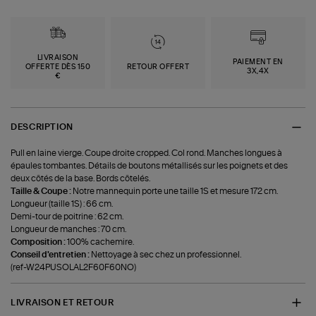
LIVRAISON
PAIEMENT EN
OFFERTE DÈS 150
RETOUR OFFERT
3X,4X
€
DESCRIPTION
Pull en laine vierge. Coupe droite cropped. Col rond. Manches longues à
épaules tombantes. Détails de boutons métallisés sur les poignets et des
deux côtés de la base. Bords côtelés.
Taille & Coupe :
Notre mannequin porte une taille 1S et mesure 172 cm.
Longueur (taille 1S) : 66 cm.
Demi-tour de poitrine : 62 cm.
Longueur de manches : 70 cm.
Composition :
100% cachemire.
Conseil d'entretien :
Nettoyage à sec chez un professionnel.
(ref-W24PUSOLAL2F60F60NO)
LIVRAISON ET RETOUR