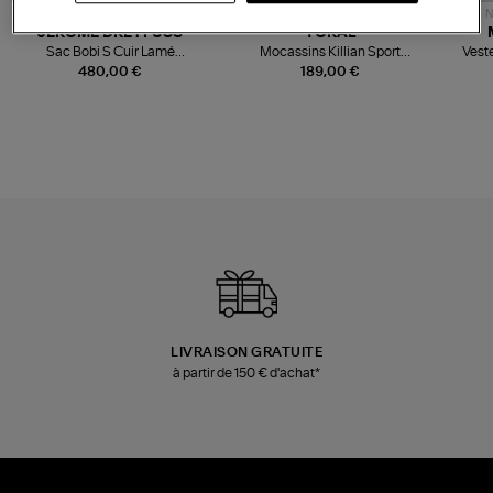
NOUVELLE COLLECTION
N
JEROME DREYFUSS
TORAL
Sac Bobi S Cuir Lamé
Mocassins Killian Sport
Veste
Champagne
Mousse
480,00 €
189,00 €
LIVRAISON GRATUITE
à partir de 150 € d'achat*