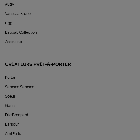
Autry
Vanessa Bruno
Ugg
Baobab Collection
Assouline
CRÉATEURS PRÊT-À-PORTER
Kujten
Samsoe Samsoe
Soeur
Ganni
Éric Bompard
Barbour
Ami Paris