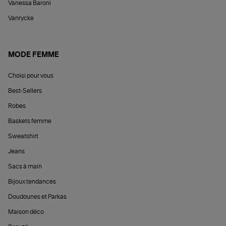
Vanessa Baroni
Vanrycke
MODE FEMME
Choisi pour vous
Best-Sellers
Robes
Baskets femme
Sweatshirt
Jeans
Sacs à main
Bijoux tendances
Doudounes et Parkas
Maison déco