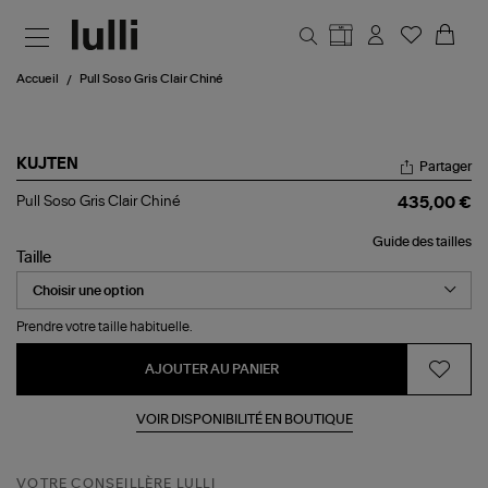
Aller au contenu principal
Accueil
Pull Soso Gris Clair Chiné
KUJTEN
Partager
Pull
Pull Soso Gris Clair Chiné
435,00 €
Soso
Gris
Guide des tailles
Clair
Taille
Chiné
Prendre votre taille habituelle.
AJOUTER AU PANIER
VOIR DISPONIBILITÉ EN BOUTIQUE
VOTRE CONSEILLÈRE LULLI