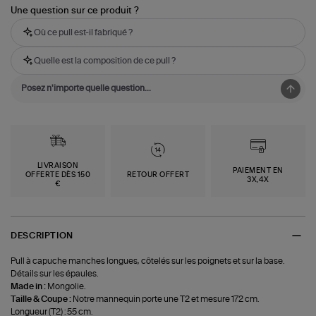
Une question sur ce produit ?
Où ce pull est-il fabriqué ?
Quelle est la composition de ce pull ?
LIVRAISON
PAIEMENT EN
OFFERTE DÈS 150
RETOUR OFFERT
3X,4X
€
DESCRIPTION
Pull à capuche manches longues, côtelés sur les poignets et sur la base.
Détails sur les épaules.
Made in :
Mongolie.
Taille & Coupe :
Notre mannequin porte une T2 et mesure 172 cm.
Longueur (T2) : 55 cm.