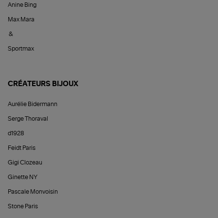
Anine Bing
Max Mara
&
Sportmax
CRÉATEURS BIJOUX
Aurélie Bidermann
Serge Thoraval
d1928
Feidt Paris
Gigi Clozeau
Ginette NY
Pascale Monvoisin
Stone Paris