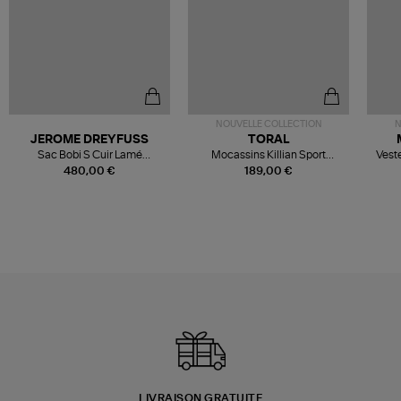
NOUVELLE COLLECTION
N
JEROME DREYFUSS
TORAL
Sac Bobi S Cuir Lamé
Mocassins Killian Sport
Veste
Champagne
Mousse
480,00 €
189,00 €
LIVRAISON GRATUITE