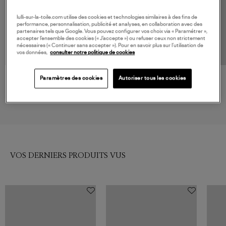
lulli-sur-la-toile.com utilise des cookies et technologies similaires à des fins de
performance, personnalisation, publicité et analyses, en collaboration avec des
partenaires tels que Google. Vous pouvez configurer vos choix via « Paramétrer »,
accepter l’ensemble des cookies (« J’accepte ») ou refuser ceux non strictement
nécessaires (« Continuer sans accepter »). Pour en savoir plus sur l’utilisation de
vos données,
consulter notre politique de cookies
Paramètres des cookies
Autoriser tous les cookies
CT PLAGE
MOLLI
Pull L.Grey
Pull Dump Gris Souris
446,00 €
390,00 €
VOS DERNIERS PRODUITS VUS