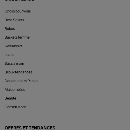
Choisi pour vous
Best-Sellers
Robes
Baskets femme
Sweatshirt
Jeans
Sacs à main
Bijoux tendances
Doudounes et Parkas
Maison déco
Beauté
Conseil Mode
OFFRES ET TENDANCES