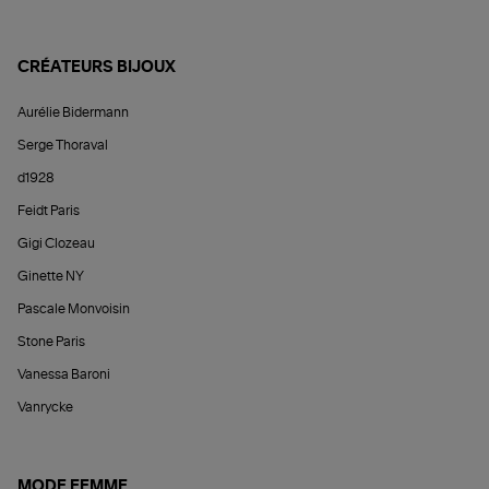
CRÉATEURS BIJOUX
Aurélie Bidermann
Serge Thoraval
d1928
Feidt Paris
Gigi Clozeau
Ginette NY
Pascale Monvoisin
Stone Paris
Vanessa Baroni
Vanrycke
MODE FEMME