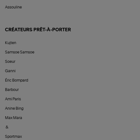
Assouline
CRÉATEURS PRÊT-À-PORTER
Kujten
Samsoe Samsoe
Soeur
Ganni
Éric Bompard
Barbour
Ami Paris
Anine Bing
Max Mara
&
Sportmax