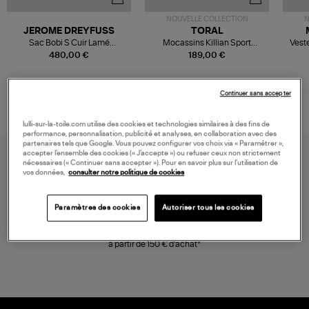
NOUVELLE COLLECTION
N
JEROME DREYFUSS
TORAL
Sac Bobi S Cuir Lamé
Mocassins Killian Sport
Veste
Champagne
Mousse
480,00 €
189,00 €
Continuer sans accepter
lulli-sur-la-toile.com utilise des cookies et technologies similaires à des fins de
performance, personnalisation, publicité et analyses, en collaboration avec des
partenaires tels que Google. Vous pouvez configurer vos choix via « Paramétrer »,
accepter l’ensemble des cookies (« J’accepte ») ou refuser ceux non strictement
nécessaires (« Continuer sans accepter »). Pour en savoir plus sur l’utilisation de
vos données,
consulter notre politique de cookies
Paramètres des cookies
Autoriser tous les cookies
LIVRAISON GRATUITE
à partir de 150 € d'achat*