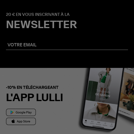
20 € EN VOUS INSCRIVANT À LA
NEWSLETTER
-10% EN TÉLÉCHARGEANT
L'APP LULLI