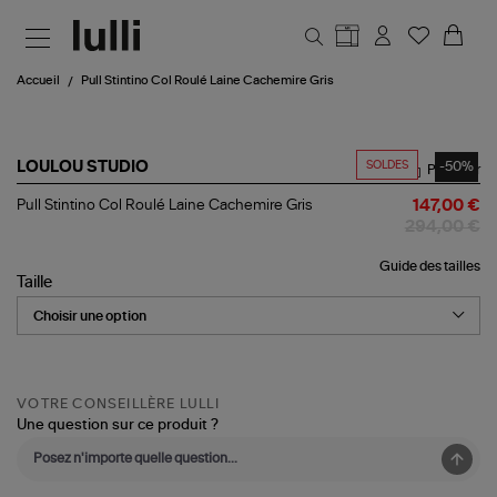
Aller au contenu principal
Accueil
Pull Stintino Col Roulé Laine Cachemire Gris
SOLDES
-50%
LOULOU STUDIO
Partager
Pull
Pull Stintino Col Roulé Laine Cachemire Gris
147,00 €
Stintino
294,00 €
Col
Roulé
Guide des tailles
Laine
Taille
Cachemire
Gris
VOTRE CONSEILLÈRE LULLI
Une question sur ce produit ?