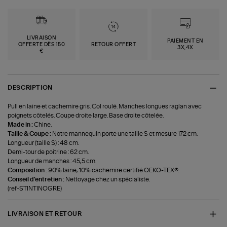
LIVRAISON
PAIEMENT EN
OFFERTE DÈS 150
RETOUR OFFERT
3X,4X
€
DESCRIPTION
Pull en laine et cachemire gris. Col roulé. Manches longues raglan avec
poignets côtelés. Coupe droite large. Base droite côtelée.
Made in :
Chine.
Taille & Coupe :
Notre mannequin porte une taille S et mesure 172 cm.
Longueur (taille S) : 48 cm.
Demi-tour de poitrine : 62 cm.
Longueur de manches : 45,5 cm.
Composition :
90% laine, 10% cachemire certifié OEKO-TEX®.
Conseil d'entretien :
Nettoyage chez un spécialiste.
(ref-STINTINOGRE)
LIVRAISON ET RETOUR