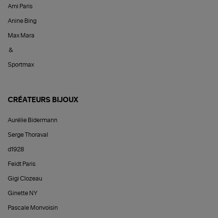
Ami Paris
Anine Bing
Max Mara
&
Sportmax
CRÉATEURS BIJOUX
Aurélie Bidermann
Serge Thoraval
d1928
Feidt Paris
Gigi Clozeau
Ginette NY
Pascale Monvoisin