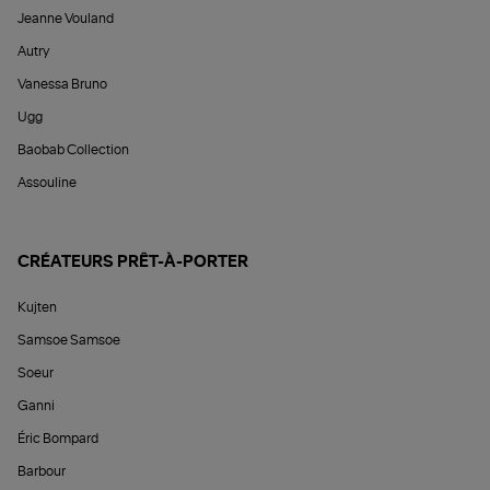
Jeanne Vouland
Autry
Vanessa Bruno
Ugg
Baobab Collection
Assouline
CRÉATEURS PRÊT-À-PORTER
Kujten
Samsoe Samsoe
Soeur
Ganni
Éric Bompard
Barbour