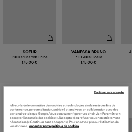
SOEUR
VANESSA BRUNO
J
Pull Karl Marron Chine
Pull Giulia Ficelle
175,00 €
175,00 €
Continuer sans accepter
VOS DERNIERS PRODUITS VUS
lulli-sur-la-toile.com utilise des cookies et technologies similaires à des fins de
performance, personnalisation, publicité et analyses, en collaboration avec des
partenaires tels que Google. Vous pouvez configurer vos choix via « Paramétrer »,
accepter l’ensemble des cookies (« J’accepte ») ou refuser ceux non strictement
nécessaires (« Continuer sans accepter »). Pour en savoir plus sur l’utilisation de
vos données,
consulter notre politique de cookies