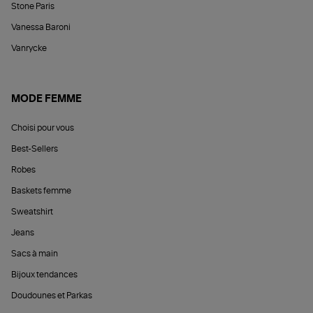
Stone Paris
Vanessa Baroni
Vanrycke
MODE FEMME
Choisi pour vous
Best-Sellers
Robes
Baskets femme
Sweatshirt
Jeans
Sacs à main
Bijoux tendances
Doudounes et Parkas