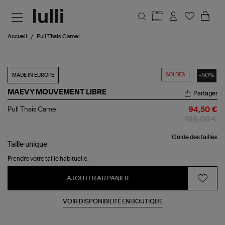
Aller au contenu principal
Accueil
Pull Thais Camel
SOLDES
-50%
MADE IN EUROPE
MAEVY MOUVEMENT LIBRE
Partager
Pull
Pull Thais Camel
94,50 €
Thais
189,00 €
Camel
Guide des tailles
Taille
unique
Prendre votre taille habituelle.
AJOUTER AU PANIER
VOIR DISPONIBILITÉ EN BOUTIQUE