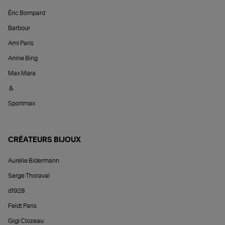
Éric Bompard
Barbour
Ami Paris
Anine Bing
Max Mara
&
Sportmax
CRÉATEURS BIJOUX
Aurélie Bidermann
Serge Thoraval
d1928
Feidt Paris
Gigi Clozeau