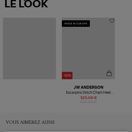
LE LOOK
MADE IN EUROPE
-50%
JW ANDERSON
Escarpins Stitch Chain Heel
Pump W Deep Walnut
325,00 €
650,00 €
VOUS AIMEREZ AUSSI