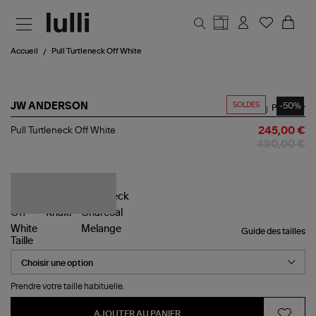
Aller au contenu principal
Accueil
Pull Turtleneck Off White
SOLDES
-50%
JW ANDERSON
Partager
Pull
Pull Turtleneck Off White
245,00 €
Turtleneck
490,00 €
Off
White
Guide des tailles
Taille
Prendre votre taille habituelle.
AJOUTER AU PANIER