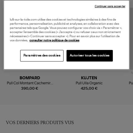
Continuer sans accepter
lulli-sur-la-toile.com utilise des cookies et technologies similaires à des fins de
performance, personnalisation, publicité et analyses, en collaboration avec des
partenaires tels que Google. Vous pouvez configurer vos choix via « Paramétrer »,
accepter l’ensemble des cookies (« J’accepte ») ou refuser ceux non strictement
nécessaires (« Continuer sans accepter »). Pour en savoir plus sur l’utilisation de
vos données,
consulter notre politique de cookies
Paramètres des cookies
Autoriser tous les cookies
N
BOMPARD
KUJTEN
Pull Col Montant Cachemire
Pull Ulla Organic
Pu
Avoine
390,00 €
425,00 €
VOS DERNIERS PRODUITS VUS