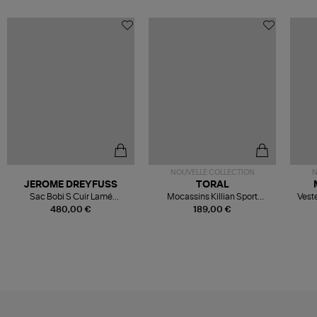
NOUVELLE COLLECTION
N
JEROME DREYFUSS
TORAL
Sac Bobi S Cuir Lamé
Mocassins Killian Sport
Veste
Champagne
Mousse
480,00 €
189,00 €