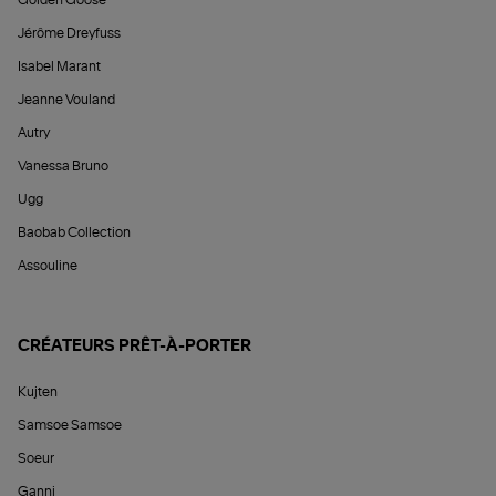
Jérôme Dreyfuss
Isabel Marant
Jeanne Vouland
Autry
Vanessa Bruno
Ugg
Baobab Collection
Assouline
CRÉATEURS PRÊT-À-PORTER
Kujten
Samsoe Samsoe
Soeur
Ganni