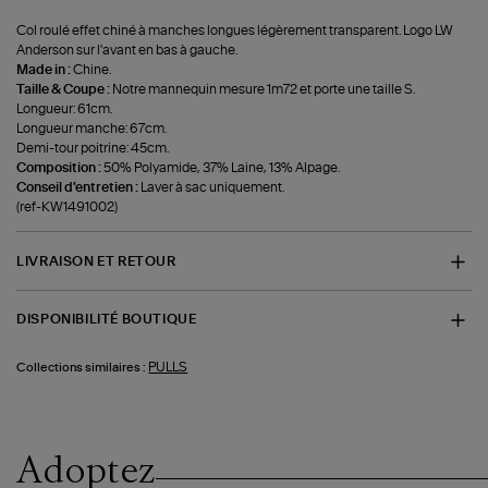
Col roulé effet chiné à manches longues légèrement transparent. Logo LW
Anderson sur l'avant en bas à gauche.
Made in :
Chine.
Taille & Coupe :
Notre mannequin mesure 1m72 et porte une taille S.
Longueur: 61cm.
Longueur manche: 67cm.
Demi-tour poitrine: 45cm.
Composition :
50% Polyamide, 37% Laine, 13% Alpage.
Conseil d'entretien :
Laver à sac uniquement.
(ref-KW1491002)
LIVRAISON ET RETOUR
DISPONIBILITÉ BOUTIQUE
PULLS
Collections similaires :
Adoptez