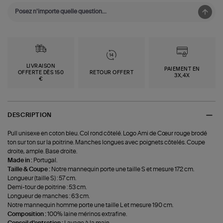
LIVRAISON
PAIEMENT EN
OFFERTE DÈS 150
RETOUR OFFERT
3X,4X
€
DESCRIPTION
Pull unisexe en coton bleu. Col rond côtelé. Logo Ami de Cœur rouge brodé
ton sur ton sur la poitrine. Manches longues avec poignets côtelés. Coupe
droite, ample. Base droite.
Made in :
Portugal.
Taille & Coupe :
Notre mannequin porte une taille S et mesure 172 cm.
Longueur (taille S) : 57 cm.
Demi-tour de poitrine : 53 cm.
Longueur de manches : 63 cm.
Notre mannequin homme porte une taille L et mesure 190 cm.
Composition :
100% laine mérinos extrafine.
Conseil d'entretien :
Lavage à la main.