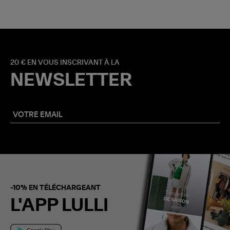
20 € EN VOUS INSCRIVANT À LA
NEWSLETTER
-10% EN TÉLÉCHARGEANT
L'APP LULLI