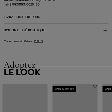
(ref-BFFKS111KN0025430)
LIVRAISON ET RETOUR
DISPONIBILITÉ BOUTIQUE
PULLS
Collections similaires :
Adoptez
LE LOOK
MADE IN EUROPE
MADE 