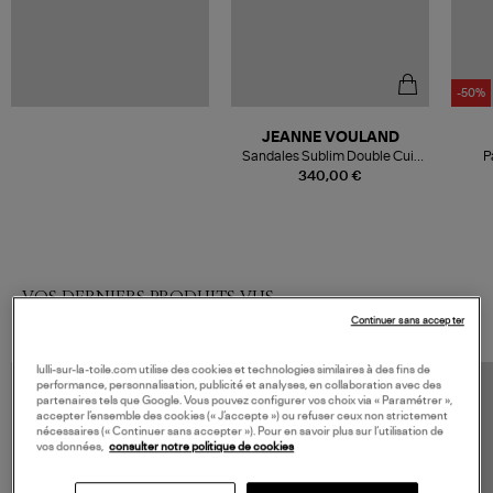
-50%
JEANNE VOULAND
Sandales Sublim Double Cuir
P
Vipera Argenté
340,00 €
VOS DERNIERS PRODUITS VUS
Continuer sans accepter
lulli-sur-la-toile.com utilise des cookies et technologies similaires à des fins de
performance, personnalisation, publicité et analyses, en collaboration avec des
partenaires tels que Google. Vous pouvez configurer vos choix via « Paramétrer »,
accepter l’ensemble des cookies (« J’accepte ») ou refuser ceux non strictement
nécessaires (« Continuer sans accepter »). Pour en savoir plus sur l’utilisation de
vos données,
consulter notre politique de cookies