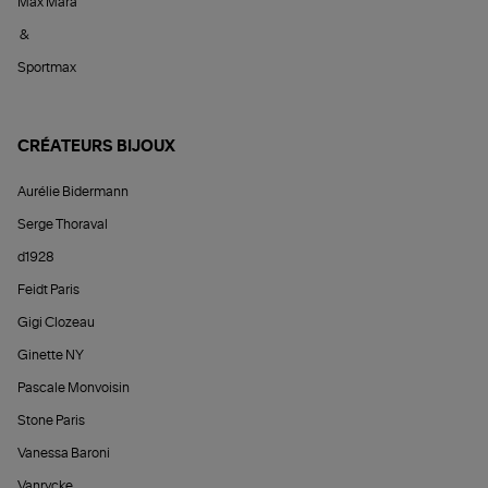
Max Mara
&
Sportmax
CRÉATEURS BIJOUX
Aurélie Bidermann
Serge Thoraval
d1928
Feidt Paris
Gigi Clozeau
Ginette NY
Pascale Monvoisin
Stone Paris
Vanessa Baroni
Vanrycke