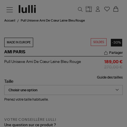
Aller au contenu principal
Accueil
Pull Unisexe Ami De Cœur Laine Bleu Rouge
SOLDES
-30%
MADE IN EUROPE
AMI PARIS
Partager
Pull
Pull Unisexe Ami De Cœur Laine Bleu Rouge
189,00 €
Unisexe
270,00 €
Ami
De
Guide des tailles
Cœur
Taille
Laine
Bleu
Rouge
Prenez votre taille habituelle.
VOTRE CONSEILLÈRE LULLI
Une question sur ce produit ?