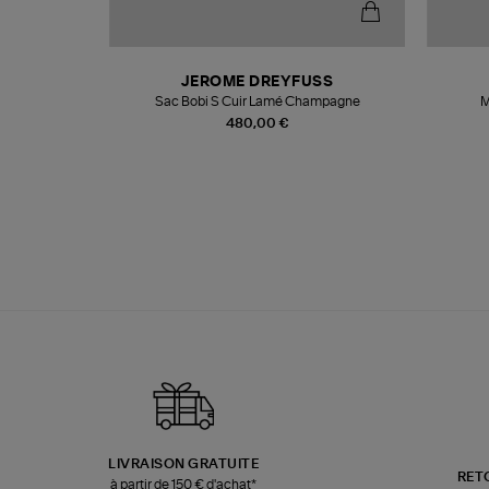
T
JEROME DREYFUSS
k
Sac Bobi S Cuir Lamé Champagne
M
480,00 €
LIVRAISON GRATUITE
RET
à partir de 150 € d'achat*