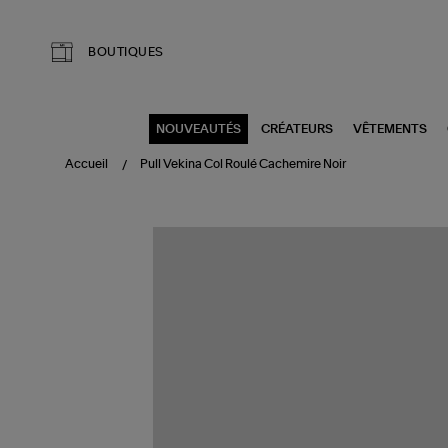
Aller au contenu principal
BOUTIQUES
NOUVEAUTÉS
CRÉATEURS
VÊTEMENTS
Accueil
Pull Vekina Col Roulé Cachemire Noir