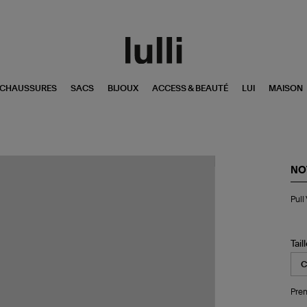
CHAUSSURES
SACS
BIJOUX
ACCESS & BEAUTÉ
LUI
MAISON
NO
Pul
Pull
Vek
Col
Ro
Ca
Tail
Noi
Pren