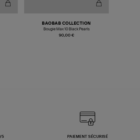
BAOBAB COLLECTION
Bougie Max 10 Black Pearls
Paréo Fou
90,00 €
3/5
PAIEMENT SÉCURISÉ