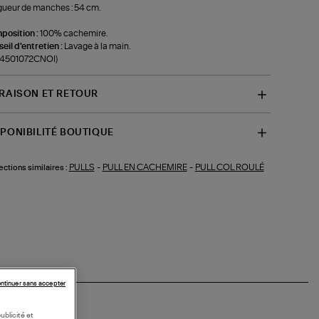
ueur de manches : 54 cm.
position :
100% cachemire.
eil d'entretien :
Lavage à la main.
f-4501072CNOI)
VRAISON ET RETOUR
SPONIBILITÉ BOUTIQUE
PULLS
-
PULL EN CACHEMIRE
-
PULL COL ROULÉ
ections similaires :
ntinuer sans accepter
ublicité et