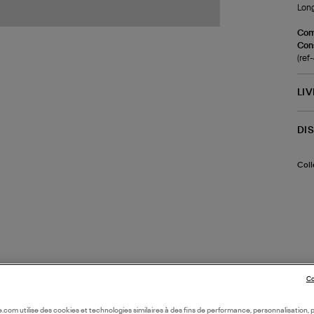
Long
Com
Cons
(re
LI
DI
Coll
Co
oile.com utilise des cookies et technologies similaires à des fins de performance, personnalisation, p