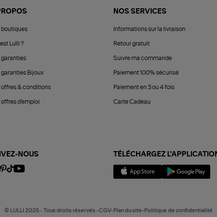
PROPOS
NOS SERVICES
 boutiques
Informations sur la livraison
est Lulli ?
Retour gratuit
 garanties
Suivre ma commande
 garanties Bijoux
Paiement 100% sécurisé
 offres & conditions
Paiement en 3 ou 4 fois
offres d'emploi
Carte Cadeau
IVEZ-NOUS
TÉLÉCHARGEZ L'APPLICATIO
© LULLI 2025 - Tous droits réservés -CGV-Plan du site-Politique de confidentialité