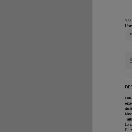
VOT
Une
DE
Pull
épau
droit
Made
Tail
Long
Demi