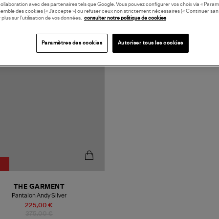
collaboration avec des partenaires tels que Google. Vous pouvez configurer vos choix via « Param
semble des cookies (« J’accepte ») ou refuser ceux non strictement nécessaires (« Continuer san
 plus sur l’utilisation de vos données,
consulter notre politique de cookies
Paramètres des cookies
Autoriser tous les cookies
%
THE GARMENT
Pantalon Andy Silver
225,00 €
375,00 €