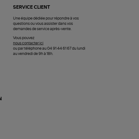
SERVICE CLIENT
Une équipe dédiée pour répondre à vos
questions ou vous assister dans vos
demandes de service après-vente.
Vous pouvez
nous contacter ici
ou par téléphone au 04 91 44 61 67 du lundi
au vendredi de 9h à 18h.
N