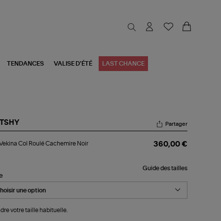
TENDANCES
VALISE D'ÉTÉ
LAST CHANCE
TSHY
Partager
l
 Vekina Col Roulé Cachemire Noir
360,00 €
ina
ulé
Guide des tailles
chemire
le
r
dre votre taille habituelle.