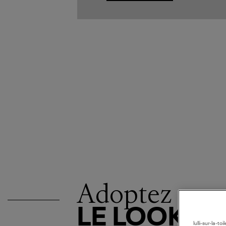
Adoptez
LE LOOK
lulli-sur-la-t