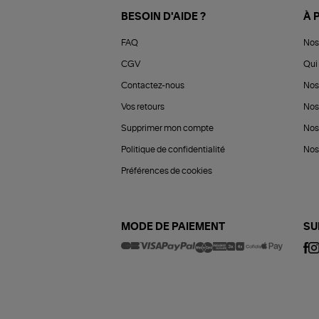
BESOIN D'AIDE ?
À 
FAQ
Nos
CGV
Qui 
Contactez-nous
Nos
Vos retours
Nos
Supprimer mon compte
Nos
Politique de confidentialité
Nos 
Préférences de cookies
MODE DE PAIEMENT
SU