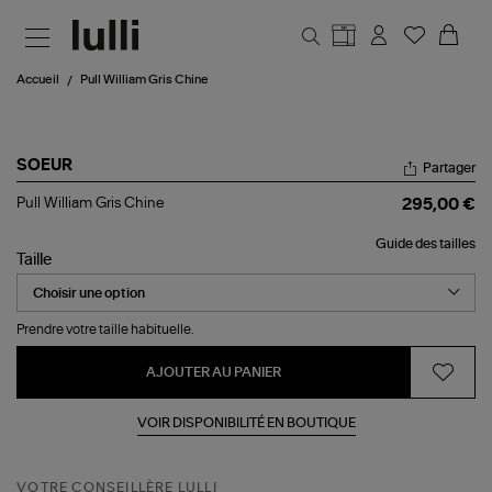
Aller au contenu principal
Accueil
Pull William Gris Chine
SOEUR
Partager
Pull
Pull William Gris Chine
295,00 €
William
Gris
Guide des tailles
Chine
Taille
Prendre votre taille habituelle.
AJOUTER AU PANIER
VOIR DISPONIBILITÉ EN BOUTIQUE
VOTRE CONSEILLÈRE LULLI