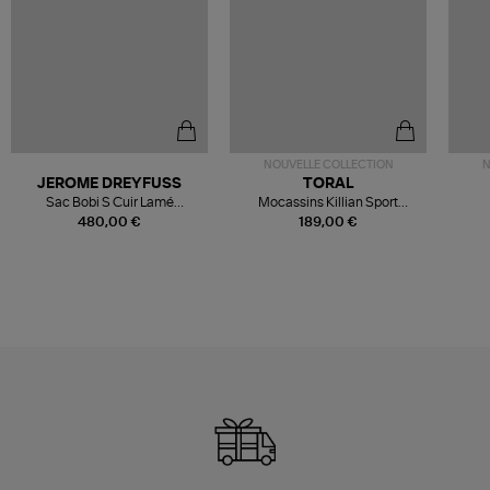
NOUVELLE COLLECTION
N
JEROME DREYFUSS
TORAL
Sac Bobi S Cuir Lamé
Mocassins Killian Sport
Champagne
Mousse
480,00 €
189,00 €