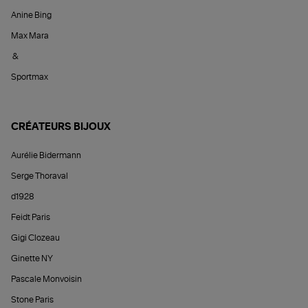
Anine Bing
Max Mara
&
Sportmax
CRÉATEURS BIJOUX
Aurélie Bidermann
Serge Thoraval
d1928
Feidt Paris
Gigi Clozeau
Ginette NY
Pascale Monvoisin
Stone Paris