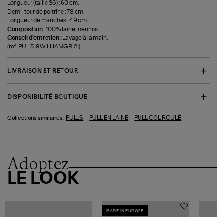
Longueur (taille 36) : 60 cm.
Demi-tour de poitrine : 78 cm.
Longueur de manches : 49 cm.
Composition :
100% laine mérinos.
Conseil d'entretien :
Lavage à la main.
(ref-PUL1518WILLIAMGRI21)
LIVRAISON ET RETOUR
DISPONIBILITÉ BOUTIQUE
-
-
PULLS
PULL EN LAINE
PULL COL ROULÉ
Collections similaires :
Adoptez
LE LOOK
MADE IN EUROPE