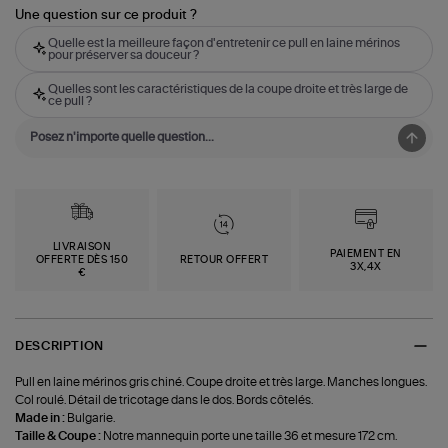
Une question sur ce produit ?
Quelle est la meilleure façon d'entretenir ce pull en laine mérinos
pour préserver sa douceur ?
Quelles sont les caractéristiques de la coupe droite et très large de
ce pull ?
LIVRAISON
PAIEMENT EN
OFFERTE DÈS 150
RETOUR OFFERT
3X,4X
€
DESCRIPTION
Pull en laine mérinos gris chiné. Coupe droite et très large. Manches longues.
Col roulé. Détail de tricotage dans le dos. Bords côtelés.
Made in :
Bulgarie.
Taille & Coupe :
Notre mannequin porte une taille 36 et mesure 172 cm.