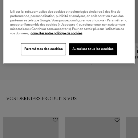
lulli-sur-la-toile.com utilise des cookies et technologies similaires à des fins de
performance, personnalisation, publicité et analyses, en collaboration avec des
partenaires tels que Google. Vous pouvez configurer vos choix via « Paramétrer »,
accepter l’ensemble des cookies (« J’accepte ») ou refuser ceux non strictement
nécessaires (« Continuer sans accepter »). Pour en savoir plus sur l’utilisation de
vos données,
consulter notre politique de cookies
N
Paramètres des cookies
Autoriser tous les cookies
BOMPARD
BOMPARD
Pull Col Roulé Cachemire Gris
Pull Col Roulé Classique
P
Météorite
Cachemire Gris Argente
450,00 €
290,00 €
VOS DERNIERS PRODUITS VUS