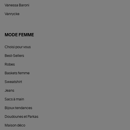
Vanessa Baroni
Vanrycke
MODE FEMME
Choisi pour vous
Best-Sellers
Robes
Baskets femme
Sweatshirt
Jeans
Sacs à main
Bijoux tendances
Doudounes et Parkas
Maison déco