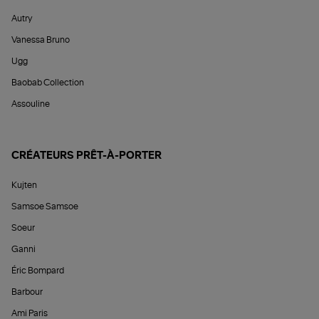
Autry
Vanessa Bruno
Ugg
Baobab Collection
Assouline
CRÉATEURS PRÊT-À-PORTER
Kujten
Samsoe Samsoe
Soeur
Ganni
Éric Bompard
Barbour
Ami Paris