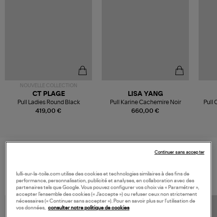
NOUVELLE COLLECTION
CT PLAGE
LISA YANG
Pull Ladies Round Black
Pull Karine Cachemire Noir
Pull
419,00 €
660,00 €
Continuer sans accepter
VOS DERNIERS PRODUITS VUS
lulli-sur-la-toile.com utilise des cookies et technologies similaires à des fins de
performance, personnalisation, publicité et analyses, en collaboration avec des
partenaires tels que Google. Vous pouvez configurer vos choix via « Paramétrer »,
accepter l’ensemble des cookies (« J’accepte ») ou refuser ceux non strictement
nécessaires (« Continuer sans accepter »). Pour en savoir plus sur l’utilisation de
vos données,
consulter notre politique de cookies