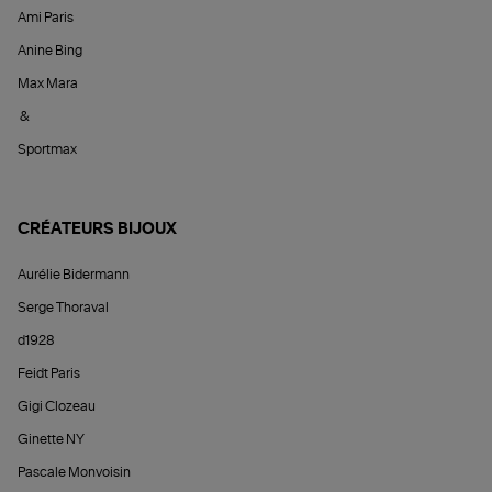
Ami Paris
Anine Bing
Max Mara
&
Sportmax
CRÉATEURS BIJOUX
Aurélie Bidermann
Serge Thoraval
d1928
Feidt Paris
Gigi Clozeau
Ginette NY
Pascale Monvoisin