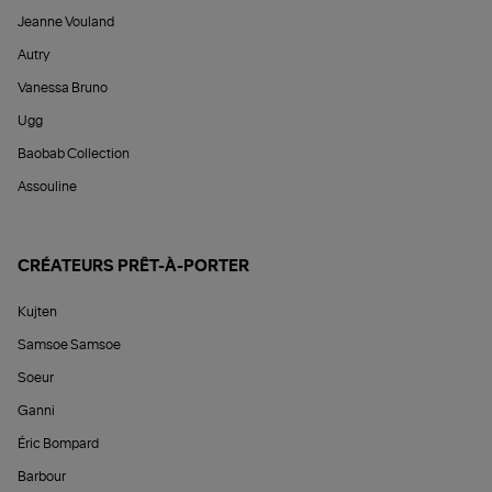
Jeanne Vouland
Autry
Vanessa Bruno
Ugg
Baobab Collection
Assouline
CRÉATEURS PRÊT-À-PORTER
Kujten
Samsoe Samsoe
Soeur
Ganni
Éric Bompard
Barbour