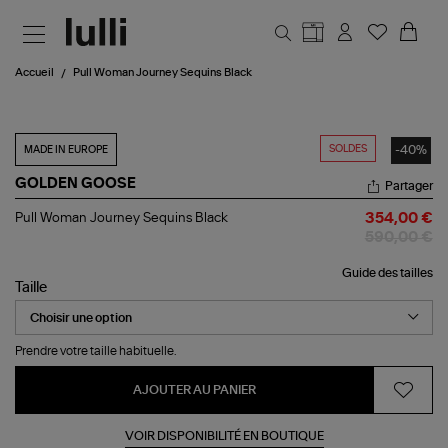
Aller au contenu principal
Accueil
Pull Woman Journey Sequins Black
SOLDES
-40%
MADE IN EUROPE
GOLDEN GOOSE
Partager
Pull
Pull Woman Journey Sequins Black
354,00 €
Woman
590,00 €
Journey
Sequins
Guide des tailles
Black
Taille
Prendre votre taille habituelle.
AJOUTER AU PANIER
VOIR DISPONIBILITÉ EN BOUTIQUE