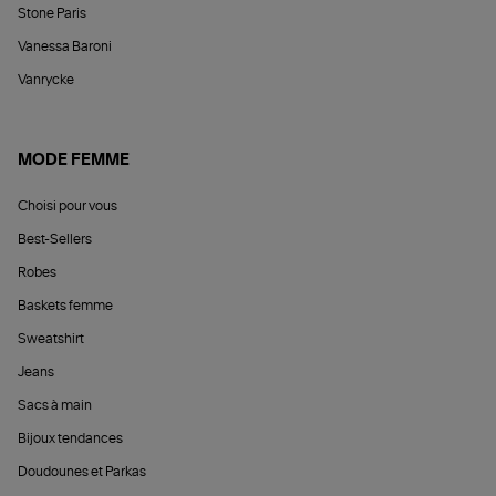
Stone Paris
Vanessa Baroni
Vanrycke
MODE FEMME
Choisi pour vous
Best-Sellers
Robes
Baskets femme
Sweatshirt
Jeans
Sacs à main
Bijoux tendances
Doudounes et Parkas