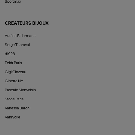
Sportmax
CRÉATEURS BIJOUX
Aurélie Bidermann
Serge Thoraval
d1928
Feidt Paris
Gigi Clozeau
Ginette NY
Pascale Monvoisin
Stone Paris
Vanessa Baroni
Vanrycke