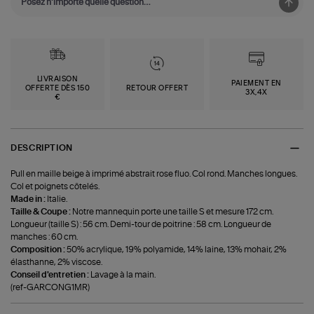
LIVRAISON
PAIEMENT EN
OFFERTE DÈS 150
RETOUR OFFERT
3X,4X
€
DESCRIPTION
Pull en maille beige à imprimé abstrait rose fluo. Col rond. Manches longues.
Col et poignets côtelés.
Made in :
Italie.
Taille & Coupe :
Notre mannequin porte une taille S et mesure 172 cm.
Longueur (taille S) : 56 cm. Demi-tour de poitrine : 58 cm. Longueur de
manches : 60 cm.
Composition :
50% acrylique, 19% polyamide, 14% laine, 13% mohair, 2%
élasthanne, 2% viscose.
Conseil d'entretien :
Lavage à la main.
(ref-GARCONG1MR)