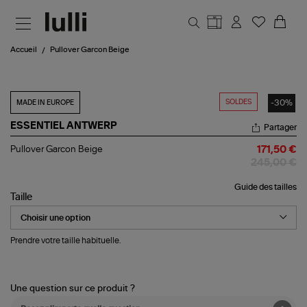
Aller au contenu principal
Accueil
Pullover Garcon Beige
SOLDES
-30%
MADE IN EUROPE
ESSENTIEL ANTWERP
Partager
Pullover
Pullover Garcon Beige
171,50 €
Garcon
245,00 €
Beige
Guide des tailles
Taille
Prendre votre taille habituelle.
Une question sur ce produit ?