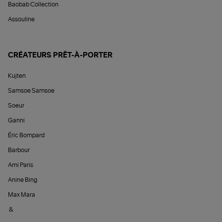
Baobab Collection
Assouline
CRÉATEURS PRÊT-À-PORTER
Kujten
Samsoe Samsoe
Soeur
Ganni
Éric Bompard
Barbour
Ami Paris
Anine Bing
Max Mara
&