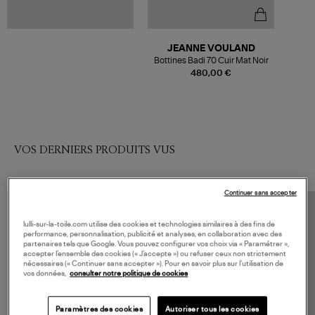
JEANNE VOULAND
Bottines Badi 70 Cuir Mat Noir
480,00 €
VOS DERNIERS PRODUITS VUS
Continuer sans accepter
lulli-sur-la-toile.com utilise des cookies et technologies similaires à des fins de
performance, personnalisation, publicité et analyses, en collaboration avec des
partenaires tels que Google. Vous pouvez configurer vos choix via « Paramétrer »,
accepter l’ensemble des cookies (« J’accepte ») ou refuser ceux non strictement
nécessaires (« Continuer sans accepter »). Pour en savoir plus sur l’utilisation de
vos données,
consulter notre politique de cookies
Paramètres des cookies
Autoriser tous les cookies