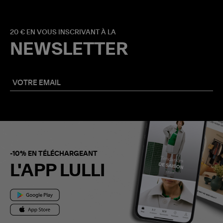
20 € EN VOUS INSCRIVANT À LA
NEWSLETTER
-10% EN TÉLÉCHARGEANT
L'APP LULLI