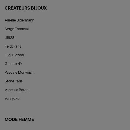
CRÉATEURS BIJOUX
Aurélie Bidermann
Serge Thoraval
d1928
Feidt Paris
Gigi Clozeau
Ginette NY
Pascale Monvoisin
Stone Paris
Vanessa Baroni
Vanrycke
MODE FEMME