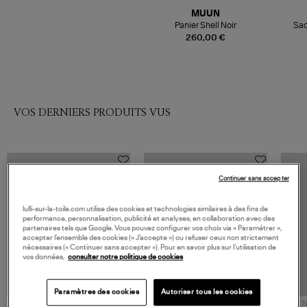
MUUN
Panier Shell Noir
Sac
260,00 €
VOS DERNIERS PRODUITS VUS
Continuer sans accepter
lulli-sur-la-toile.com utilise des cookies et technologies similaires à des fins de
performance, personnalisation, publicité et analyses, en collaboration avec des
partenaires tels que Google. Vous pouvez configurer vos choix via « Paramétrer »,
accepter l’ensemble des cookies (« J’accepte ») ou refuser ceux non strictement
nécessaires (« Continuer sans accepter »). Pour en savoir plus sur l’utilisation de
vos données,
consulter notre politique de cookies
Paramètres des cookies
Autoriser tous les cookies
NOUVELLE COLLECTION
N