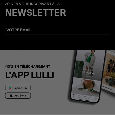
20 € EN VOUS INSCRIVANT À LA
NEWSLETTER
-10% EN TÉLÉCHARGEANT
L'APP LULLI