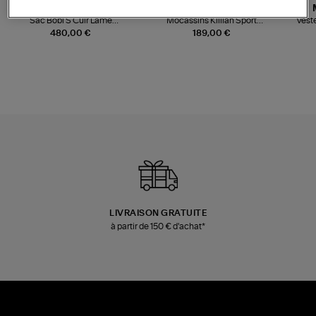
JEROME DREYFUSS
TORAL
Sac Bobi S Cuir Lamé
Mocassins Killian Sport
Veste
Champagne
Mousse
480,00 €
189,00 €
LIVRAISON GRATUITE
à partir de 150 € d'achat*