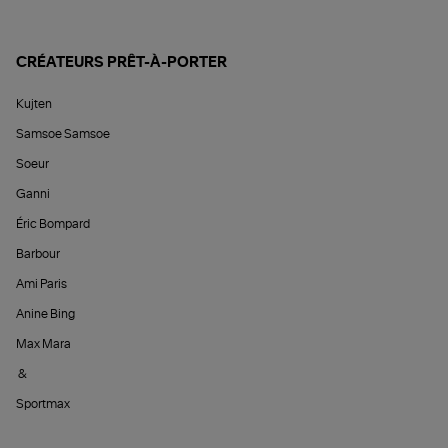
CRÉATEURS PRÊT-À-PORTER
Kujten
Samsoe Samsoe
Soeur
Ganni
Éric Bompard
Barbour
Ami Paris
Anine Bing
Max Mara
&
Sportmax