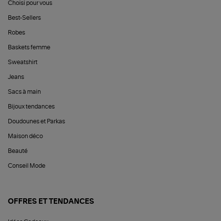
Choisi pour vous
Best-Sellers
Robes
Baskets femme
Sweatshirt
Jeans
Sacs à main
Bijoux tendances
Doudounes et Parkas
Maison déco
Beauté
Conseil Mode
OFFRES ET TENDANCES