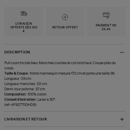
LIVRAISON
PAIEMENT EN
OFFERTE DÈS 150
RETOUR OFFERT
3X,4X
€
DESCRIPTION
Pull court tricoté bleu. Manches courtes et col rond haut. Coupe près du
corps.
Taille & Coupe :
Notre mannequin mesure 172 cm et porte une taille 36.
Longueur : 53 cm.
Longueur manches : 20 cm.
Demi-tour poitrine : 37 cm.
Composition :
100% coton.
Conseil d'entretien :
Laver a 30°.
(ref-AF927700HD9)
LIVRAISON ET RETOUR