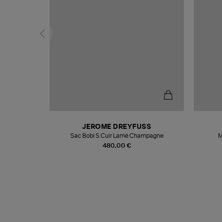
N
JEROME DREYFUSS
te
Sac Bobi S Cuir Lamé Champagne
M
480,00 €