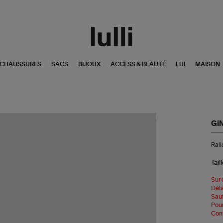
CHAUSSURES
SACS
BIJOUX
ACCESS & BEAUTÉ
LUI
MAISON
GI
Ral
Rall
Ch
For
Or
Tail
Ros
10
Sur 
cm
Déla
Sauf
Pour
Cont