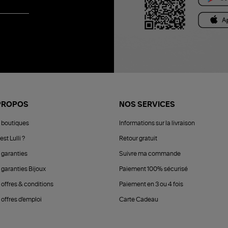
PROPOS
NOS SERVICES
 boutiques
Informations sur la livraison
est Lulli ?
Retour gratuit
 garanties
Suivre ma commande
 garanties Bijoux
Paiement 100% sécurisé
 offres & conditions
Paiement en 3 ou 4 fois
offres d'emploi
Carte Cadeau