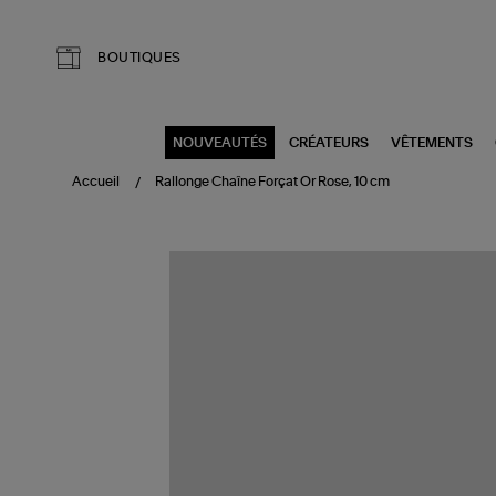
Aller au contenu principal
BOUTIQUES
NOUVEAUTÉS
CRÉATEURS
VÊTEMENTS
Accueil
Rallonge Chaîne Forçat Or Rose, 10 cm