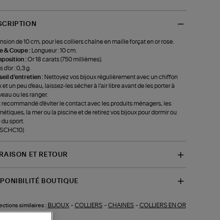
SCRIPTION
nsion de 10 cm, pour les colliers chaîne en maille forçat en or rose.
le & Coupe :
Longueur : 10 cm.
position :
Or 18 carats (750 millièmes).
 d'or : 0,3 g.
eil d'entretien :
Nettoyez vos bijoux régulièrement avec un chiffon
 et un peu d'eau, laissez-les sécher à l'air libre avant de les porter à
eau ou les ranger.
st recommandé d'éviter le contact avec les produits ménagers, les
étiques, la mer ou la piscine et de retirez vos bijoux pour dormir ou
 du sport.
-SCHC10)
VRAISON ET RETOUR
SPONIBILITÉ BOUTIQUE
BIJOUX
-
COLLIERS
-
CHAINES
-
COLLIERS EN OR
ections similaires :