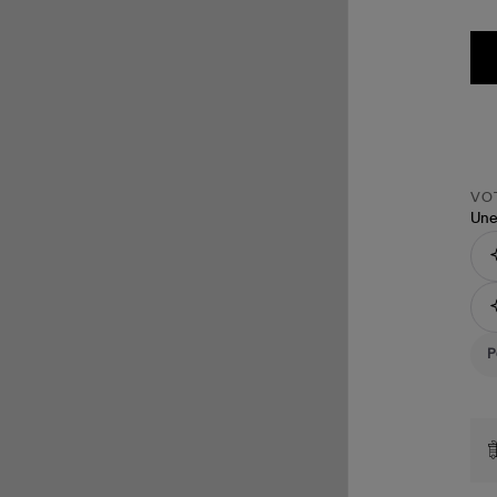
VOT
Une