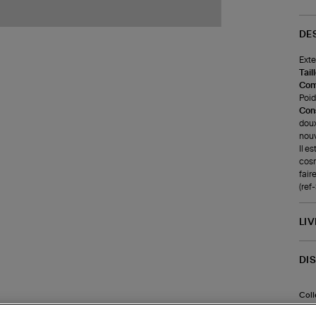
DE
Exte
Tail
Com
Poids
Cons
doux
nouv
Il e
cosm
faire
(ref
LI
DI
Coll