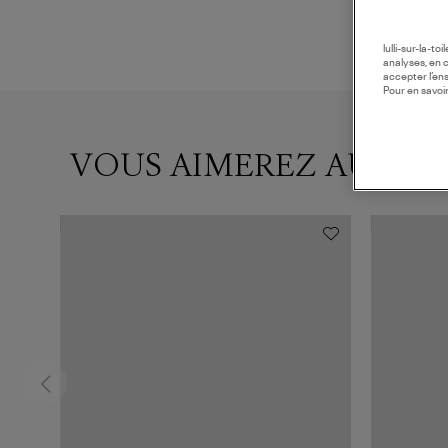
lulli-sur-la-t
analyses, en 
accepter l’en
Pour en savoir
VOUS AIMEREZ AUSSI