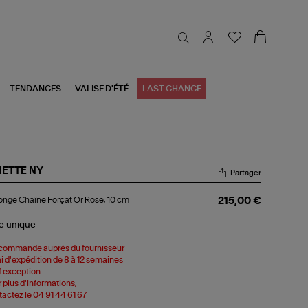
TENDANCES
VALISE D'ÉTÉ
LAST CHANCE
NETTE NY
Partager
longe
onge Chaîne Forçat Or Rose, 10 cm
215,00 €
aîne
çat
le
unique
e,
commande auprès du fournisseur
i d'expédition de 8 à 12 semaines
 exception
 plus d'informations,
actez le 04 91 44 61 67