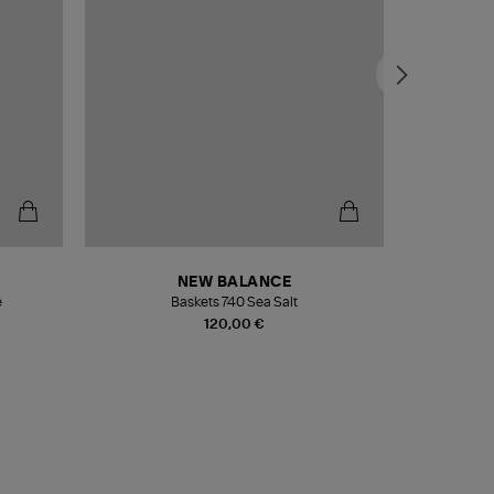
NEW BALANCE
e
Baskets 740 Sea Salt
Veste
120,00 €