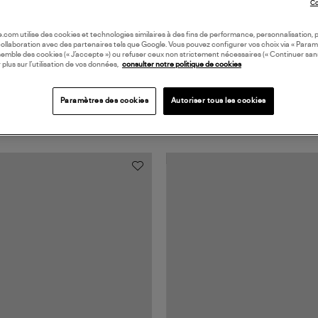
Co
oile.com utilise des cookies et technologies similaires à des fins de performance, personnalisation, p
collaboration avec des partenaires tels que Google. Vous pouvez configurer vos choix via « Param
semble des cookies (« J’accepte ») ou refuser ceux non strictement nécessaires (« Continuer san
 plus sur l’utilisation de vos données,
consulter notre politique de cookies
Paramètres des cookies
Autoriser tous les cookies