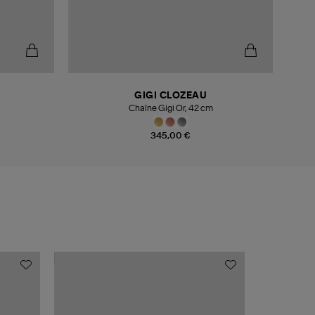
GIGI CLOZEAU
Chaîne Gigi Or, 42 cm
Co
345,00 €