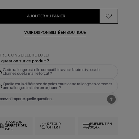
AJOUTER AU PANIER
VOIR DISPONIBILITÉ EN BOUTIQUE
RE CONSEILLÈRE LULLI
 question sur ce produit ?
Cette rallonge est-elle compatible avec d'autres types de
chaînes que la maille forçat ?
Quelle est la différence de poids entre cette rallonge en or rose et
une rallonge similaire en or jaune ?
LIVRAISON
RETOUR
PAIEMENT EN
OFFERTE DÈS
OFFERT
3X,4X
150 €