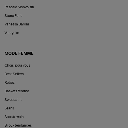
Pascale Monvoisin
Stone Paris
Vanessa Baroni
Vanrycke
MODE FEMME
Choisi pour vous
Best-Sellers
Robes
Baskets femme
Sweatshirt
Jeans
Sacs à main
Bijoux tendances