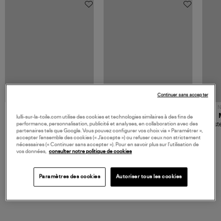
Continuer sans accepter
NOUVELLE COLLECTION
N
JEROME DREYFUSS
TORAL
lulli-sur-la-toile.com utilise des cookies et technologies similaires à des fins de
Sac Bobi S Cuir Lamé
Mocassins Killian Sport
Veste
performance, personnalisation, publicité et analyses, en collaboration avec des
Champagne
Mousse
partenaires tels que Google. Vous pouvez configurer vos choix via « Paramétrer »,
480,00 €
189,00 €
accepter l’ensemble des cookies (« J’accepte ») ou refuser ceux non strictement
nécessaires (« Continuer sans accepter »). Pour en savoir plus sur l’utilisation de
vos données,
consulter notre politique de cookies
Paramètres des cookies
Autoriser tous les cookies