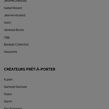
Jérôme Dreyfuss
Isabel Marant
Jeanne Vouland
Autry
Vanessa Bruno
Ugg
Baobab Collection
Assouline
CRÉATEURS PRÊT-À-PORTER
Kujten
Samsoe Samsoe
Soeur
Ganni
Éric Bompard