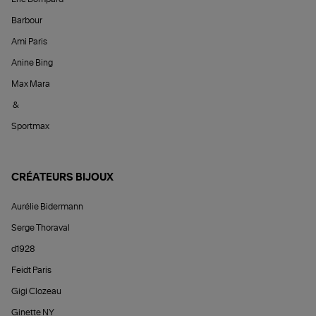
Barbour
Ami Paris
Anine Bing
Max Mara
&
Sportmax
CRÉATEURS BIJOUX
Aurélie Bidermann
Serge Thoraval
d1928
Feidt Paris
Gigi Clozeau
Ginette NY