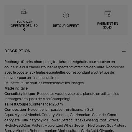
LIVRAISON
PAIEMENT EN
OFFERTE DÈS 150
RETOUR OFFERT
3X,4X
€
DESCRIPTION
Recharge d'après-shampoing à la kératine végétale, pour nettoyer en
douceur le cuir chevelu tout en respectant votre fibre capillaire. À combiner
avec le booster aux huiles essentielles correspondant à votre type de
cheveux pour un résultat sublime.
Peut être utilisé pour les extensions et les lissages.
Made in :
Italie.
Conseil stylistique :
Respectez vos cheveux et la planète en utilisant les
recharges éco-pack de Mon Shampoing!
Taille & Coupe :
Contenance : 250 ml.
Composition :
Ne contient ni paraben, ni silicone, ni SLS.
Aqua, Myristyl Alcohol, Cetearyl Alcohol, Cetrimonium Chloride, Coco-
caprylate, Tilia Platyphyllos Flower Extract, Panax Ginseng Root Extract,
Hydrolyzed Corn Protein, Hydrolyzed Wheat Protein, Hydrolyzed Soy Protein,
Benzyl Alcohol, Behentrimonium Methosulfate, Citric Acid, Glycerin,