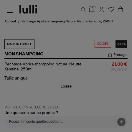
Aller au contenu principal
Accueil
Recharge Après-shampoing Naturel Neutre Keratine, 250ml
SOLDES
-20%
MADE IN EUROPE
MON SHAMPOING
Partager
Recharge
Recharge Après-shampoing Naturel Neutre
21,00 €
Après-
Keratine, 250ml
26,00 €
shampoing
Naturel
Taille
unique
Neutre
Épuisé
Keratine,
250ml
VOTRE CONSEILLÈRE LULLI
Une question sur ce produit ?