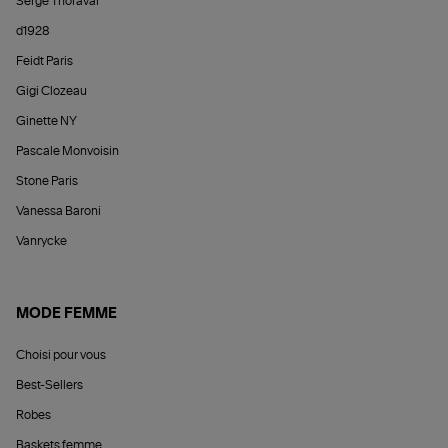
Serge Thoraval
d1928
Feidt Paris
Gigi Clozeau
Ginette NY
Pascale Monvoisin
Stone Paris
Vanessa Baroni
Vanrycke
MODE FEMME
Choisi pour vous
Best-Sellers
Robes
Baskets femme