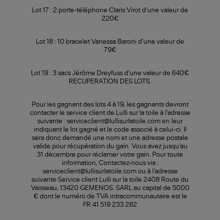
Lot 17 : 2 porte-téléphone Claris Virot d’une valeur de
220€
Lot 18 : 10 bracelet Vanessa Baroni d’une valeur de
79€
Lot 19 : 3 sacs Jérôme Dreyfuss d’une valeur de 640€
RECUPERATION DES LOTS.
Pour les gagnant des lots 4 à 19, les gagnants devront
contacter le service client de Lulli sur la toile à l’adresse
suivante : serviceclient@lullisurlatoile.com en leur
indiquant le lot gagné et le code associé à celui-ci. Il
sera donc demandé une nom et une adresse postale
valide pour récupération du gain. Vous avez jusqu’au
31 décembre pour réclamer votre gain. Pour toute
information, Contactez-nous via :
serviceclient@lullisurlatoile.com ou à l’adresse
suivante Service client Lulli sur la toile 2408 Route du
Vaisseau, 13420 GEMENOS. SARL au capital de 5000
€ dont le numéro de TVA intracommunautaire est le
FR 41 519 233 282