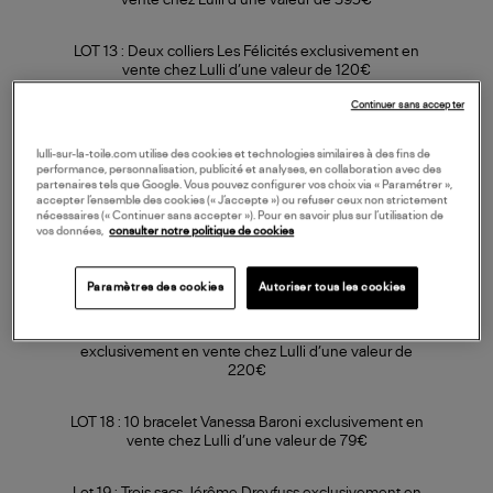
vente chez Lulli d’une valeur de 395€
LOT 13 : Deux colliers Les Félicités exclusivement en
vente chez Lulli d’une valeur de 120€
Continuer sans accepter
LOT 14 : Deux colliers Charlet exclusivement en vente
chez Lulli d’une valeur de 390€
lulli-sur-la-toile.com utilise des cookies et technologies similaires à des fins de
performance, personnalisation, publicité et analyses, en collaboration avec des
partenaires tels que Google. Vous pouvez configurer vos choix via « Paramétrer »,
LOT 15 : Un collier Gigi Clozeau exclusivement en
accepter l’ensemble des cookies (« J’accepte ») ou refuser ceux non strictement
vente chez Lulli d’une valeur de 595€
nécessaires (« Continuer sans accepter »). Pour en savoir plus sur l’utilisation de
vos données,
consulter notre politique de cookies
LOT 16 : Un collier Vanrycke exclusivement en vente
chez Lulli d’une valeur de 490€
Paramètres des cookies
Autoriser tous les cookies
LOT 17 : Deux porte téléphone Claris Virot
exclusivement en vente chez Lulli d’une valeur de
220€
LOT 18 : 10 bracelet Vanessa Baroni exclusivement en
vente chez Lulli d’une valeur de 79€