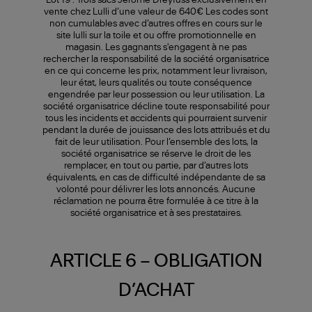
Lot 19 : Trois sacs Jérôme Dreyfuss exclusivement en
vente chez Lulli d’une valeur de 640€ Les codes sont
non cumulables avec d’autres offres en cours sur le
site lulli sur la toile et ou offre promotionnelle en
magasin. Les gagnants s'engagent à ne pas
rechercher la responsabilité de la société organisatrice
en ce qui concerne les prix, notamment leur livraison,
leur état, leurs qualités ou toute conséquence
engendrée par leur possession ou leur utilisation. La
société organisatrice décline toute responsabilité pour
tous les incidents et accidents qui pourraient survenir
pendant la durée de jouissance des lots attribués et du
fait de leur utilisation. Pour l’ensemble des lots, la
société organisatrice se réserve le droit de les
remplacer, en tout ou partie, par d’autres lots
équivalents, en cas de difficulté indépendante de sa
volonté pour délivrer les lots annoncés. Aucune
réclamation ne pourra être formulée à ce titre à la
société organisatrice et à ses prestataires.
ARTICLE 6 – OBLIGATION
D’ACHAT