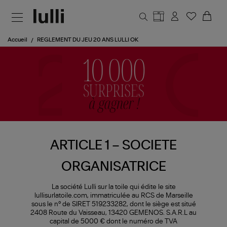
Aller au contenu principal
Accueil
REGLEMENT DU JEU 20 ANS LULLI OK
ARTICLE 1 – SOCIETE
ORGANISATRICE
La société Lulli sur la toile qui édite le site
lullisurlatoile.com, immatriculée au RCS de Marseille
sous le n° de SIRET 519233282, dont le siège est situé
2408 Route du Vaisseau, 13420 GEMENOS. S.A.R.L au
capital de 5000 € dont le numéro de TVA