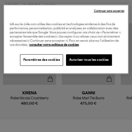
VOUS AIMEREZ AUSSI
Continuer sans accepter
lulli-sur-la-toile.com utilise des cookies et technologies similaires à des fins de
performance, personnalisation, publicité et analyses, en collaboration avec des
partenaires tels que Google. Vous pouvez configurer vos choix via « Paramétrer »,
accepter l’ensemble des cookies (« J’accepte ») ou refuser ceux non strictement
nécessaires (« Continuer sans accepter »). Pour en savoir plus sur l’utilisation de
vos données,
consulter notre politique de cookies
Paramètres des cookies
Autoriser tous les cookies
XIRENA
GANNI
Robe Nicola Crushberry
Robe Marl Tie Burro
Rob
480,00 €
475,00 €