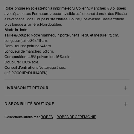
Robe longue en soie stretch à imprimé écru. Col en V. Manches 7/8 plissées
avec épaulettes. Fermeture zippée invisible et à crochet dans le dos. Plissée
à l'avant et au dos. Coupe buste cintrée. Coupe jupe évasée. Base arrondie
plus longue à l'arrière. Non doublée.
Made in :
Inde.
Taille & Coupe :
Notre mannequin porte une taille 36 et mesure 172 cm.
Longueur (taille 36) : 111 cm.
Demi-tour de poitrine : 41 cm.
Longueur de manches : 53 cm.
Composition :
48% polyamide, 16% soie.
Doublure : 100% soie.
Conseil d'entretien :
Nettoyage à sec.
(ref-RO0011FAD1J11I40PK)
LIVRAISON ET RETOUR
DISPONIBILITÉ BOUTIQUE
-
ROBES
ROBES DE CÉRÉMONIE
Collections similaires :