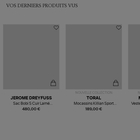
VOS DERNIERS PRODUITS VUS
NOUVELLE COLLECTION
N
JEROME DREYFUSS
TORAL
Sac Bobi S Cuir Lamé
Mocassins Killian Sport
Veste
Champagne
Mousse
480,00 €
189,00 €