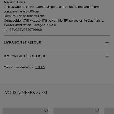
Made in :
Chine.
Taille & Coupe :
Notre mannequin porte une taille S et mesure 172 cm.
Longueur (taille S) : 65 cm.
Demi-tour de poitrine : 30 cm.
Composition :
71% viscose, 17% polyamide, 11% polyester, 1% élasthanne.
Conseil d'entretien :
Lavage à la main.
(ref-3EVC28V083079990)
LIVRAISON ET RETOUR
DISPONIBILITÉ BOUTIQUE
ROBES
Collections similaires :
VOUS AIMEREZ AUSSI