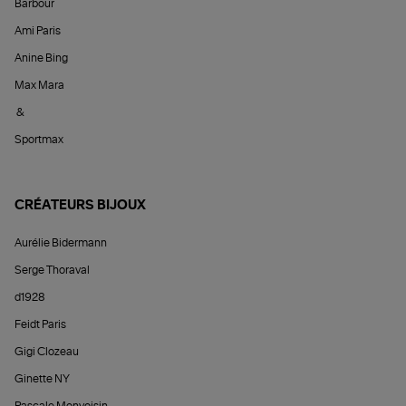
Barbour
Ami Paris
Anine Bing
Max Mara
&
Sportmax
CRÉATEURS BIJOUX
Aurélie Bidermann
Serge Thoraval
d1928
Feidt Paris
Gigi Clozeau
Ginette NY
Pascale Monvoisin