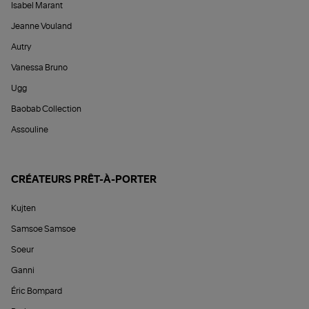
Isabel Marant
Jeanne Vouland
Autry
Vanessa Bruno
Ugg
Baobab Collection
Assouline
CRÉATEURS PRÊT-À-PORTER
Kujten
Samsoe Samsoe
Soeur
Ganni
Éric Bompard