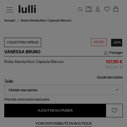
Aller au contenu principal
Accueil
Robe Alenka Noir, Capsule Mexico
SOLDES
-50%
COLLECTION CAPSULE
VANESSA BRUNO
Partager
Robe
Robe Alenka Noir, Capsule Mexico
107,50 €
Alenka
215,00 €
Noir,
Capsule
Guide des tailles
Mexico
Taille
Prendre votre taille habituelle.
AJOUTER AU PANIER
VOIR DISPONIBILITÉ EN BOUTIQUE