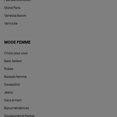
Stone Paris
Vanessa Baroni
Vanrycke
MODE FEMME
Choisi pour vous
Best-Sellers
Robes
Baskets femme
Sweatshirt
Jeans
Sacs à main
Bijoux tendances
Doudounes et Parkas