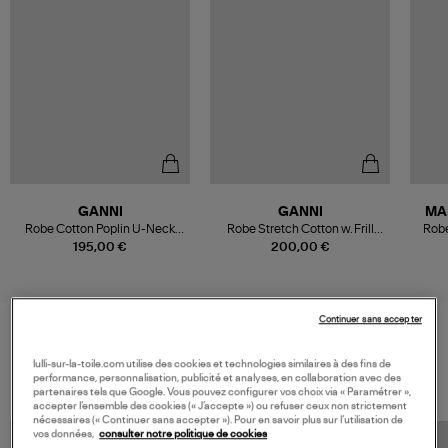
GANNI
GANNI
MA
Robe Cotton Poplin U-Neck
Robe Stretch Cotton w. Frill
Robe
Black
Noir
195,00 €
200,00 €
Continuer sans accepter
VOS DERNIERS PRODUITS VUS
lulli-sur-la-toile.com utilise des cookies et technologies similaires à des fins de
performance, personnalisation, publicité et analyses, en collaboration avec des
partenaires tels que Google. Vous pouvez configurer vos choix via « Paramétrer »,
accepter l’ensemble des cookies (« J’accepte ») ou refuser ceux non strictement
nécessaires (« Continuer sans accepter »). Pour en savoir plus sur l’utilisation de
vos données,
consulter notre politique de cookies