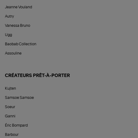
Jeanne Vouland
Autry
Vanessa Bruno
Ugg
Baobab Collection
Assouline
CRÉATEURS PRÊT-À-PORTER
Kujten
Samsoe Samsoe
Soeur
Ganni
Éric Bompard
Barbour