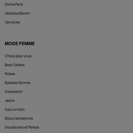
Stone Paris
Vanessa Baroni
Vanrycke
MODE FEMME
Choisi pour vous
Best-Sellers
Robes
Baskets femme
Sweatshirt
Jeans
Sacs à main
Bijoux tendances
Doudounes et Parkas