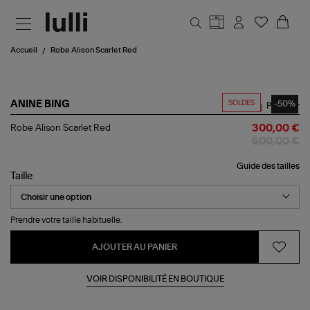
Aller au contenu principal
Accueil
Robe Alison Scarlet Red
SOLDES
-50%
ANINE BING
Partager
Robe
Robe Alison Scarlet Red
300,00 €
Alison
600,00 €
Scarlet
Red
Guide des tailles
Taille
Prendre votre taille habituelle.
AJOUTER AU PANIER
VOIR DISPONIBILITÉ EN BOUTIQUE