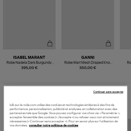
ISABEL MARANT
GANNI
Robe Nadela Dark Burgundy,
Robe Marl Mesh Draped Knot
Ro
Vestiaire
Goji Berry
395,00 €
350,00 €
Continuer sans accepter
VOS DERNIERS PRODUITS VUS
lulli-sur-la-toile.com utilise des cookies et technologies similaires à des fins de
performance, personnalisation, publicité et analyses, en collaboration avec des
partenaires tels que Google. Vous pouvez configurer vos choix via « Paramétrer »,
accepter l’ensemble des cookies (« J’accepte ») ou refuser ceux non strictement
nécessaires (« Continuer sans accepter »). Pour en savoir plus sur l’utilisation de
vos données,
consulter notre politique de cookies