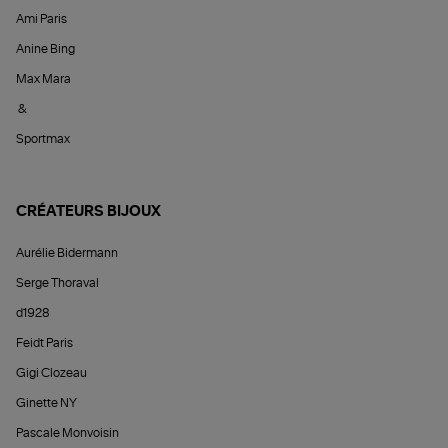
Ami Paris
Anine Bing
Max Mara
&
Sportmax
CRÉATEURS BIJOUX
Aurélie Bidermann
Serge Thoraval
d1928
Feidt Paris
Gigi Clozeau
Ginette NY
Pascale Monvoisin