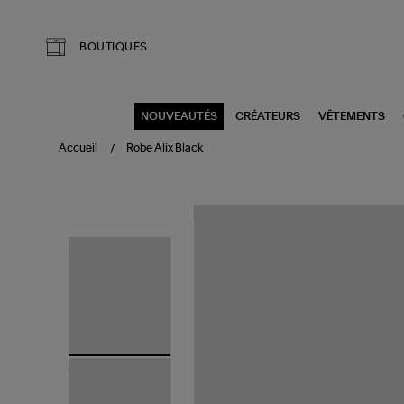
Aller au contenu principal
BOUTIQUES
NOUVEAUTÉS
CRÉATEURS
VÊTEMENTS
Accueil
Robe Alix Black