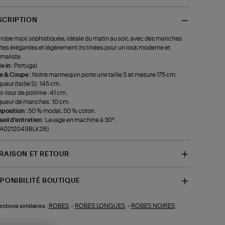
SCRIPTION
robe maxi sophistiquée, idéale du matin au soir, avec des manches
tes élégantes et légèrement inclinées pour un look moderne et
maliste.
 in :
Portugal.
le & Coupe :
Notre mannequin porte une taille S et mesure 175 cm.
ueur (taille S) : 145 cm.
-tour de poitrine : 41 cm.
ueur de manches : 10 cm.
position :
50 % modal, 50 % coton.
eil d'entretien :
Lavage en machine à 30°.
f-A0212049BLK26)
VRAISON ET RETOUR
SPONIBILITÉ BOUTIQUE
ROBES
-
ROBES LONGUES
-
ROBES NOIRES
ections similaires :