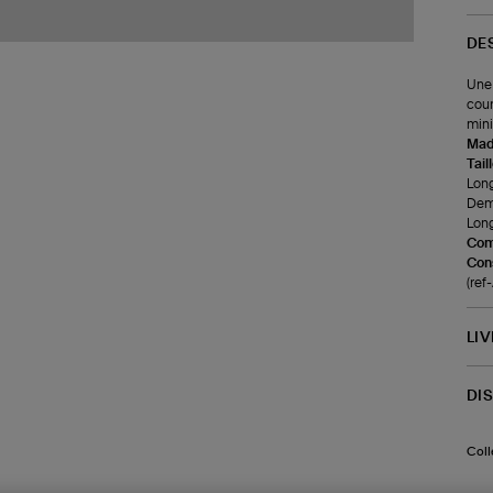
DE
Une 
cour
mini
Made
Tail
Long
Demi
Long
Com
Cons
(re
LI
DI
Coll