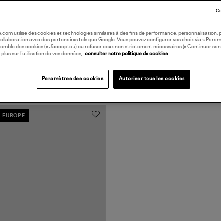
Co
oile.com utilise des cookies et technologies similaires à des fins de performance, personnalisation, p
collaboration avec des partenaires tels que Google. Vous pouvez configurer vos choix via « Param
semble des cookies (« J’accepte ») ou refuser ceux non strictement nécessaires (« Continuer san
 plus sur l’utilisation de vos données,
consulter notre politique de cookies
Paramètres des cookies
Autoriser tous les cookies
N EUROPE