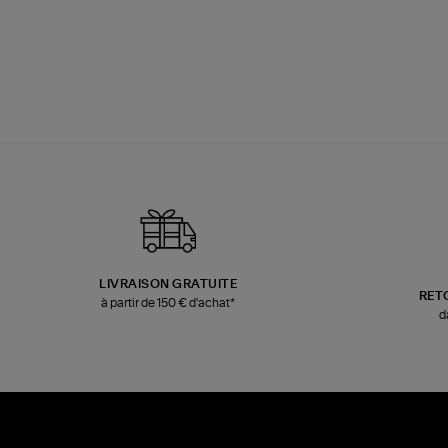
LIVRAISON GRATUITE
RET
à partir de 150 € d'achat*
d