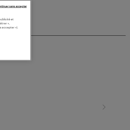
ntinuer sans accepter
ublicité et
étrer »,
s accepter »).