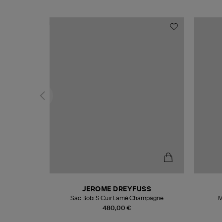
N
JEROME DREYFUSS
te
Sac Bobi S Cuir Lamé Champagne
M
480,00 €