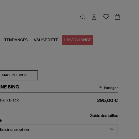
TENDANCES
VALISE D'ÉTÉ
LAST CHANCE
MADE IN EUROPE
INE BING
Partager
be
 Alix Black
295,00 €
x
ck
Guide des tailles
le