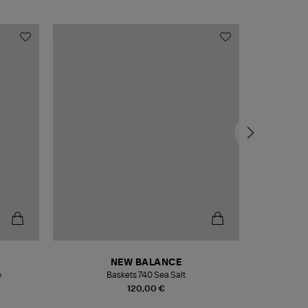
NEW BALANCE
e
Baskets 740 Sea Salt
Veste
120,00 €