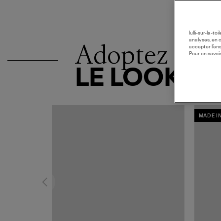
lulli-sur-la-t
analyses, en 
Adoptez
accepter l’en
Pour en savoir
LE LOOK
MADE I