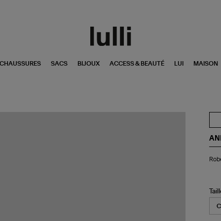
CHAUSSURES
SACS
BIJOUX
ACCESS & BEAUTÉ
LUI
MAISON
AN
Ro
Robe
Ali
Bla
Tail