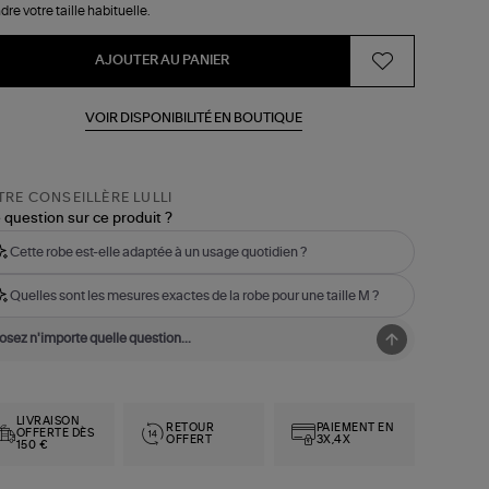
dre votre taille habituelle.
AJOUTER AU PANIER
VOIR DISPONIBILITÉ EN BOUTIQUE
RE CONSEILLÈRE LULLI
 question sur ce produit ?
Cette robe est-elle adaptée à un usage quotidien ?
Quelles sont les mesures exactes de la robe pour une taille M ?
LIVRAISON
RETOUR
PAIEMENT EN
OFFERTE DÈS
OFFERT
3X,4X
150 €