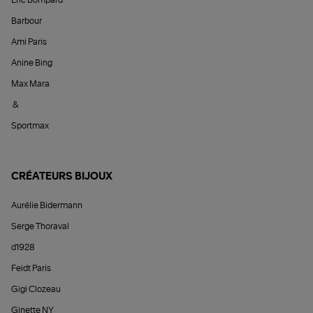
Éric Bompard
Barbour
Ami Paris
Anine Bing
Max Mara
&
Sportmax
CRÉATEURS BIJOUX
Aurélie Bidermann
Serge Thoraval
d1928
Feidt Paris
Gigi Clozeau
Ginette NY