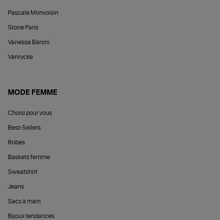
Pascale Monvoisin
Stone Paris
Vanessa Baroni
Vanrycke
MODE FEMME
Choisi pour vous
Best-Sellers
Robes
Baskets femme
Sweatshirt
Jeans
Sacs à main
Bijoux tendances