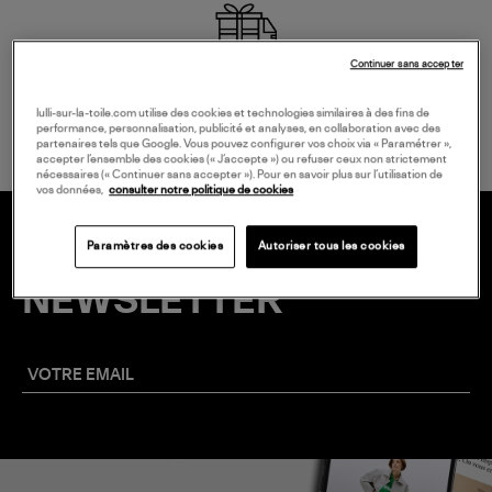
Continuer sans accepter
LIVRAISON GRATUITE
à partir de 150 € d'achat*
lulli-sur-la-toile.com utilise des cookies et technologies similaires à des fins de
performance, personnalisation, publicité et analyses, en collaboration avec des
partenaires tels que Google. Vous pouvez configurer vos choix via « Paramétrer »,
accepter l’ensemble des cookies (« J’accepte ») ou refuser ceux non strictement
nécessaires (« Continuer sans accepter »). Pour en savoir plus sur l’utilisation de
vos données,
consulter notre politique de cookies
Paramètres des cookies
Autoriser tous les cookies
20 € EN VOUS INSCRIVANT À LA
NEWSLETTER