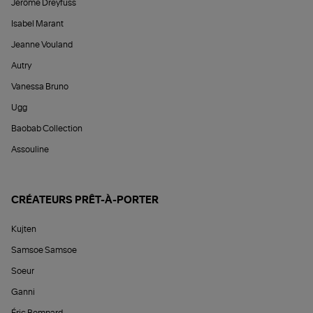
Jérôme Dreyfuss
Isabel Marant
Jeanne Vouland
Autry
Vanessa Bruno
Ugg
Baobab Collection
Assouline
CRÉATEURS PRÊT-À-PORTER
Kujten
Samsoe Samsoe
Soeur
Ganni