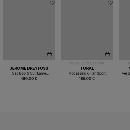
NOUVELLE COLLECTION
N
JEROME DREYFUSS
TORAL
Sac Bobi S Cuir Lamé
Mocassins Killian Sport
Veste
Champagne
Mousse
480,00 €
189,00 €