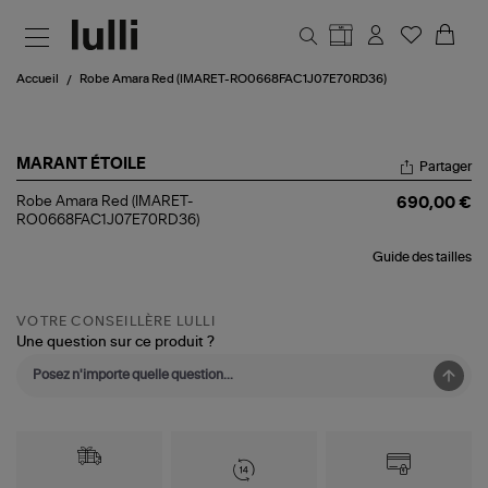
Aller au contenu principal
Accueil
Robe Amara Red (IMARET-RO0668FAC1J07E70RD36)
MARANT ÉTOILE
Partager
Robe
Robe Amara Red (IMARET-
690,00 €
Amara
RO0668FAC1J07E70RD36)
Red
(IMARET-
Guide des tailles
RO0668FAC1J07E70RD36)
VOTRE CONSEILLÈRE LULLI
Une question sur ce produit ?