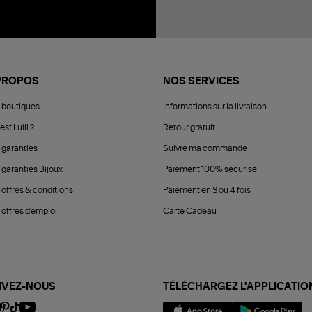
PROPOS
NOS SERVICES
 boutiques
Informations sur la livraison
est Lulli ?
Retour gratuit
 garanties
Suivre ma commande
 garanties Bijoux
Paiement 100% sécurisé
 offres & conditions
Paiement en 3 ou 4 fois
offres d'emploi
Carte Cadeau
IVEZ-NOUS
TÉLÉCHARGEZ L'APPLICATIO