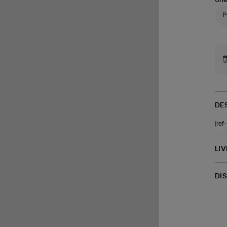
Une
DE
(re
LI
DI