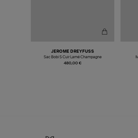
N
JEROME DREYFUSS
te
Sac Bobi S Cuir Lamé Champagne
M
480,00 €