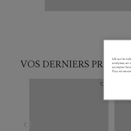
lulli-sur-la-t
VOS DERNIERS PRODUI
analyses, en 
accepter l’en
Pour en savoir