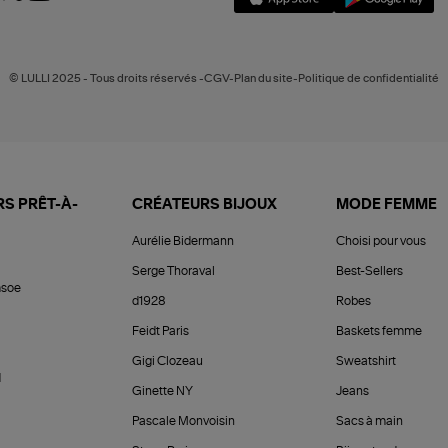
© LULLI 2025 - Tous droits réservés -CGV-Plan du site-Politique de confidentialité
S PRÊT-À-
CRÉATEURS BIJOUX
MODE FEMME
Aurélie Bidermann
Choisi pour vous
Serge Thoraval
Best-Sellers
soe
d1928
Robes
Feidt Paris
Baskets femme
Gigi Clozeau
Sweatshirt
d
Ginette NY
Jeans
Pascale Monvoisin
Sacs à main