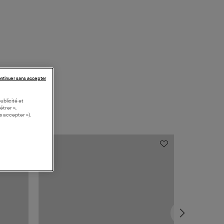
ntinuer sans accepter
ublicité et
étrer »,
s accepter »).