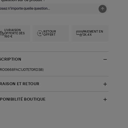
 question sur ce produit ?
LIVRAISON
RETOUR
PAIEMENT EN
OFFERTE DÈS
OFFERT
3X,4X
150 €
SCRIPTION
f-RO0668FAC1J07E70RD38)
VRAISON ET RETOUR
SPONIBILITÉ BOUTIQUE