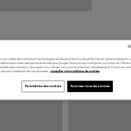
Co
oile.com utilise des cookies et technologies similaires à des fins de performance, personnalisation, p
TS VUS
collaboration avec des partenaires tels que Google. Vous pouvez configurer vos choix via « Param
semble des cookies (« J’accepte ») ou refuser ceux non strictement nécessaires (« Continuer san
 plus sur l’utilisation de vos données,
consulter notre politique de cookies
Paramètres des cookies
Autoriser tous les cookies