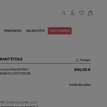
TENDANCES
VALISE D'ÉTÉ
LAST CHANCE
RANT ÉTOILE
Partager
be
e Amara Red (IMARET-
690,00 €
ara
668FAC1J07E70RD38)
d
ARET-
0668FAC1J07E70RD38)
Guide des tailles
RE CONSEILLÈRE LULLI