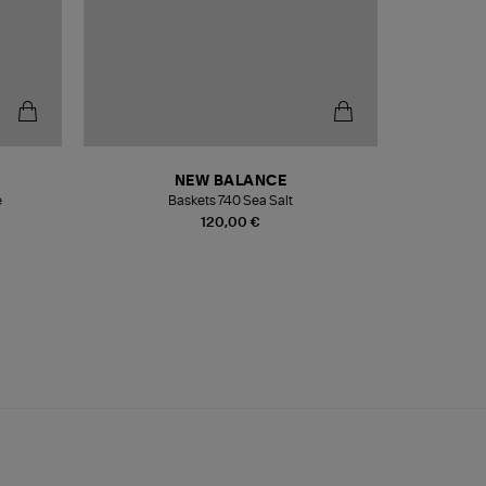
NEW BALANCE
e
Baskets 740 Sea Salt
Veste
120,00 €