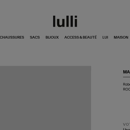
CHAUSSURES
SACS
BIJOUX
ACCESS & BEAUTÉ
LUI
MAISON
MA
Ro
Rob
Am
RO0
Re
(IM
RO
VOT