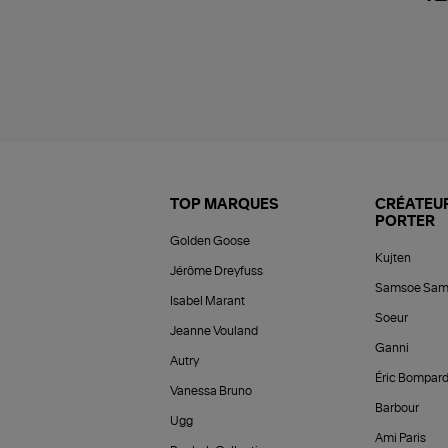
TOP MARQUES
CRÉATEUR
PORTER
Golden Goose
Kujten
Jérôme Dreyfuss
Samsoe Sam
Isabel Marant
Soeur
Jeanne Vouland
Ganni
Autry
Éric Bompar
Vanessa Bruno
Barbour
Ugg
Ami Paris