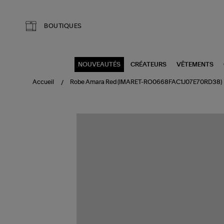
Aller au contenu principal
BOUTIQUES
NOUVEAUTÉS
CRÉATEURS
VÊTEMENTS
Accueil
Robe Amara Red (IMARET-RO0668FAC1J07E70RD38)