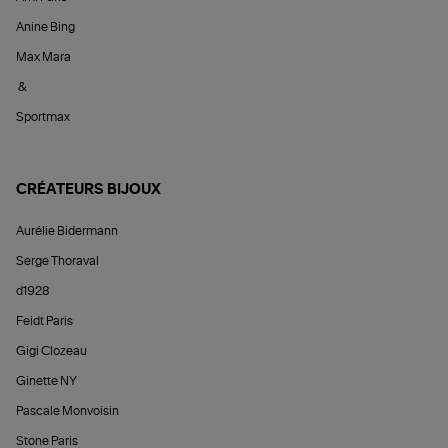
Anine Bing
Max Mara
&
Sportmax
CRÉATEURS BIJOUX
Aurélie Bidermann
Serge Thoraval
d1928
Feidt Paris
Gigi Clozeau
Ginette NY
Pascale Monvoisin
Stone Paris