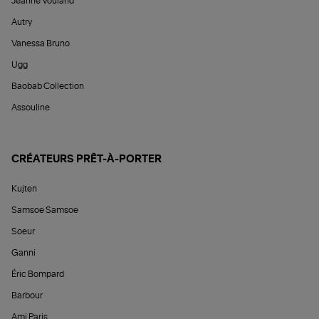
Jeanne Vouland
Autry
Vanessa Bruno
Ugg
Baobab Collection
Assouline
CRÉATEURS PRÊT-À-PORTER
Kujten
Samsoe Samsoe
Soeur
Ganni
Éric Bompard
Barbour
Ami Paris