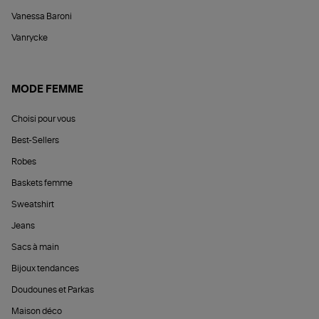
Vanessa Baroni
Vanrycke
MODE FEMME
Choisi pour vous
Best-Sellers
Robes
Baskets femme
Sweatshirt
Jeans
Sacs à main
Bijoux tendances
Doudounes et Parkas
Maison déco