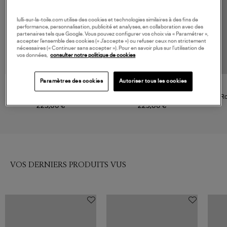
lulli-sur-la-toile.com utilise des cookies et technologies similaires à des fins de
performance, personnalisation, publicité et analyses, en collaboration avec des
partenaires tels que Google. Vous pouvez configurer vos choix via « Paramétrer »,
accepter l’ensemble des cookies (« J’accepte ») ou refuser ceux non strictement
nécessaires (« Continuer sans accepter »). Pour en savoir plus sur l’utilisation de
vos données,
consulter notre politique de cookies
Paramètres des cookies
Autoriser tous les cookies
GANNI
GANNI
Robe Printed Cotton Poplin U-
Robe Printed U-Neck Burro
Ro
Neck Almond Milk
225,00 €
225,00 €
VOS DERNIERS PRODUITS VUS