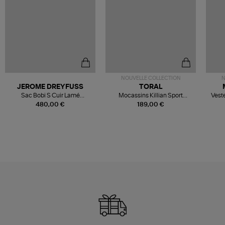
NOUVELLE COLLECTION
N
JEROME DREYFUSS
TORAL
Sac Bobi S Cuir Lamé
Mocassins Killian Sport
Veste
Champagne
Mousse
480,00 €
189,00 €