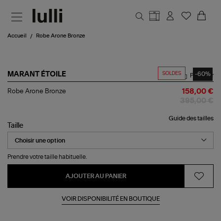
Aller au contenu principal
Accueil
Robe Arone Bronze
SOLDES
-60%
MARANT ÉTOILE
Partager
Robe
Robe Arone Bronze
158,00 €
Arone
395,00 €
Bronze
Guide des tailles
Taille
Prendre votre taille habituelle.
AJOUTER AU PANIER
VOIR DISPONIBILITÉ EN BOUTIQUE