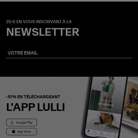
20 € EN VOUS INSCRIVANT À LA
NEWSLETTER
-10% EN TÉLÉCHARGEANT
L'APP LULLI