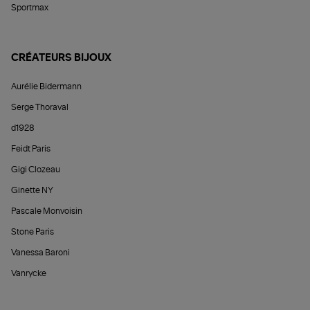
Sportmax
CRÉATEURS BIJOUX
Aurélie Bidermann
Serge Thoraval
d1928
Feidt Paris
Gigi Clozeau
Ginette NY
Pascale Monvoisin
Stone Paris
Vanessa Baroni
Vanrycke