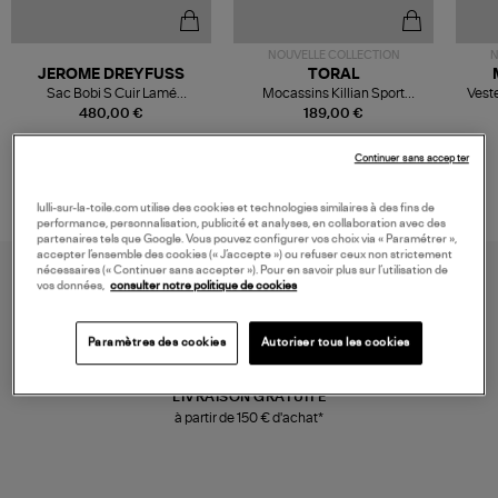
NOUVELLE COLLECTION
N
JEROME DREYFUSS
TORAL
Sac Bobi S Cuir Lamé
Mocassins Killian Sport
Veste
Champagne
Mousse
480,00 €
189,00 €
Continuer sans accepter
lulli-sur-la-toile.com utilise des cookies et technologies similaires à des fins de
performance, personnalisation, publicité et analyses, en collaboration avec des
partenaires tels que Google. Vous pouvez configurer vos choix via « Paramétrer »,
accepter l’ensemble des cookies (« J’accepte ») ou refuser ceux non strictement
nécessaires (« Continuer sans accepter »). Pour en savoir plus sur l’utilisation de
vos données,
consulter notre politique de cookies
Paramètres des cookies
Autoriser tous les cookies
LIVRAISON GRATUITE
à partir de 150 € d'achat*