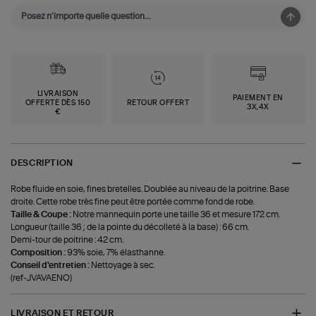
LIVRAISON
PAIEMENT EN
OFFERTE DÈS 150
RETOUR OFFERT
3X,4X
€
DESCRIPTION
Robe fluide en soie, fines bretelles. Doublée au niveau de la poitrine. Base
droite. Cette robe très fine peut être portée comme fond de robe.
Taille & Coupe :
Notre mannequin porte une taille 36 et mesure 172 cm.
Longueur (taille 36 ; de la pointe du décolleté à la base) : 66 cm.
Demi-tour de poitrine : 42 cm.
Composition :
93% soie, 7% élasthanne.
Conseil d'entretien :
Nettoyage à sec.
(ref-JVAVAENO)
LIVRAISON ET RETOUR