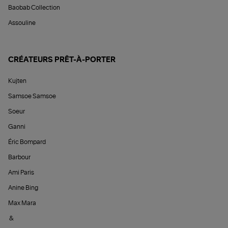
Baobab Collection
Assouline
CRÉATEURS PRÊT-À-PORTER
Kujten
Samsoe Samsoe
Soeur
Ganni
Éric Bompard
Barbour
Ami Paris
Anine Bing
Max Mara
&