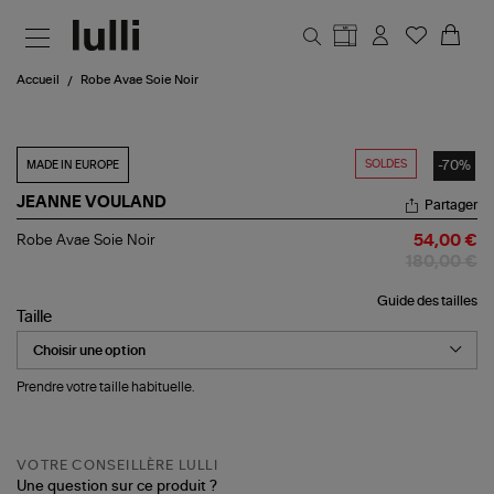
Aller au contenu principal
Accueil
Robe Avae Soie Noir
SOLDES
-70%
MADE IN EUROPE
JEANNE VOULAND
Partager
Robe
Robe Avae Soie Noir
54,00 €
Avae
180,00 €
Soie
Noir
Guide des tailles
Taille
Prendre votre taille habituelle.
VOTRE CONSEILLÈRE LULLI
Une question sur ce produit ?