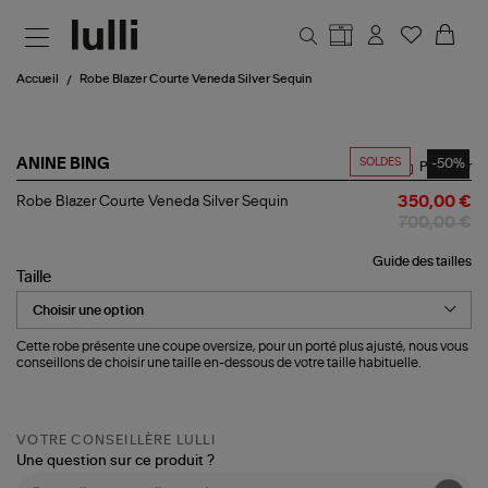
Aller au contenu principal
Accueil
Robe Blazer Courte Veneda Silver Sequin
SOLDES
-50%
ANINE BING
Partager
Robe
Robe Blazer Courte Veneda Silver Sequin
350,00 €
Blazer
700,00 €
Courte
Veneda
Guide des tailles
Silver
Taille
Sequin
Cette robe présente une coupe oversize, pour un porté plus ajusté, nous vous
conseillons de choisir une taille en-dessous de votre taille habituelle.
VOTRE CONSEILLÈRE LULLI
Une question sur ce produit ?