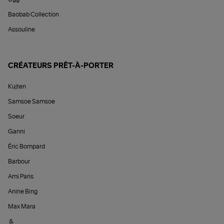
Baobab Collection
Assouline
CRÉATEURS PRÊT-À-PORTER
Kujten
Samsoe Samsoe
Soeur
Ganni
Éric Bompard
Barbour
Ami Paris
Anine Bing
Max Mara
&