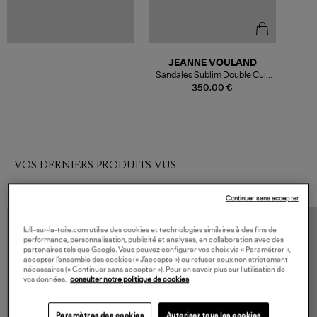
JEANNE VOULAND
Sandales Sublim Double Cuir
Verni Pailleté Coral Blue,
350,00 €
Collaboration Jeanne Vouland
x Véronika Loubry
VOS DERNIERS PRODUITS VUS
Continuer sans accepter
lulli-sur-la-toile.com utilise des cookies et technologies similaires à des fins de
performance, personnalisation, publicité et analyses, en collaboration avec des
partenaires tels que Google. Vous pouvez configurer vos choix via « Paramétrer »,
accepter l’ensemble des cookies (« J’accepte ») ou refuser ceux non strictement
nécessaires (« Continuer sans accepter »). Pour en savoir plus sur l’utilisation de
vos données,
consulter notre politique de cookies
Paramètres des cookies
Autoriser tous les cookies