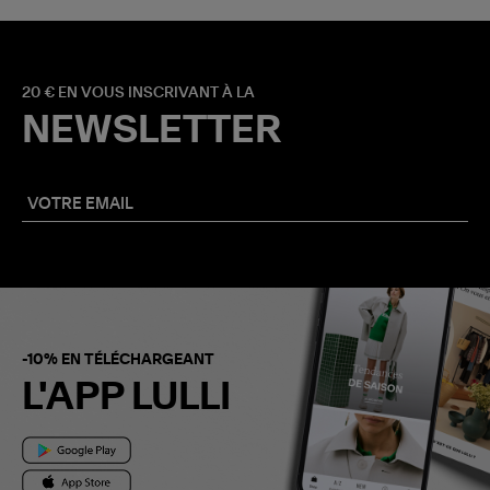
20 € EN VOUS INSCRIVANT À LA
NEWSLETTER
-10% EN TÉLÉCHARGEANT
L'APP LULLI