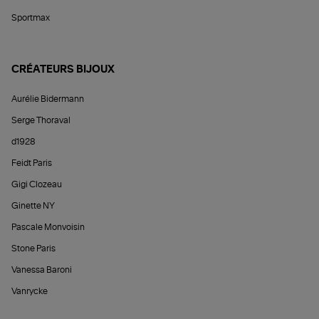
Sportmax
CRÉATEURS BIJOUX
Aurélie Bidermann
Serge Thoraval
d1928
Feidt Paris
Gigi Clozeau
Ginette NY
Pascale Monvoisin
Stone Paris
Vanessa Baroni
Vanrycke