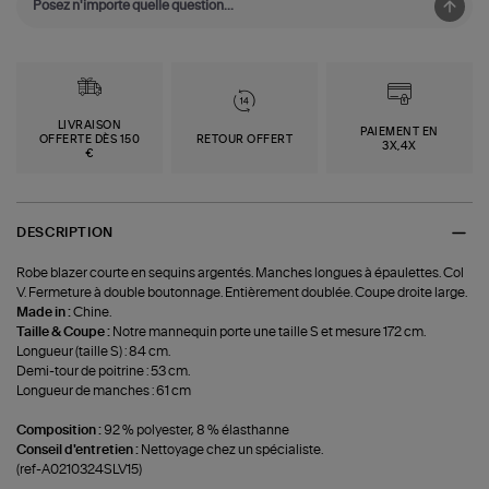
LIVRAISON
PAIEMENT EN
OFFERTE DÈS 150
RETOUR OFFERT
3X,4X
€
DESCRIPTION
Robe blazer courte en sequins argentés. Manches longues à épaulettes. Col
V. Fermeture à double boutonnage. Entièrement doublée. Coupe droite large.
Made in :
Chine.
Taille & Coupe :
Notre mannequin porte une taille S et mesure 172 cm.
Longueur (taille S) : 84 cm.
Demi-tour de poitrine : 53 cm.
Longueur de manches : 61 cm
Composition :
92 % polyester, 8 % élasthanne
Conseil d'entretien :
Nettoyage chez un spécialiste.
(ref-A0210324SLV15)