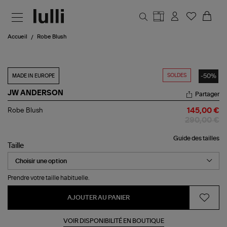
Aller au contenu principal
Accueil
Robe Blush
SOLDES
-50%
MADE IN EUROPE
JW ANDERSON
Partager
Robe
Robe Blush
145,00 €
Blush
290,00 €
Guide des tailles
Taille
Prendre votre taille habituelle.
AJOUTER AU PANIER
VOIR DISPONIBILITÉ EN BOUTIQUE