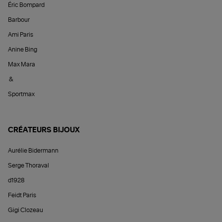
Éric Bompard
Barbour
Ami Paris
Anine Bing
Max Mara
&
Sportmax
CRÉATEURS BIJOUX
Aurélie Bidermann
Serge Thoraval
d1928
Feidt Paris
Gigi Clozeau