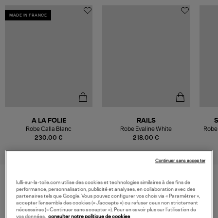
MADE IN FRANCE
A LA FOLIE
RAILS
Robe Calla Blanc
Robe Evaline White
Robe
230,00 €
218,00 €
Continuer sans accepter
lulli-sur-la-toile.com utilise des cookies et technologies similaires à des fins de
performance, personnalisation, publicité et analyses, en collaboration avec des
VOS DERNIERS PRODUITS VUS
partenaires tels que Google. Vous pouvez configurer vos choix via « Paramétrer »,
accepter l’ensemble des cookies (« J’accepte ») ou refuser ceux non strictement
nécessaires (« Continuer sans accepter »). Pour en savoir plus sur l’utilisation de
vos données,
consulter notre politique de cookies