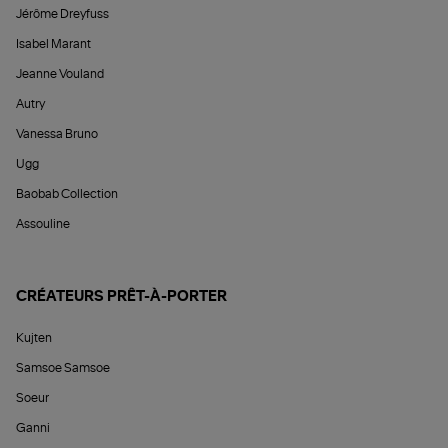
Jérôme Dreyfuss
Isabel Marant
Jeanne Vouland
Autry
Vanessa Bruno
Ugg
Baobab Collection
Assouline
CRÉATEURS PRÊT-À-PORTER
Kujten
Samsoe Samsoe
Soeur
Ganni