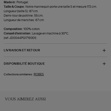
Made in :
Portugal.
Taille & Coupe :
Notre mannequin porte une taille S et mesure 172 cm.
Longueur (taille S) : 87 cm.
Demi-tour de poitrine : 55 cm.
Longueur de manches : 67 cm
Composition :
100% coton.
Conseil d'entretien :
Lavage en machine à 30°C.
(ref-JD0044PG1719301)
LIVRAISON ET RETOUR
DISPONIBILITÉ BOUTIQUE
ROBES
Collections similaires :
VOUS AIMEREZ AUSSI