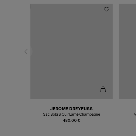
N
JEROME DREYFUSS
te
Sac Bobi S Cuir Lamé Champagne
M
480,00 €