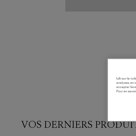
lulli-sur-la-t
analyses, en 
accepter l’en
Pour en savoir
VOS DERNIERS PRODUI