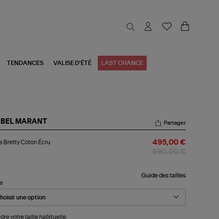
TENDANCES
VALISE D'ÉTÉ
LAST CHANCE
ABEL MARANT
Partager
be
 Bretty Coton Écru
495,00 €
tty
ton
990,00 €
u
Guide des tailles
le
dre votre taille habituelle.