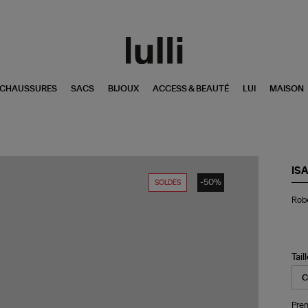
CHAUSSURES
SACS
BIJOUX
ACCESS & BEAUTÉ
LUI
MAISON
IS
-50%
SOLDES
Ro
Robe
Bre
Co
Écr
Tail
Pren