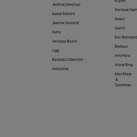
Kujten
Jérôme Dreyfuss
Samsoe Sam
Isabel Marant
Soeur
Jeanne Vouland
Ganni
Autry
Éric Bompar
Vanessa Bruno
Barbour
Ugg
Ami Paris
Baobab Collection
Anine Bing
Assouline
Max Mara
&
Sportmax