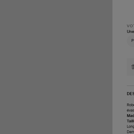
VOT
Une
DE
Robe
évas
Made
Tail
Long
Demi