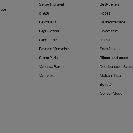
Serge Thoraval
Best-Sellers
soe
d1928
Robes
Feidt Paris
Baskets femme
Gigi Clozeau
Sweatshirt
d
Ginette NY
Jeans
Pascale Monvoisin
Sacs à main
Stone Paris
Bijoux tendances
Vanessa Baroni
Doudounes et Parka
Vanrycke
Maison déco
Beauté
Conseil Mode