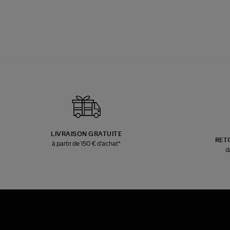
LIVRAISON GRATUITE
RET
à partir de 150 € d'achat*
d