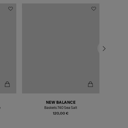
NEW BALANCE
e
Baskets 740 Sea Salt
Veste
120,00 €