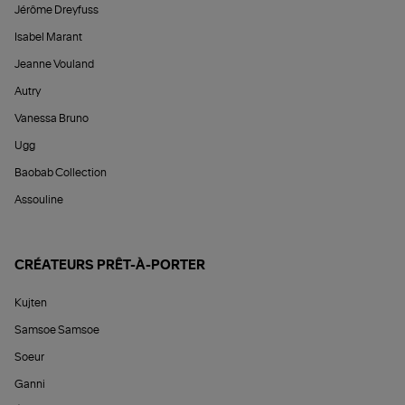
Jérôme Dreyfuss
Isabel Marant
Jeanne Vouland
Autry
Vanessa Bruno
Ugg
Baobab Collection
Assouline
CRÉATEURS PRÊT-À-PORTER
Kujten
Samsoe Samsoe
Soeur
Ganni