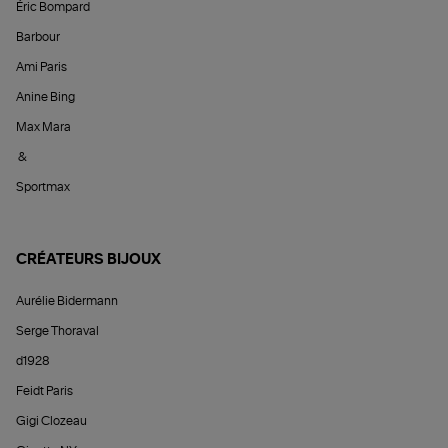
Éric Bompard
Barbour
Ami Paris
Anine Bing
Max Mara
&
Sportmax
CRÉATEURS BIJOUX
Aurélie Bidermann
Serge Thoraval
d1928
Feidt Paris
Gigi Clozeau