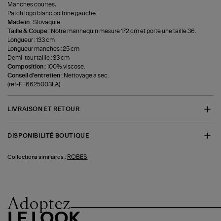
Manches courtes,
Patch logo blanc poitrine gauche.
Made in :
Slovaquie.
Taille & Coupe :
Notre mannequin mesure 172 cm et porte une taille 36.
Longueur : 133 cm
Longueur manches : 25 cm
Demi-tour taille : 33 cm
Composition :
100% viscose.
Conseil d'entretien :
Nettoyage a sec.
(ref-EF6625003LA)
LIVRAISON ET RETOUR
DISPONIBILITÉ BOUTIQUE
ROBES
Collections similaires :
Adoptez
LE LOOK