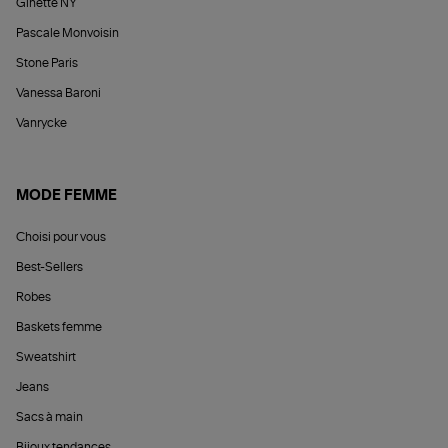
Ginette NY
Pascale Monvoisin
Stone Paris
Vanessa Baroni
Vanrycke
MODE FEMME
Choisi pour vous
Best-Sellers
Robes
Baskets femme
Sweatshirt
Jeans
Sacs à main
Bijoux tendances