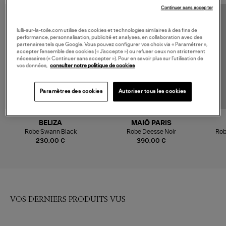
Continuer sans accepter
MADE IN EUROPE
lulli-sur-la-toile.com utilise des cookies et technologies similaires à des fins de
performance, personnalisation, publicité et analyses, en collaboration avec des
partenaires tels que Google. Vous pouvez configurer vos choix via « Paramétrer »,
accepter l’ensemble des cookies (« J’accepte ») ou refuser ceux non strictement
nécessaires (« Continuer sans accepter »). Pour en savoir plus sur l’utilisation de
vos données,
consulter notre politique de cookies
Paramètres des cookies
Autoriser tous les cookies
BELIZA
MAIÔ PARIS
Robe Swann Black
Robe Deesse Noir
Rob
230,00 €
390,00 €
VOS DERNIERS PRODUITS VUS