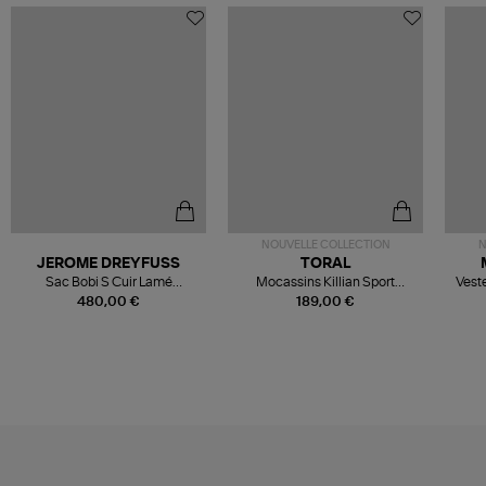
NOUVELLE COLLECTION
N
JEROME DREYFUSS
TORAL
Sac Bobi S Cuir Lamé
Mocassins Killian Sport
Veste
Champagne
Mousse
480,00 €
189,00 €