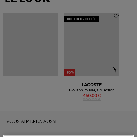
COLLECTION DÉFILÉE
-50%
LACOSTE
Blouson Poudre, Collection
Défilé PE25
450,00 €
900,00 €
VOUS AIMEREZ AUSSI