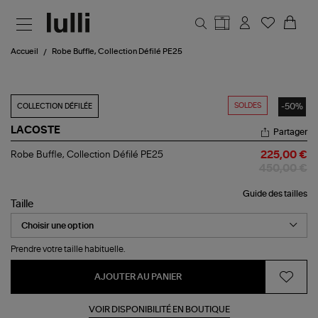
Aller au contenu principal
Accueil
Robe Buffle, Collection Défilé PE25
SOLDES
-50%
COLLECTION DÉFILÉE
LACOSTE
Partager
Robe
Robe Buffle, Collection Défilé PE25
225,00 €
Buffle,
450,00 €
Collection
Défilé
Guide des tailles
PE25
Taille
Prendre votre taille habituelle.
AJOUTER AU PANIER
VOIR DISPONIBILITÉ EN BOUTIQUE