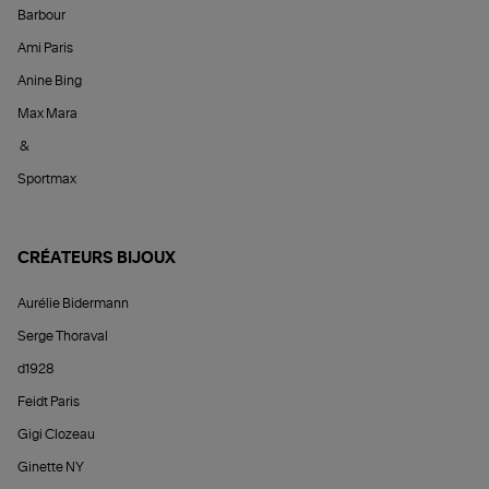
Barbour
Ami Paris
Anine Bing
Max Mara
&
Sportmax
CRÉATEURS BIJOUX
Aurélie Bidermann
Serge Thoraval
d1928
Feidt Paris
Gigi Clozeau
Ginette NY