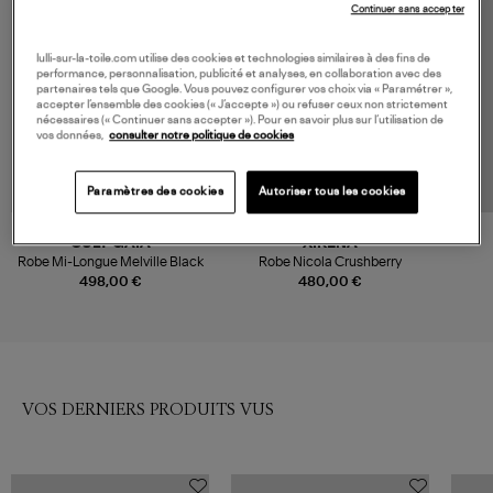
Continuer sans accepter
lulli-sur-la-toile.com utilise des cookies et technologies similaires à des fins de
performance, personnalisation, publicité et analyses, en collaboration avec des
partenaires tels que Google. Vous pouvez configurer vos choix via « Paramétrer »,
accepter l’ensemble des cookies (« J’accepte ») ou refuser ceux non strictement
nécessaires (« Continuer sans accepter »). Pour en savoir plus sur l’utilisation de
vos données,
consulter notre politique de cookies
Paramètres des cookies
Autoriser tous les cookies
CULT GAIA
XIRENA
Robe Mi-Longue Melville Black
Robe Nicola Crushberry
498,00 €
480,00 €
VOS DERNIERS PRODUITS VUS