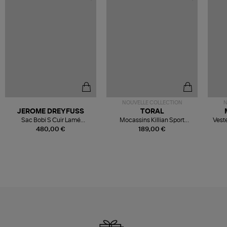
NOUVELLE COLLECTION
N
JEROME DREYFUSS
TORAL
Sac Bobi S Cuir Lamé
Mocassins Killian Sport
Veste
Champagne
Mousse
480,00 €
189,00 €