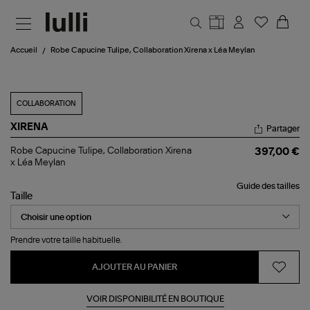
Aller au contenu principal
Accueil
Robe Capucine Tulipe, Collaboration Xirena x Léa Meylan
COLLABORATION
XIRENA
Partager
Robe
Robe Capucine Tulipe, Collaboration Xirena
397,00 €
Capucine
x Léa Meylan
Tulipe,
Collaboration
Guide des tailles
Xirena
Taille
x
Léa
Meylan
Prendre votre taille habituelle.
AJOUTER AU PANIER
VOIR DISPONIBILITÉ EN BOUTIQUE