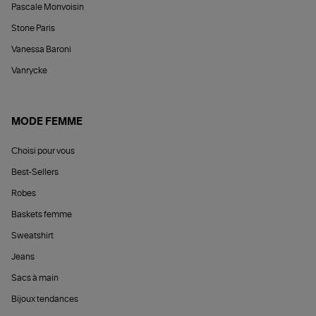
Pascale Monvoisin
Stone Paris
Vanessa Baroni
Vanrycke
MODE FEMME
Choisi pour vous
Best-Sellers
Robes
Baskets femme
Sweatshirt
Jeans
Sacs à main
Bijoux tendances