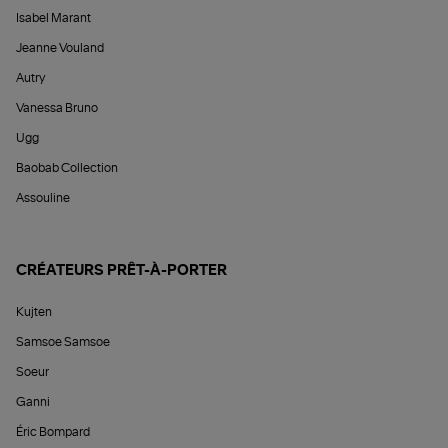
Isabel Marant
Jeanne Vouland
Autry
Vanessa Bruno
Ugg
Baobab Collection
Assouline
CRÉATEURS PRÊT-À-PORTER
Kujten
Samsoe Samsoe
Soeur
Ganni
Éric Bompard