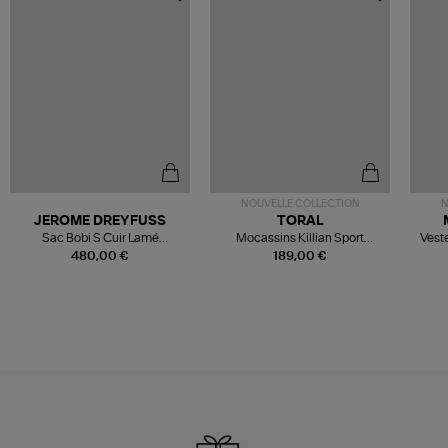
NOUVELLE COLLECTION
N
JEROME DREYFUSS
TORAL
Sac Bobi S Cuir Lamé
Mocassins Killian Sport
Veste
Champagne
Mousse
480,00 €
189,00 €