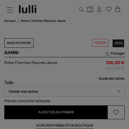
Aller au contenu principal
Accueil
Robe Chemise Rayures Jaune
SOLDES
-60%
MADE IN EUROPE
GANNI
Partager
Robe
Robe Chemise Rayures Jaune
106,00 €
Chemise
265,00 €
Rayures
Jaune
Guide des tailles
Taille
Prendre votre taille habituelle.
AJOUTER AU PANIER
VOIR DISPONIBILITÉ EN BOUTIQUE