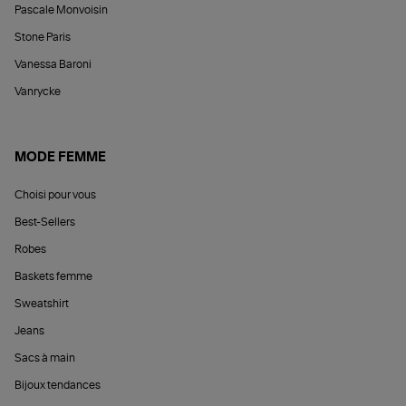
Pascale Monvoisin
Stone Paris
Vanessa Baroni
Vanrycke
MODE FEMME
Choisi pour vous
Best-Sellers
Robes
Baskets femme
Sweatshirt
Jeans
Sacs à main
Bijoux tendances