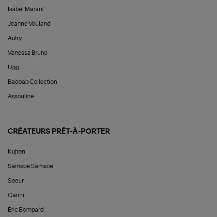
Isabel Marant
Jeanne Vouland
Autry
Vanessa Bruno
Ugg
Baobab Collection
Assouline
CRÉATEURS PRÊT-À-PORTER
Kujten
Samsoe Samsoe
Soeur
Ganni
Éric Bompard