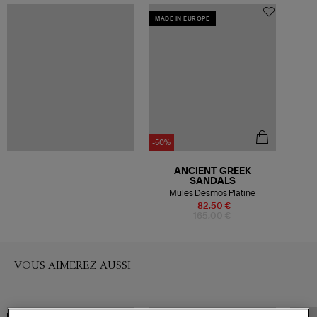
MADE IN EUROPE
-50%
ANCIENT GREEK
SANDALS
Mules Desmos Platine
82,50 €
165,00 €
VOUS AIMEREZ AUSSI