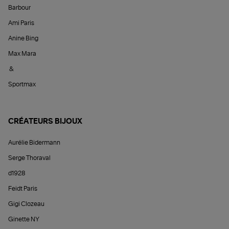
Barbour
Ami Paris
Anine Bing
Max Mara
&
Sportmax
CRÉATEURS BIJOUX
Aurélie Bidermann
Serge Thoraval
d1928
Feidt Paris
Gigi Clozeau
Ginette NY