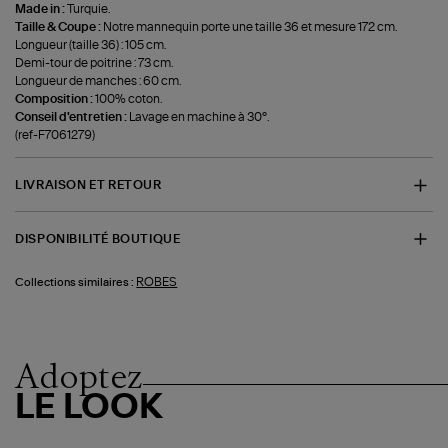
Made in :
Turquie.
Taille & Coupe :
Notre mannequin porte une taille 36 et mesure 172 cm.
Longueur (taille 36) : 105 cm.
Demi-tour de poitrine : 73 cm.
Longueur de manches : 60 cm.
Composition :
100% coton.
Conseil d'entretien :
Lavage en machine à 30°.
(ref-F7061279)
LIVRAISON ET RETOUR
DISPONIBILITÉ BOUTIQUE
ROBES
Collections similaires :
Adoptez
LE LOOK