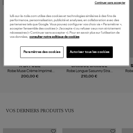
MADE IN FRANCE
Continuer sans accepter
lulli-sur-la-toile.com utilise des cookies et technologies similaires à des fins de
performance, personnalisation, publicité et analyses, en collaboration avec des
partenaires tels que Google. Vous pouvez configurer vos choix via « Paramétrer »,
accepter l’ensemble des cookies (« J’accepte ») ou refuser ceux non strictement
nécessaires (« Continuer sans accepter »). Pour en savoir plus sur l’utilisation de
vos données,
consulter notre politique de cookies
Paramètres des cookies
Autoriser tous les cookies
NOUVELLE COLLECTION
A LA FOLIE
SAMSOE SAMSOE
Robe Muse Crème Imprimé
Robe Longue Sasunny Stray
Robe
Fleurie
Dott
200,00 €
210,00 €
VOS DERNIERS PRODUITS VUS