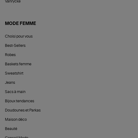
Vanrycke
MODE FEMME
Choisi pour vous
Best-Sellers
Robes
Baskets femme
Sweatshirt
Jeans
Sacs à main
Bijoux tendances
Doudounes et Parkas
Maison déco
Beauté