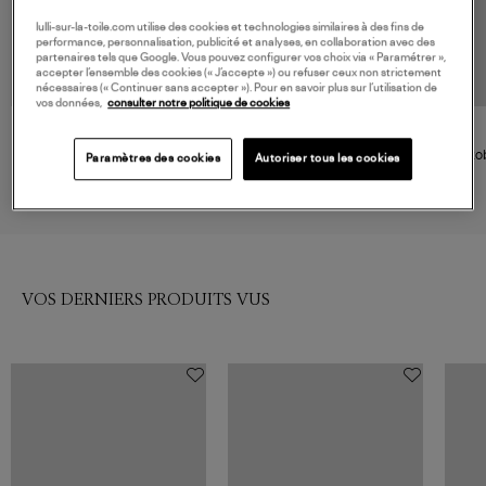
lulli-sur-la-toile.com utilise des cookies et technologies similaires à des fins de
performance, personnalisation, publicité et analyses, en collaboration avec des
partenaires tels que Google. Vous pouvez configurer vos choix via « Paramétrer »,
accepter l’ensemble des cookies (« J’accepte ») ou refuser ceux non strictement
nécessaires (« Continuer sans accepter »). Pour en savoir plus sur l’utilisation de
vos données,
consulter notre politique de cookies
CECILIE BAHNSEN
MISSONI
Robe With Puff Sleeve And
Robe Multicolor Beige Ligh
Rob
Paramètres des cookies
Autoriser tous les cookies
Drawstring Waist Black
900,00 €
1 391,00 €
VOS DERNIERS PRODUITS VUS