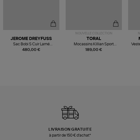
NOUVELLE COLLECTION
N
JEROME DREYFUSS
TORAL
Sac Bobi S Cuir Lamé
Mocassins Killian Sport
Veste
Champagne
Mousse
480,00 €
189,00 €
LIVRAISON GRATUITE
à partir de 150 € d'achat*