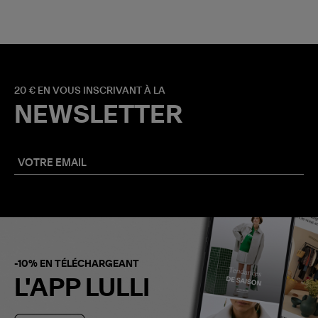
20 € EN VOUS INSCRIVANT À LA
NEWSLETTER
-10% EN TÉLÉCHARGEANT
L'APP LULLI