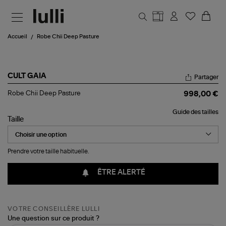
Aller au contenu principal
Accueil
Robe Chii Deep Pasture
CULT GAIA
Partager
Robe
Robe Chii Deep Pasture
998,00 €
Chii
Deep
Guide des tailles
Pasture
Taille
Prendre votre taille habituelle.
ÊTRE ALERTÉ
VOTRE CONSEILLÈRE LULLI
Une question sur ce produit ?