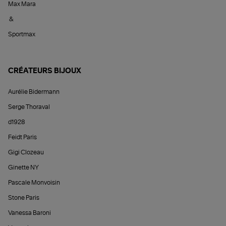
Max Mara
&
Sportmax
CRÉATEURS BIJOUX
Aurélie Bidermann
Serge Thoraval
d1928
Feidt Paris
Gigi Clozeau
Ginette NY
Pascale Monvoisin
Stone Paris
Vanessa Baroni