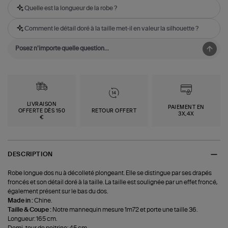
Quelle est la longueur de la robe ?
Comment le détail doré à la taille met-il en valeur la silhouette ?
LIVRAISON
PAIEMENT EN
OFFERTE DÈS 150
RETOUR OFFERT
3X,4X
€
DESCRIPTION
Robe longue dos nu à décolleté plongeant. Elle se distingue par ses drapés
froncés et son détail doré à la taille. La taille est soulignée par un effet froncé,
également présent sur le bas du dos.
Made in :
Chine.
Taille & Coupe :
Notre mannequin mesure 1m72 et porte une taille 36.
Longueur: 165 cm.
Demi-tour de poitrine: 45 cm.