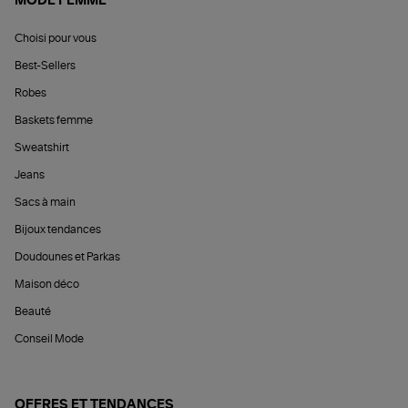
MODE FEMME
Choisi pour vous
Best-Sellers
Robes
Baskets femme
Sweatshirt
Jeans
Sacs à main
Bijoux tendances
Doudounes et Parkas
Maison déco
Beauté
Conseil Mode
OFFRES ET TENDANCES