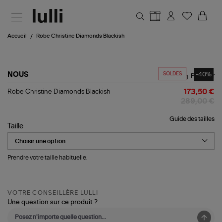
Aller au contenu principal
Accueil
Robe Christine Diamonds Blackish
SOLDES
-40%
NOUS
Partager
Robe
Robe Christine Diamonds Blackish
173,50 €
Christine
289,00 €
Diamonds Blackish
Guide des tailles
Taille
Prendre votre taille habituelle.
VOTRE CONSEILLÈRE LULLI
Une question sur ce produit ?