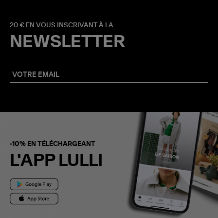
20 € EN VOUS INSCRIVANT À LA
NEWSLETTER
-10% EN TÉLÉCHARGEANT
L'APP LULLI