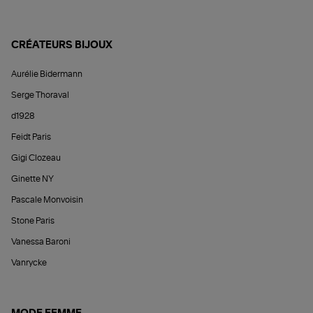
CRÉATEURS BIJOUX
Aurélie Bidermann
Serge Thoraval
d1928
Feidt Paris
Gigi Clozeau
Ginette NY
Pascale Monvoisin
Stone Paris
Vanessa Baroni
Vanrycke