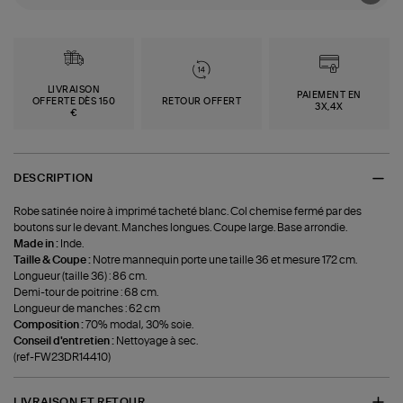
LIVRAISON
PAIEMENT EN
OFFERTE DÈS 150
RETOUR OFFERT
3X,4X
€
DESCRIPTION
Robe satinée noire à imprimé tacheté blanc. Col chemise fermé par des
boutons sur le devant. Manches longues. Coupe large. Base arrondie.
Made in :
Inde.
Taille & Coupe :
Notre mannequin porte une taille 36 et mesure 172 cm.
Longueur (taille 36) : 86 cm.
Demi-tour de poitrine : 68 cm.
Longueur de manches : 62 cm
Composition :
70% modal, 30% soie.
Conseil d'entretien :
Nettoyage à sec.
(ref-FW23DR14410)
LIVRAISON ET RETOUR