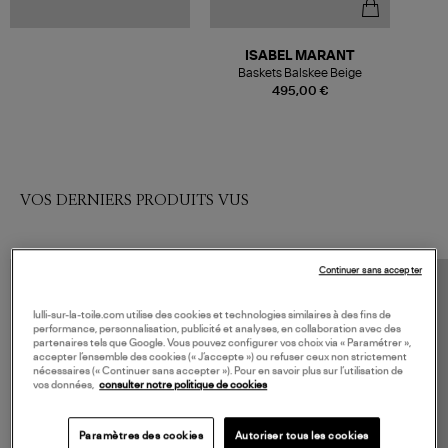
ISABEL MARANT
Baskets Balskee Beige
495,00 €
VOS DERNIERS PRODUITS VUS
Continuer sans accepter
lulli-sur-la-toile.com utilise des cookies et technologies similaires à des fins de
performance, personnalisation, publicité et analyses, en collaboration avec des
partenaires tels que Google. Vous pouvez configurer vos choix via « Paramétrer »,
accepter l’ensemble des cookies (« J’accepte ») ou refuser ceux non strictement
nécessaires (« Continuer sans accepter »). Pour en savoir plus sur l’utilisation de
vos données,
consulter notre politique de cookies
Paramètres des cookies
Autoriser tous les cookies