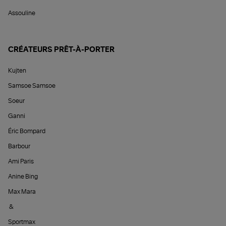
Assouline
CRÉATEURS PRÊT-À-PORTER
Kujten
Samsoe Samsoe
Soeur
Ganni
Éric Bompard
Barbour
Ami Paris
Anine Bing
Max Mara
&
Sportmax