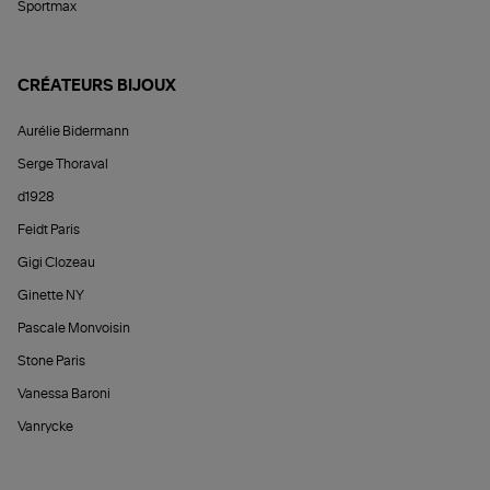
Sportmax
CRÉATEURS BIJOUX
Aurélie Bidermann
Serge Thoraval
d1928
Feidt Paris
Gigi Clozeau
Ginette NY
Pascale Monvoisin
Stone Paris
Vanessa Baroni
Vanrycke