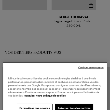
SERGE THORAVAL
Bague Large Edmond Rostand
Un Baiser Argent
280,00 €
VOS DERNIERS PRODUITS VUS
Continuer sans accepter
lulli-sur-la-toile.com utilise des cookies et technologies similaires à des fins de
performance, personnalisation, publicité et analyses, en collaboration avec des
partenaires tels que Google. Vous pouvez configurer vos choix via « Paramétrer »,
accepter l’ensemble des cookies (« J’accepte ») ou refuser ceux non strictement
nécessaires (« Continuer sans accepter »). Pour en savoir plus sur l’utilisation de
vos données,
consulter notre politique de cookies
Paramètres des cookies
Autoriser tous les cookies