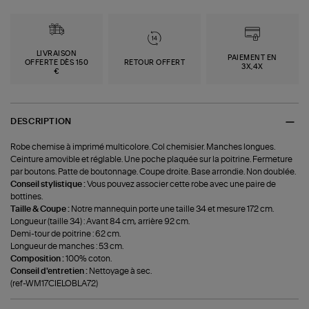
LIVRAISON
PAIEMENT EN
OFFERTE DÈS 150
RETOUR OFFERT
3X,4X
€
DESCRIPTION
Robe chemise à imprimé multicolore. Col chemisier. Manches longues.
Ceinture amovible et réglable. Une poche plaquée sur la poitrine. Fermeture
par boutons. Patte de boutonnage. Coupe droite. Base arrondie. Non doublée.
Conseil stylistique :
Vous pouvez associer cette robe avec une paire de
bottines.
Taille & Coupe :
Notre mannequin porte une taille 34 et mesure 172 cm.
Longueur (taille 34) : Avant 84 cm, arrière 92 cm.
Demi-tour de poitrine : 62 cm.
Longueur de manches : 53 cm.
Composition :
100% coton.
Conseil d'entretien :
Nettoyage à sec.
(ref-WM17CIELOBLA72)