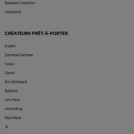
Baobab Collection
Assouline
CRÉATEURS PRÊT-À-PORTER
Kujten
Samsoe Samsoe
Soeur
Ganni
Éric Bompard
Barbour
Ami Paris
Anine Bing
Max Mara
&