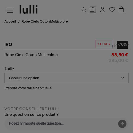
Aller au contenu principal
Accueil
Robe Cielo Coton Multicolore
SOLDES
-70%
IRO
Partager
Robe
Robe Cielo Coton Multicolore
88,50 €
Cielo
295,00 €
Coton
Multicolore
Taille
Prendre votre taille habituelle.
VOTRE CONSEILLÈRE LULLI
Une question sur ce produit ?