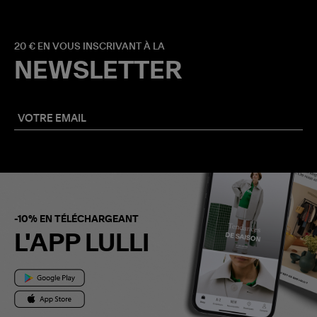
20 € EN VOUS INSCRIVANT À LA
NEWSLETTER
-10% EN TÉLÉCHARGEANT
L'APP LULLI