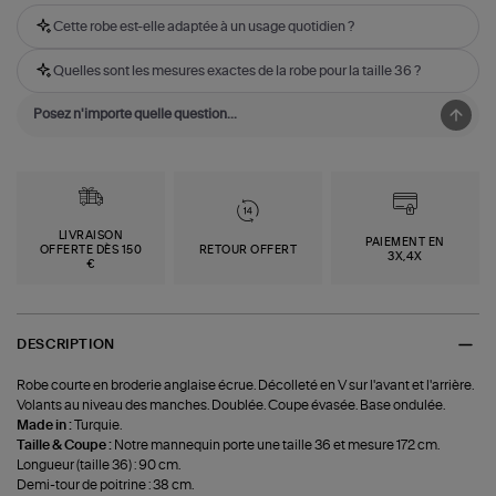
Cette robe est-elle adaptée à un usage quotidien ?
Quelles sont les mesures exactes de la robe pour la taille 36 ?
LIVRAISON
PAIEMENT EN
OFFERTE DÈS 150
RETOUR OFFERT
3X,4X
€
DESCRIPTION
Robe courte en broderie anglaise écrue. Décolleté en V sur l'avant et l'arrière.
Volants au niveau des manches. Doublée. Coupe évasée. Base ondulée.
Made in :
Turquie.
Taille & Coupe :
Notre mannequin porte une taille 36 et mesure 172 cm.
Longueur (taille 36) : 90 cm.
Demi-tour de poitrine : 38 cm.