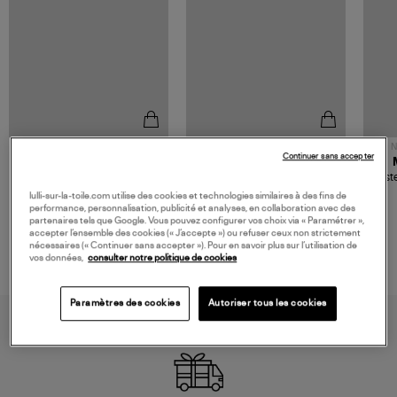
NOUVELLE COLLECTION
N
Continuer sans accepter
JEROME DREYFUSS
TORAL
Sac Bobi S Cuir Lamé
Mocassins Killian Sport
Veste
Champagne
Mousse
480,00 €
189,00 €
lulli-sur-la-toile.com utilise des cookies et technologies similaires à des fins de
performance, personnalisation, publicité et analyses, en collaboration avec des
partenaires tels que Google. Vous pouvez configurer vos choix via « Paramétrer »,
accepter l’ensemble des cookies (« J’accepte ») ou refuser ceux non strictement
nécessaires (« Continuer sans accepter »). Pour en savoir plus sur l’utilisation de
vos données,
consulter notre politique de cookies
Paramètres des cookies
Autoriser tous les cookies