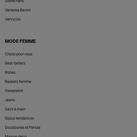
Stone Paris
Vanessa Baroni
Vanrycke
MODE FEMME
Choisi pour vous
Best-Sellers
Robes
Baskets femme
Sweatshirt
Jeans
Sacs à main
Bijoux tendances
Doudounes et Parkas
Maison déco