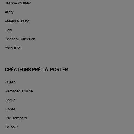
Jeanne Vouland
Autry
Vanessa Bruno
Ugg
Baobab Collection
Assouline
CRÉATEURS PRÊT-À-PORTER
Kujten
Samsoe Samsoe
Soeur
Ganni
Éric Bompard
Barbour