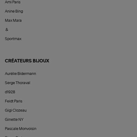
Ami Paris
Anine Bing
Max Mara
&
Sportmax
CRÉATEURS BIJOUX
Aurélie Bidermann
Serge Thoraval
d1928
Feidt Paris
Gigi Clozeau
Ginette NY
Pascale Monvoisin