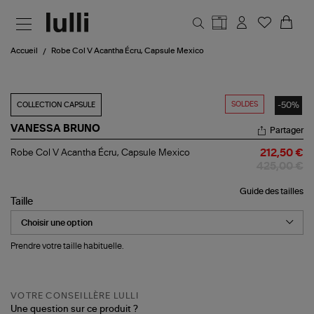
Aller au contenu principal
Accueil
Robe Col V Acantha Écru, Capsule Mexico
SOLDES
-50%
COLLECTION CAPSULE
VANESSA BRUNO
Partager
Robe
Robe Col V Acantha Écru, Capsule Mexico
212,50 €
Col
425,00 €
V
Acantha
Guide des tailles
Écru,
Taille
Capsule
Mexico
Prendre votre taille habituelle.
VOTRE CONSEILLÈRE LULLI
Une question sur ce produit ?