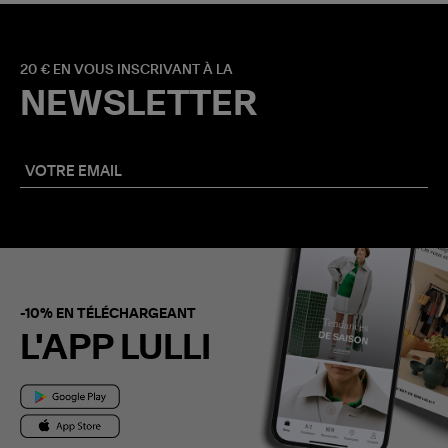
20 € EN VOUS INSCRIVANT À LA
NEWSLETTER
-10% EN TÉLÉCHARGEANT
L'APP LULLI