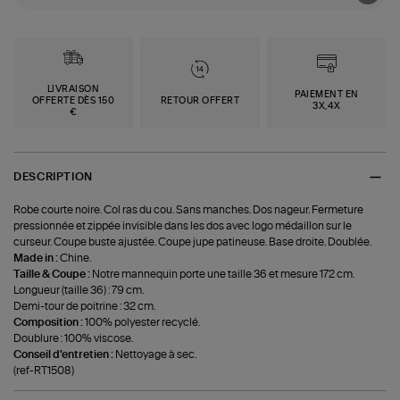
LIVRAISON
PAIEMENT EN
OFFERTE DÈS 150
RETOUR OFFERT
3X,4X
€
DESCRIPTION
Robe courte noire. Col ras du cou. Sans manches. Dos nageur. Fermeture
pressionnée et zippée invisible dans les dos avec logo médaillon sur le
curseur. Coupe buste ajustée. Coupe jupe patineuse. Base droite. Doublée.
Made in :
Chine.
Taille & Coupe :
Notre mannequin porte une taille 36 et mesure 172 cm.
Longueur (taille 36) : 79 cm.
Demi-tour de poitrine : 32 cm.
Composition :
100% polyester recyclé.
Doublure : 100% viscose.
Conseil d'entretien :
Nettoyage à sec.
(ref-RT1508)