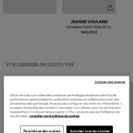
JEANNE VOULAND
Sandales Sublim Nœud Cuir
Suédé Noir
360,00 €
VOS DERNIERS PRODUITS VUS
Continuer sans accepter
lulli-sur-la-toile.com utilise des cookies et technologies similaires à des fins de
performance, personnalisation, publicité et analyses, en collaboration avec des
partenaires tels que Google. Vous pouvez configurer vos choix via « Paramétrer »,
accepter l’ensemble des cookies (« J’accepte ») ou refuser ceux non strictement
nécessaires (« Continuer sans accepter »). Pour en savoir plus sur l’utilisation de
vos données,
consulter notre politique de cookies
Paramètres des cookies
Autoriser tous les cookies