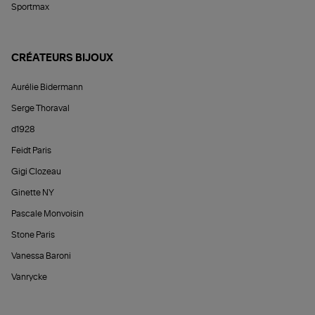
Sportmax
CRÉATEURS BIJOUX
Aurélie Bidermann
Serge Thoraval
d1928
Feidt Paris
Gigi Clozeau
Ginette NY
Pascale Monvoisin
Stone Paris
Vanessa Baroni
Vanrycke