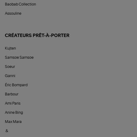
Baobab Collection
Assouline
CRÉATEURS PRÊT-À-PORTER
Kujten
Samsoe Samsoe
Soeur
Ganni
Éric Bompard
Barbour
Ami Paris
Anine Bing
Max Mara
&