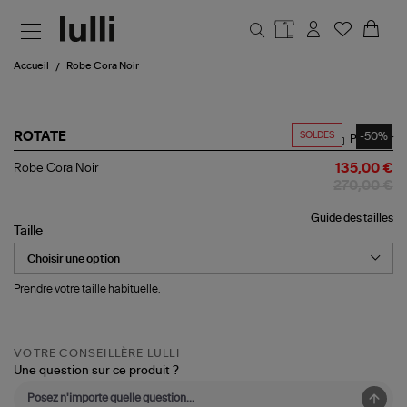
Aller au contenu principal
Accueil
Robe Cora Noir
SOLDES
-50%
ROTATE
Partager
Robe
Robe Cora Noir
135,00 €
Cora
270,00 €
Noir
Guide des tailles
Taille
Prendre votre taille habituelle.
VOTRE CONSEILLÈRE LULLI
Une question sur ce produit ?