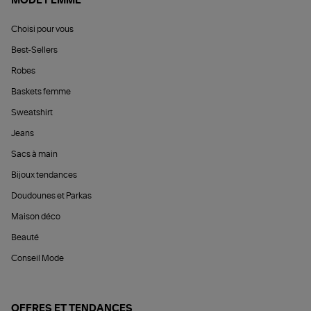
MODE FEMME
Choisi pour vous
Best-Sellers
Robes
Baskets femme
Sweatshirt
Jeans
Sacs à main
Bijoux tendances
Doudounes et Parkas
Maison déco
Beauté
Conseil Mode
OFFRES ET TENDANCES