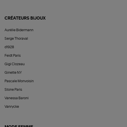
CRÉATEURS BIJOUX
Aurélie Bidermann
Serge Thoraval
d1928
Feidt Paris
Gigi Clozeau
Ginette NY
Pascale Monvoisin
Stone Paris
Vanessa Baroni
Vanrycke