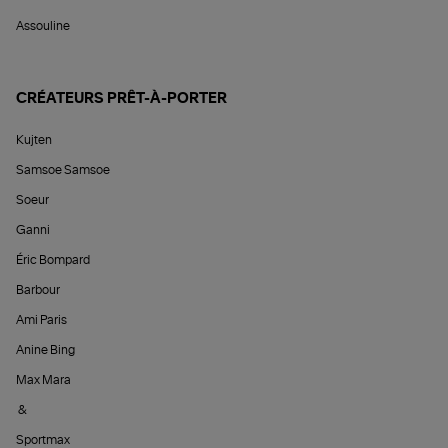
Assouline
CRÉATEURS PRÊT-À-PORTER
Kujten
Samsoe Samsoe
Soeur
Ganni
Éric Bompard
Barbour
Ami Paris
Anine Bing
Max Mara
&
Sportmax