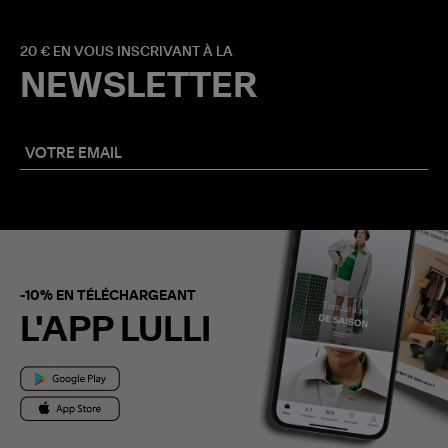
20 € EN VOUS INSCRIVANT À LA
NEWSLETTER
-10% EN TÉLÉCHARGEANT
L'APP LULLI