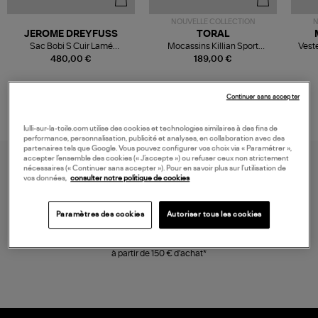
NOUVELLE COLLECTION
N
JEROME DREYFUSS
TORAL
Sac Bobi S Cuir Lamé
Mocassins Killian Sport
Veste
Champagne
Mousse
480,00 €
189,00 €
Continuer sans accepter
lulli-sur-la-toile.com utilise des cookies et technologies similaires à des fins de
performance, personnalisation, publicité et analyses, en collaboration avec des
partenaires tels que Google. Vous pouvez configurer vos choix via « Paramétrer »,
accepter l’ensemble des cookies (« J’accepte ») ou refuser ceux non strictement
nécessaires (« Continuer sans accepter »). Pour en savoir plus sur l’utilisation de
vos données,
consulter notre politique de cookies
Paramètres des cookies
Autoriser tous les cookies
LIVRAISON GRATUITE
à partir de 150 € d'achat*