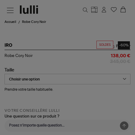
Aller au contenu principal
Accueil
Robe Cory Noir
SOLDES
-60%
IRO
Partager
Robe
Robe Cory Noir
138,00 €
Cory
345,00 €
Noir
Taille
Prendre votre taille habituelle.
VOTRE CONSEILLÈRE LULLI
Une question sur ce produit ?