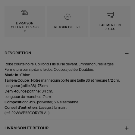
LIVRAISON
PAIEMENT EN
OFFERTE DÈS 150
RETOUR OFFERT
3X,4X
€
DESCRIPTION
Robe courte noire. Col rond. Plis sur le devant. Emmanchures larges.
Fermeture par zip dans le dos. Coupe ajustée. Doublée.
Made in :
Chine.
Taille & Coupe :
Notre mannequin porte une taille 36 et mesure 172 cm.
Longueur (taille 36) : 75 cm.
Demi-tour de poitrine : 34 cm.
Longueur de manches : 7 cm.
Composition :
95% polyester, 5% élasthanne.
Conseil d'entretien :
Lavage à la main.
(ref-22WWP33CORYBLA11)
LIVRAISON ET RETOUR