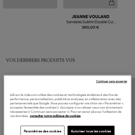
JEANNE VOULAND
Sandales Sublim Double Cuir
Texturé Argenté
360,00 €
VOS DERNIERS PRODUITS VUS
Continuer sans accepter
lulli-sur-la-toile.com utilise des cookies et technologies similaires à des fins de
performance, personnalisation, publicité et analyses, en collaboration avec des
partenaires tels que Google. Vous pouvez configurer vos choix via « Paramétrer »,
accepter l’ensemble des cookies (« J’accepte ») ou refuser ceux non strictement
nécessaires (« Continuer sans accepter »). Pour en savoir plus sur l’utilisation de
vos données,
consulter notre politique de cookies
Paramètres des cookies
Autoriser tous les cookies