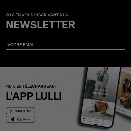
20 € EN VOUS INSCRIVANT À LA
NEWSLETTER
-10% EN TÉLÉCHARGEANT
L'APP LULLI