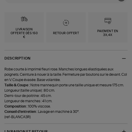
LIVRAISON
PAIEMENT EN
OFFERTE DÈS 150
RETOUR OFFERT
3X,4X
€
DESCRIPTION
Robe courte à imprimé fleuri rose. Manches longues élastiquées aux
poignets. Ceinture à nouer à la taille. Fermeture par boutons sur le devant. Col
en V. Coupe évasée. Base volantée.
Taille & Coupe :
Notre mannequin porte une taille unique et mesure 175 cm.
Longueur (taille unique) : 80 cm.
Demi-tour de poitrine : 45 cm.
Longueur de manches : 41 cm.
Composition :
100% viscose.
Conseil d'entretien :
Lavage en machine à 30°.
(ref-BLANCA3R)
LIVRAISON ET RETOUR