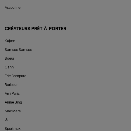
Assouline
CRÉATEURS PRÊT-À-PORTER
Kujten
Samsoe Samsoe
Soeur
Ganni
Éric Bompard
Barbour
Ami Paris
Anine Bing
Max Mara
&
Sportmax