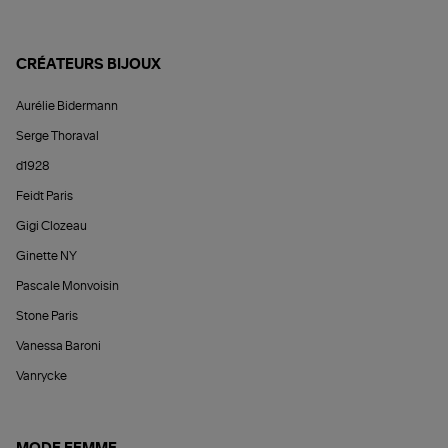
CRÉATEURS BIJOUX
Aurélie Bidermann
Serge Thoraval
d1928
Feidt Paris
Gigi Clozeau
Ginette NY
Pascale Monvoisin
Stone Paris
Vanessa Baroni
Vanrycke