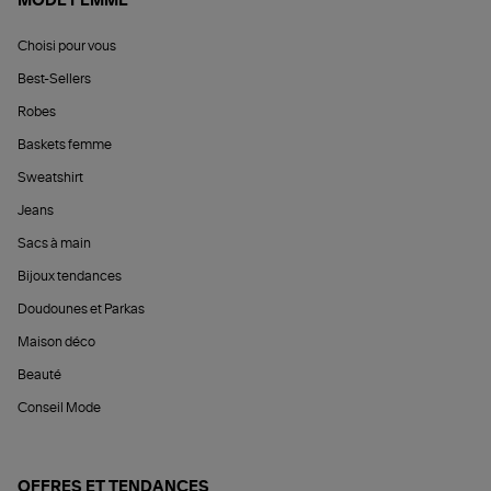
MODE FEMME
Choisi pour vous
Best-Sellers
Robes
Baskets femme
Sweatshirt
Jeans
Sacs à main
Bijoux tendances
Doudounes et Parkas
Maison déco
Beauté
Conseil Mode
OFFRES ET TENDANCES