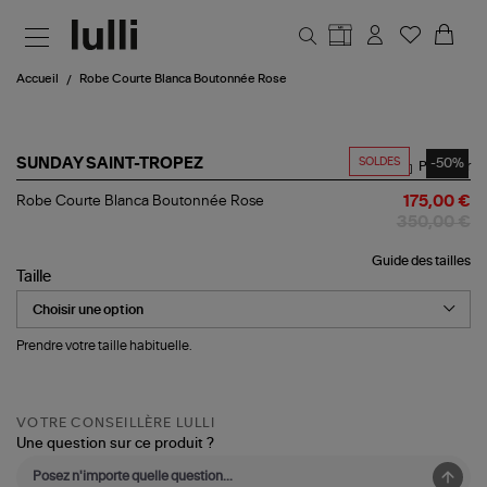
Aller au contenu principal
Accueil
Robe Courte Blanca Boutonnée Rose
SOLDES
-50%
SUNDAY SAINT-TROPEZ
Partager
Robe
Robe Courte Blanca Boutonnée Rose
175,00 €
Courte
350,00 €
Blanca
Boutonnée
Guide des tailles
Rose
Taille
Prendre votre taille habituelle.
VOTRE CONSEILLÈRE LULLI
Une question sur ce produit ?