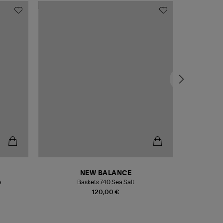
NEW BALANCE
e
Baskets 740 Sea Salt
Veste
120,00 €