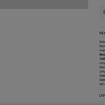
DE
Robe
Manc
Avec
Made
Tail
Long
Demi
Long
Com
Cons
(ref
LI