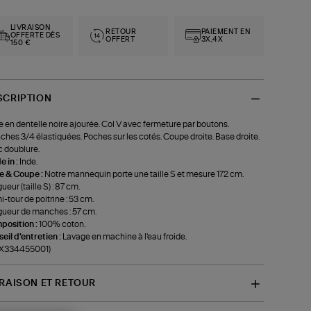
LIVRAISON
RETOUR
PAIEMENT EN
OFFERTE DÈS
OFFERT
3X,4X
150 €
SCRIPTION
 en dentelle noire ajourée. Col V avec fermeture par boutons.
hes 3/4 élastiquées. Poches sur les cotés. Coupe droite. Base droite.
 doublure.
 in :
Inde.
le & Coupe :
Notre mannequin porte une taille S et mesure 172 cm.
ueur (taille S) : 87 cm.
-tour de poitrine : 53 cm.
ueur de manches : 57 cm.
position :
100% coton.
eil d'entretien :
Lavage en machine à l'eau froide.
-X334455001)
VRAISON ET RETOUR