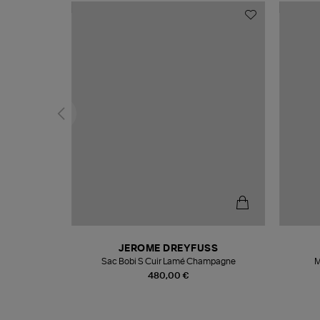
N
JEROME DREYFUSS
te
Sac Bobi S Cuir Lamé Champagne
M
480,00 €