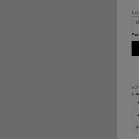
Tail
Pren
VOT
Une