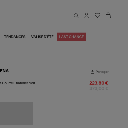
TENDANCES
VALISE D'ÉTÉ
LAST CHANCE
RENA
Partager
be
 Courte Chandler Noir
223,80 €
urte
ndler
373,00 €
r