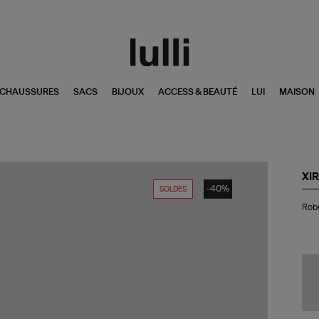
CHAUSSURES
SACS
BIJOUX
ACCESS & BEAUTÉ
LUI
MAISON
XI
-40%
SOLDES
Ro
Robe
Co
Cha
Noi