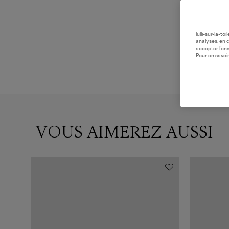
lulli-sur-la-t
analyses, en 
accepter l’en
Pour en savoir
VOUS AIMEREZ AUSSI