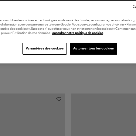
DI
Co
Coll
oile.com utilise des cookies et technologies similaires à des fins de performance, personnalisation, p
collaboration avec des partenaires tels que Google. Vous pouvez configurer vos choix via « Param
semble des cookies (« J’accepte ») ou refuser ceux non strictement nécessaires (« Continuer san
 plus sur l’utilisation de vos données,
consulter notre politique de cookies
Paramètres des cookies
Autoriser tous les cookies