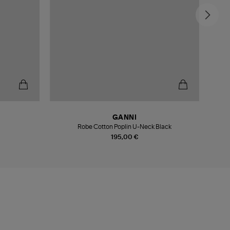
GANNI
Robe Cotton Poplin U-Neck Black
Robe
195,00 €