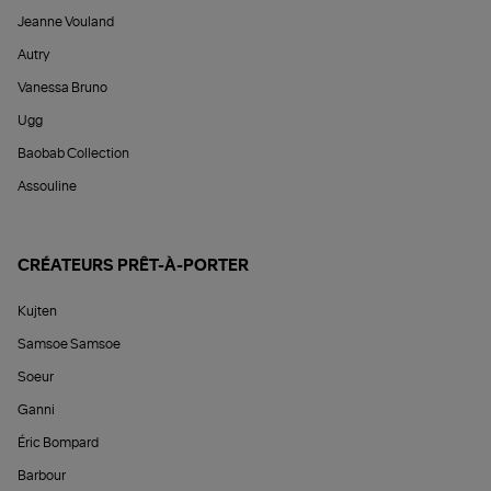
Jeanne Vouland
Autry
Vanessa Bruno
Ugg
Baobab Collection
Assouline
CRÉATEURS PRÊT-À-PORTER
Kujten
Samsoe Samsoe
Soeur
Ganni
Éric Bompard
Barbour