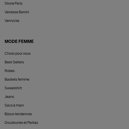
Stone Paris
Vanessa Baroni
Vanrycke
MODE FEMME
Choisi pour vous
Best-Sellers
Robes
Baskets femme
Sweatshirt
Jeans
Sacs à main
Bijoux tendances
Doudounes et Parkas