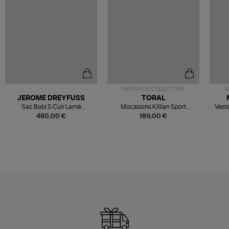
NOUVELLE COLLECTION
N
JEROME DREYFUSS
TORAL
Sac Bobi S Cuir Lamé
Mocassins Killian Sport
Veste
Champagne
Mousse
480,00 €
189,00 €