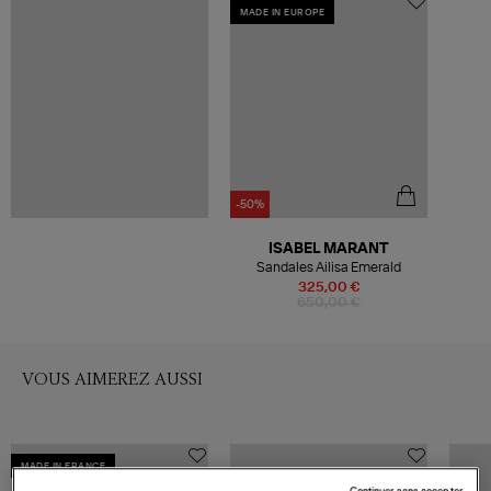
MADE IN EUROPE
-50%
ISABEL MARANT
Sandales Ailisa Emerald
325,00 €
650,00 €
VOUS AIMEREZ AUSSI
MADE IN FRANCE