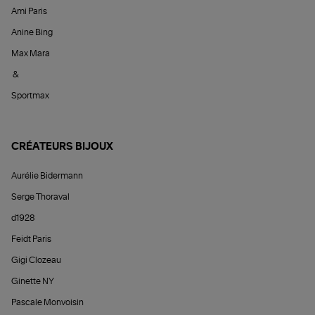
Ami Paris
Anine Bing
Max Mara
&
Sportmax
CRÉATEURS BIJOUX
Aurélie Bidermann
Serge Thoraval
d1928
Feidt Paris
Gigi Clozeau
Ginette NY
Pascale Monvoisin