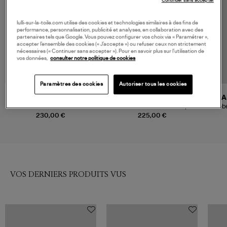
Continuer sans accepter
lulli-sur-la-toile.com utilise des cookies et technologies similaires à des fins de
performance, personnalisation, publicité et analyses, en collaboration avec des
partenaires tels que Google. Vous pouvez configurer vos choix via « Paramétrer »,
accepter l’ensemble des cookies (« J’accepte ») ou refuser ceux non strictement
nécessaires (« Continuer sans accepter »). Pour en savoir plus sur l’utilisation de
vos données,
consulter notre politique de cookies
Paramètres des cookies
Autoriser tous les cookies
A LA FOLIE
GANNI
MA
Robe Calla Noir
Robe Stretch Cotton Strap
Robe
Frills Black
230,00 €
225,00 €
VOS DERNIERS PRODUITS VUS