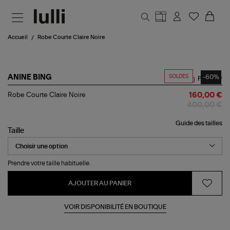
Aller au contenu principal
Accueil
Robe Courte Claire Noire
SOLDES
-60%
ANINE BING
Partager
Robe
Robe Courte Claire Noire
160,00 €
Courte
400,00 €
Claire
Noire
Guide des tailles
Taille
Prendre votre taille habituelle.
AJOUTER AU PANIER
VOIR DISPONIBILITÉ EN BOUTIQUE