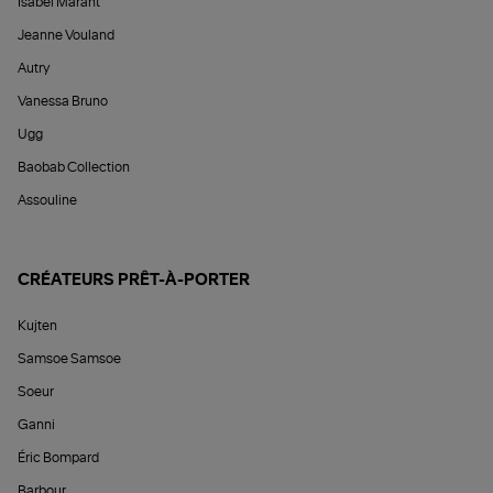
Isabel Marant
Jeanne Vouland
Autry
Vanessa Bruno
Ugg
Baobab Collection
Assouline
CRÉATEURS PRÊT-À-PORTER
Kujten
Samsoe Samsoe
Soeur
Ganni
Éric Bompard
Barbour