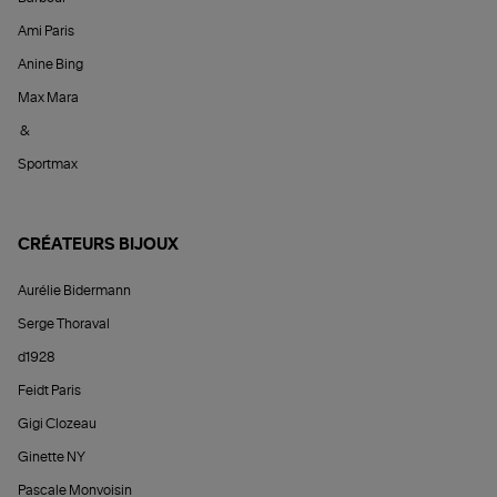
Ami Paris
Anine Bing
Max Mara
&
Sportmax
CRÉATEURS BIJOUX
Aurélie Bidermann
Serge Thoraval
d1928
Feidt Paris
Gigi Clozeau
Ginette NY
Pascale Monvoisin