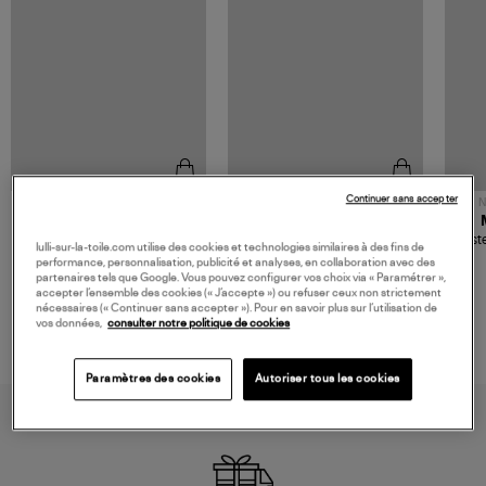
Continuer sans accepter
NOUVELLE COLLECTION
N
JEROME DREYFUSS
TORAL
Sac Bobi S Cuir Lamé
Mocassins Killian Sport
Veste
lulli-sur-la-toile.com utilise des cookies et technologies similaires à des fins de
Champagne
Mousse
480,00 €
189,00 €
performance, personnalisation, publicité et analyses, en collaboration avec des
partenaires tels que Google. Vous pouvez configurer vos choix via « Paramétrer »,
accepter l’ensemble des cookies (« J’accepte ») ou refuser ceux non strictement
nécessaires (« Continuer sans accepter »). Pour en savoir plus sur l’utilisation de
vos données,
consulter notre politique de cookies
Paramètres des cookies
Autoriser tous les cookies