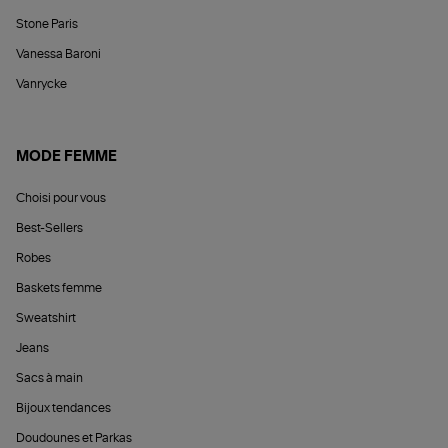
Stone Paris
Vanessa Baroni
Vanrycke
MODE FEMME
Choisi pour vous
Best-Sellers
Robes
Baskets femme
Sweatshirt
Jeans
Sacs à main
Bijoux tendances
Doudounes et Parkas