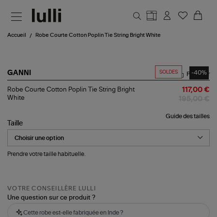
Aller au contenu principal
Accueil
Robe Courte Cotton Poplin Tie String Bright White
SOLDES
-40%
GANNI
Partager
Robe
Robe Courte Cotton Poplin Tie String Bright
117,00 €
Courte
White
195,00 €
Cotton
Poplin
Guide des tailles
Tie
Taille
String
Bright
White
Prendre votre taille habituelle.
VOTRE CONSEILLÈRE LULLI
Une question sur ce produit ?
Cette robe est-elle fabriquée en Inde ?