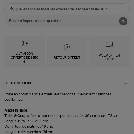
Quelles sont les mesures exactes de la robe en taille 36 ?
LIVRAISON
PAIEMENT EN
OFFERTE DÈS 150
RETOUR OFFERT
3X,4X
€
DESCRIPTION
Robe en coton blanc. Fermeture à cordons sur le devant. Manches
bouffantes.
Made in :
Inde.
Taille & Coupe :
Notre mannequin porte une taille 36 et mesure 172 cm.
Longueur (taille 36) : 90 cm.
Demi-tour de poitrine : 49 cm.
Longueur de manches : 34 cm.