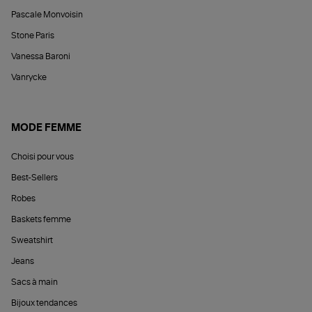
Pascale Monvoisin
Stone Paris
Vanessa Baroni
Vanrycke
MODE FEMME
Choisi pour vous
Best-Sellers
Robes
Baskets femme
Sweatshirt
Jeans
Sacs à main
Bijoux tendances