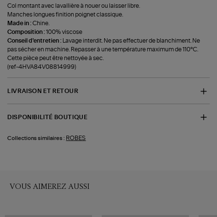
Col montant avec lavallière à nouer ou laisser libre.
Manches longues finition poignet classique.
Made in :
Chine.
Composition :
100% viscose
Conseil d'entretien :
Lavage interdit. Ne pas effectuer de blanchiment. Ne
pas sécher en machine. Repasser à une température maximum de 110°C.
Cette pièce peut être nettoyée à sec.
(ref-4HVA84V08814999)
LIVRAISON ET RETOUR
DISPONIBILITÉ BOUTIQUE
ROBES
Collections similaires :
VOUS AIMEREZ AUSSI