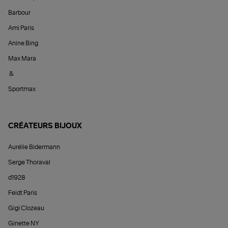
Barbour
Ami Paris
Anine Bing
Max Mara
&
Sportmax
CRÉATEURS BIJOUX
Aurélie Bidermann
Serge Thoraval
d1928
Feidt Paris
Gigi Clozeau
Ginette NY