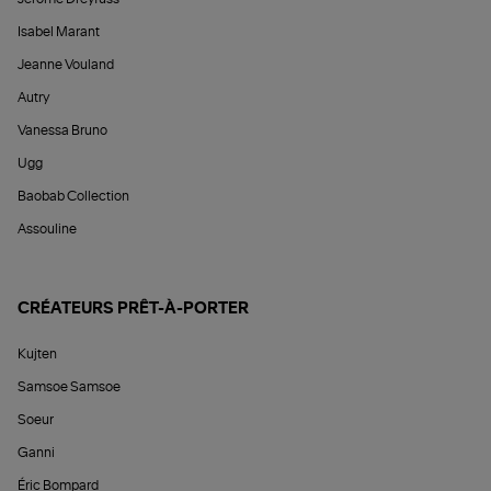
Isabel Marant
Jeanne Vouland
Autry
Vanessa Bruno
Ugg
Baobab Collection
Assouline
CRÉATEURS PRÊT-À-PORTER
Kujten
Samsoe Samsoe
Soeur
Ganni
Éric Bompard