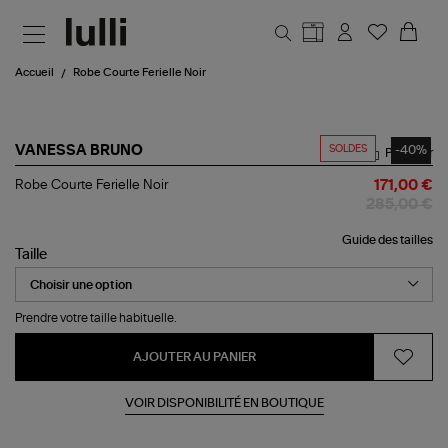
Aller au contenu principal
Accueil
Robe Courte Ferielle Noir
SOLDES
-40%
VANESSA BRUNO
Partager
Robe
Robe Courte Ferielle Noir
171,00 €
Courte
285,00 €
Ferielle
Noir
Guide des tailles
Taille
Prendre votre taille habituelle.
AJOUTER AU PANIER
VOIR DISPONIBILITÉ EN BOUTIQUE