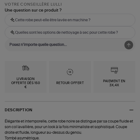
VOTRE CONSEILLÈRE LULLI
Une question sur ce produit ?
Cette robe peut-elle être lavée en machine ?
Quelles sont les options de nettoyage à sec pour cette robe ?
LIVRAISON
PAIEMENT EN
OFFERTE DÈS 150
RETOUR OFFERT
3X,4X
€
DESCRIPTION
Élégante et intemporelle, cette robe noire se distingue par sa coupe fluide et
son col lavallière, pour un look à la fois minimaliste et sophistiqué. Coupe
droite et fluide, longueur au-dessus du genou.
Tombé asymétrique.