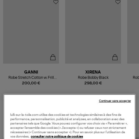
GANNI
XIRENA
Robe Stretch Cotton w. Frill
Robe Bobby Black
Rob
Noir
200,00 €
298,00 €
Continuer sans accepter
lulli-sur-la-toile.com utilise des cookies et technologies similaires à des fins de
VOS DERNIERS PRODUITS VUS
performance, personnalisation, publicité et analyses, en collaboration avec des
partenaires tels que Google. Vous pouvez configurer vos choix via « Paramétrer »,
accepter l’ensemble des cookies (« J’accepte ») ou refuser ceux non strictement
nécessaires (« Continuer sans accepter »). Pour en savoir plus sur l’utilisation de
vos données,
consulter notre politique de cookies