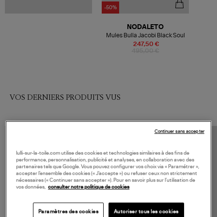
-50%
NODALETO
Mules Bulla Jacobi Black Soul
247,50 €
495,00 €
VOS DERNIERS PRODUITS VUS
Continuer sans accepter
lulli-sur-la-toile.com utilise des cookies et technologies similaires à des fins de
performance, personnalisation, publicité et analyses, en collaboration avec des
partenaires tels que Google. Vous pouvez configurer vos choix via « Paramétrer »,
accepter l’ensemble des cookies (« J’accepte ») ou refuser ceux non strictement
nécessaires (« Continuer sans accepter »). Pour en savoir plus sur l’utilisation de
vos données,
consulter notre politique de cookies
Paramètres des cookies
Autoriser tous les cookies