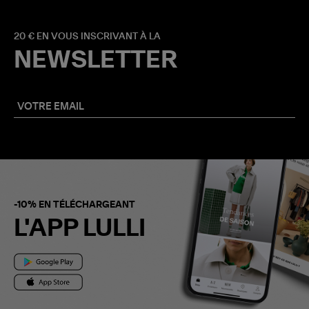
20 € EN VOUS INSCRIVANT À LA
NEWSLETTER
-10% EN TÉLÉCHARGEANT
L'APP LULLI