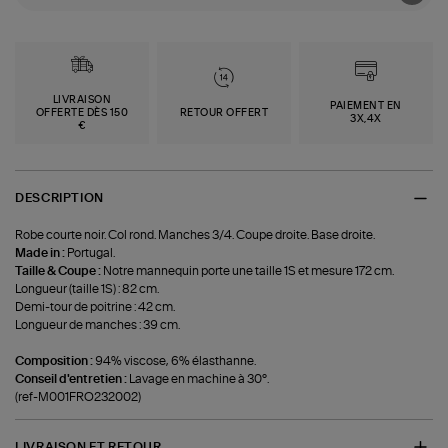
LIVRAISON
PAIEMENT EN
OFFERTE DÈS 150
RETOUR OFFERT
3X,4X
€
DESCRIPTION
Robe courte noir. Col rond. Manches 3/4. Coupe droite. Base droite.
Made in :
Portugal.
Taille & Coupe :
Notre mannequin porte une taille 1S et mesure 172 cm.
Longueur (taille 1S) : 82 cm.
Demi-tour de poitrine : 42 cm.
Longueur de manches : 39 cm.
Composition :
94% viscose, 6% élasthanne.
Conseil d'entretien :
Lavage en machine à 30°.
(ref-M001FRO232002)
LIVRAISON ET RETOUR