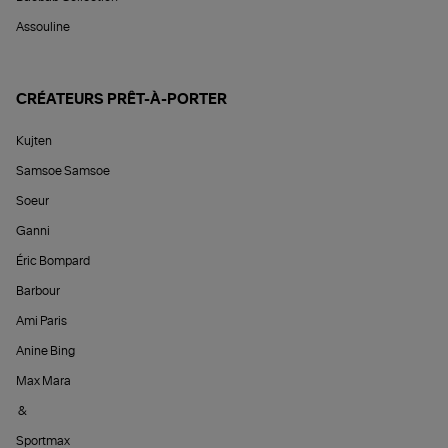
Assouline
CRÉATEURS PRÊT-À-PORTER
Kujten
Samsoe Samsoe
Soeur
Ganni
Éric Bompard
Barbour
Ami Paris
Anine Bing
Max Mara
&
Sportmax