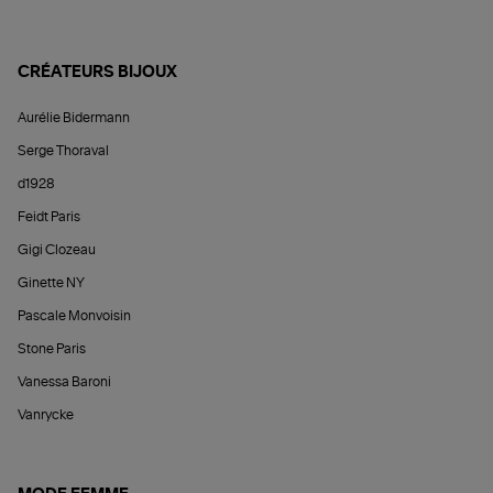
CRÉATEURS BIJOUX
Aurélie Bidermann
Serge Thoraval
d1928
Feidt Paris
Gigi Clozeau
Ginette NY
Pascale Monvoisin
Stone Paris
Vanessa Baroni
Vanrycke