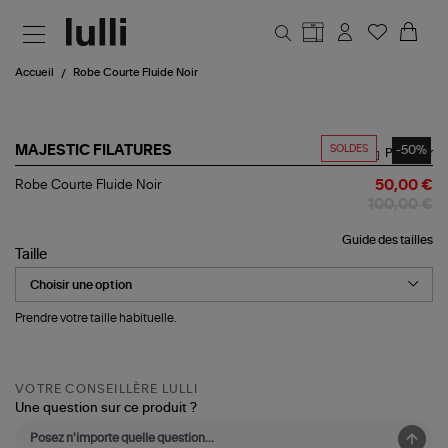
Aller au contenu principal
Accueil
Robe Courte Fluide Noir
SOLDES
-50%
MAJESTIC FILATURES
Partager
Robe
Robe Courte Fluide Noir
50,00 €
Courte
100,00 €
Fluide
Noir
Guide des tailles
Taille
Prendre votre taille habituelle.
VOTRE CONSEILLÈRE LULLI
Une question sur ce produit ?