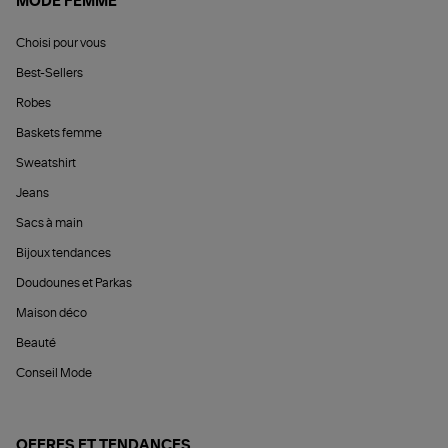
MODE FEMME
Choisi pour vous
Best-Sellers
Robes
Baskets femme
Sweatshirt
Jeans
Sacs à main
Bijoux tendances
Doudounes et Parkas
Maison déco
Beauté
Conseil Mode
OFFRES ET TENDANCES