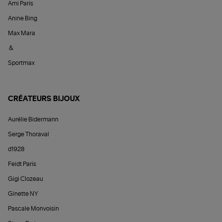
Ami Paris
Anine Bing
Max Mara
&
Sportmax
CRÉATEURS BIJOUX
Aurélie Bidermann
Serge Thoraval
d1928
Feidt Paris
Gigi Clozeau
Ginette NY
Pascale Monvoisin