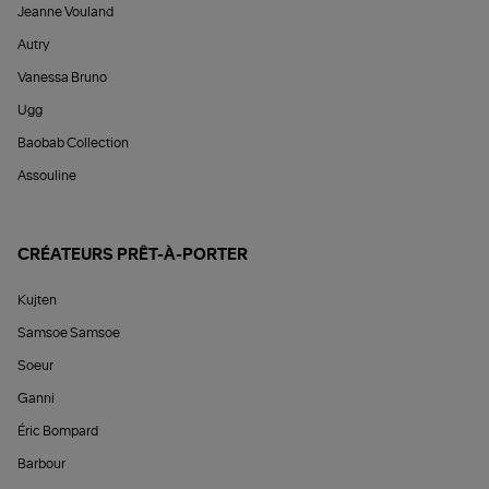
Jeanne Vouland
Autry
Vanessa Bruno
Ugg
Baobab Collection
Assouline
CRÉATEURS PRÊT-À-PORTER
Kujten
Samsoe Samsoe
Soeur
Ganni
Éric Bompard
Barbour