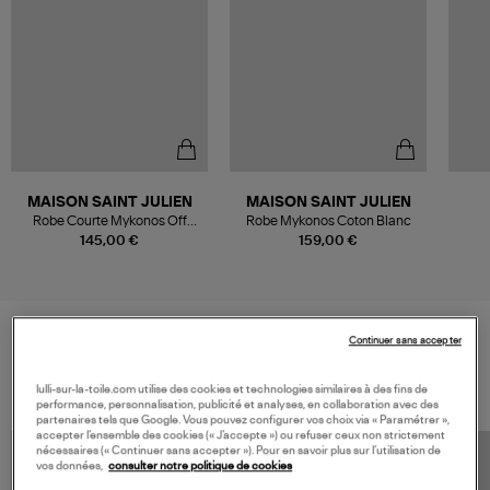
MAISON SAINT JULIEN
MAISON SAINT JULIEN
Robe Courte Mykonos Off
Robe Mykonos Coton Blanc
White
145,00 €
159,00 €
Continuer sans accepter
VOS DERNIERS PRODUITS VUS
lulli-sur-la-toile.com utilise des cookies et technologies similaires à des fins de
performance, personnalisation, publicité et analyses, en collaboration avec des
partenaires tels que Google. Vous pouvez configurer vos choix via « Paramétrer »,
accepter l’ensemble des cookies (« J’accepte ») ou refuser ceux non strictement
nécessaires (« Continuer sans accepter »). Pour en savoir plus sur l’utilisation de
vos données,
consulter notre politique de cookies