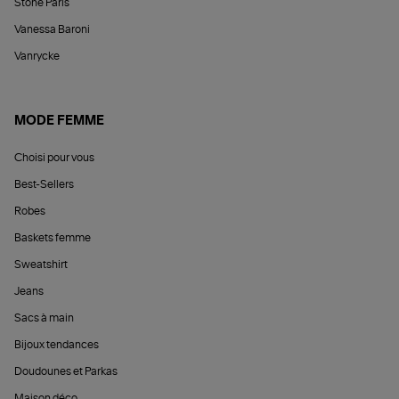
Stone Paris
Vanessa Baroni
Vanrycke
MODE FEMME
Choisi pour vous
Best-Sellers
Robes
Baskets femme
Sweatshirt
Jeans
Sacs à main
Bijoux tendances
Doudounes et Parkas
Maison déco