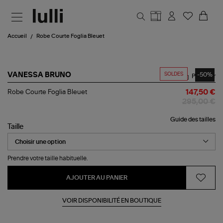
Aller au contenu principal
Accueil
Robe Courte Foglia Bleuet
SOLDES
-50%
VANESSA BRUNO
Partager
Robe
Robe Courte Foglia Bleuet
147,50 €
Courte
295,00 €
Foglia
Bleuet
Guide des tailles
Taille
Prendre votre taille habituelle.
AJOUTER AU PANIER
VOIR DISPONIBILITÉ EN BOUTIQUE