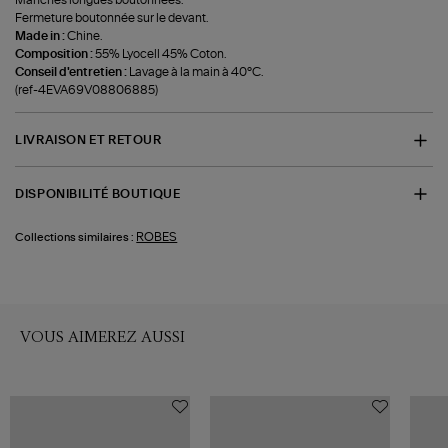
Manches longues boutonnées.
Fermeture boutonnée sur le devant.
Made in :
Chine.
Composition :
55% Lyocell 45% Coton.
Conseil d'entretien :
Lavage à la main à 40°C.
(ref-4EVA69V08806885)
LIVRAISON ET RETOUR
DISPONIBILITÉ BOUTIQUE
ROBES
Collections similaires :
VOUS AIMEREZ AUSSI