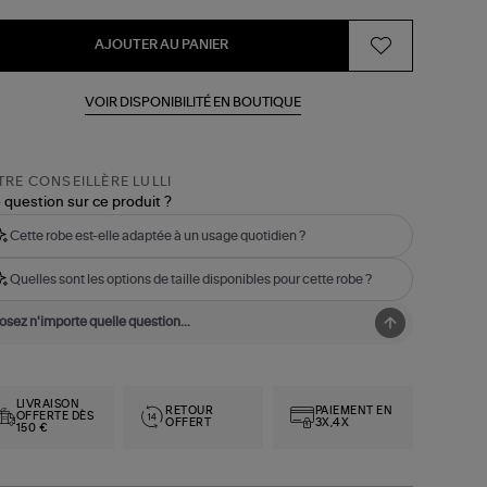
AJOUTER AU PANIER
VOIR DISPONIBILITÉ EN BOUTIQUE
RE CONSEILLÈRE LULLI
 question sur ce produit ?
Cette robe est-elle adaptée à un usage quotidien ?
Quelles sont les options de taille disponibles pour cette robe ?
LIVRAISON
RETOUR
PAIEMENT EN
OFFERTE DÈS
OFFERT
3X,4X
150 €