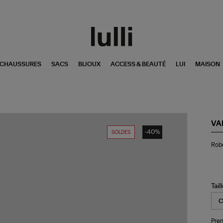
CHAUSSURES
SACS
BIJOUX
ACCESS & BEAUTÉ
LUI
MAISON
VA
-40%
SOLDES
Ro
Robe
Co
Glo
Ter
Tail
Pren