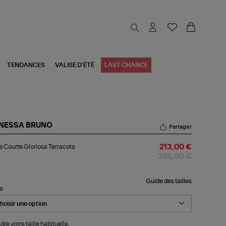
TENDANCES
VALISE D'ÉTÉ
LAST CHANCE
NESSA BRUNO
Partager
be
 Courte Gloriosa Terracota
213,00 €
urte
riosa
355,00 €
racota
Guide des tailles
le
dre votre taille habituelle.