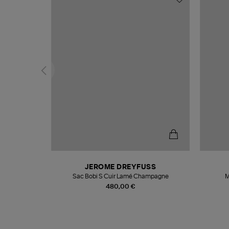
N
JEROME DREYFUSS
te
Sac Bobi S Cuir Lamé Champagne
M
480,00 €