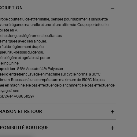
SCRIPTION
robe courte fluide et féminine, pensée pour sublimer la silhouette
 une élégance naturelle et une allure affirmée. Coupe portefeuille.
lleté en V.
hes longues légèrement bouffantes.
le marquée avec lien à nouer.
 fluide légèrement drapée.
ueur au-dessus du genou.
ère légère et agréable à porter.
 in :
Chine.
position :
86% Acetate 14% Polyester.
eil d'entretien :
Lavage en machine sur cycle normal à 30°C
mum. Repasser à une température maximum de 150°C. Ne pas
er en machine. Ne pas effectuer de blanchiment. Ne pas effectuer de
oyage à sec.
f-6EVA44V08851129)
VRAISON ET RETOUR
SPONIBILITÉ BOUTIQUE