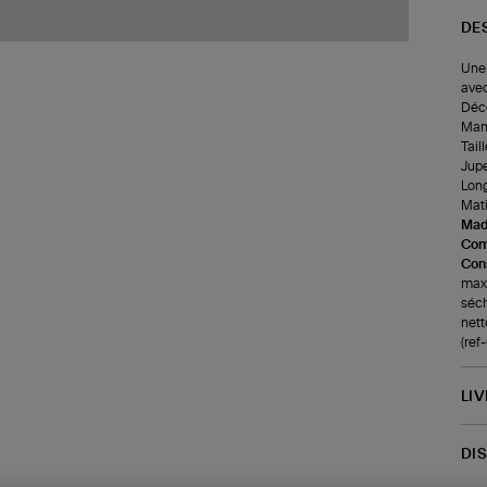
DE
Une 
avec
Déco
Manc
Tail
Jupe
Long
Mati
Made
Com
Cons
maxi
séch
nett
(re
LI
DI