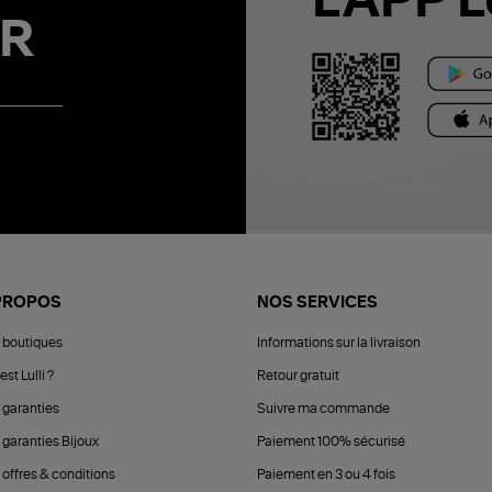
L'APP L
R
PROPOS
NOS SERVICES
 boutiques
Informations sur la livraison
est Lulli ?
Retour gratuit
 garanties
Suivre ma commande
 garanties Bijoux
Paiement 100% sécurisé
 offres & conditions
Paiement en 3 ou 4 fois