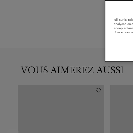
lulli-sur-la-t
analyses, en 
accepter l’en
Pour en savoir
VOUS AIMEREZ AUSSI