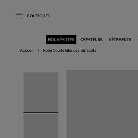
Aller au contenu principal
BOUTIQUES
NOUVEAUTÉS
CRÉATEURS
VÊTEMENTS
Accueil
Robe Courte Gloriosa Terracota