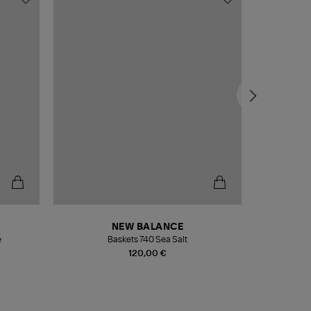
NEW BALANCE
e
Baskets 740 Sea Salt
Veste
120,00 €