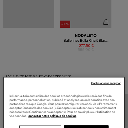
-50%
NODALETO
Ballerines Bulla Rina 5 Black
Velvet
277,50 €
555,00 €
VOS DERNIERS PRODUITS VUS
Continuer sans accepter
lulli-sur-la-toile.com utilise des cookies et technologies similaires à des fins de
performance, personnalisation, publicité et analyses, en collaboration avec des
partenaires tels que Google. Vous pouvez configurer vos choix via « Paramétrer »,
accepter l’ensemble des cookies (« J’accepte ») ou refuser ceux non strictement
nécessaires (« Continuer sans accepter »). Pour en savoir plus sur l’utilisation de
vos données,
consulter notre politique de cookies