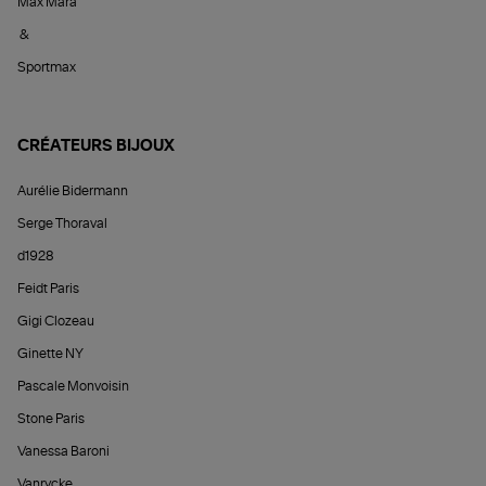
Max Mara
&
Sportmax
CRÉATEURS BIJOUX
Aurélie Bidermann
Serge Thoraval
d1928
Feidt Paris
Gigi Clozeau
Ginette NY
Pascale Monvoisin
Stone Paris
Vanessa Baroni
Vanrycke