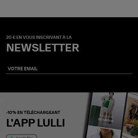
20 € EN VOUS INSCRIVANT À LA
NEWSLETTER
-10% EN TÉLÉCHARGEANT
L'APP LULLI