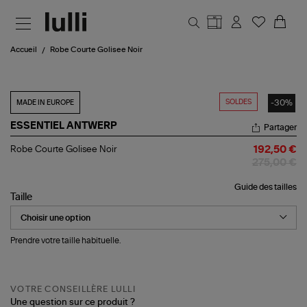
Aller au contenu principal
Accueil
Robe Courte Golisee Noir
SOLDES
-30%
MADE IN EUROPE
ESSENTIEL ANTWERP
Partager
Robe
Robe Courte Golisee Noir
192,50 €
Courte
275,00 €
Golisee
Noir
Guide des tailles
Taille
Prendre votre taille habituelle.
VOTRE CONSEILLÈRE LULLI
Une question sur ce produit ?