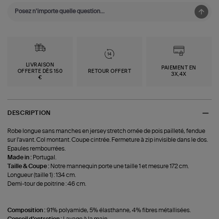
LIVRAISON
PAIEMENT EN
OFFERTE DÈS 150
RETOUR OFFERT
3X,4X
€
DESCRIPTION
Robe longue sans manches en jersey stretch ornée de pois pailleté, fendue
sur l'avant. Col montant. Coupe cintrée. Fermeture à zip invisible dans le dos.
Epaules rembourrées.
Made in :
Portugal.
Taille & Coupe :
Notre mannequin porte une taille 1 et mesure 172 cm.
Longueur (taille 1) : 134 cm.
Demi-tour de poitrine : 46 cm.
Composition :
91% polyamide, 5% élasthanne, 4% fibres métallisées.
Conseil d'entretien :
Lavage à la main.