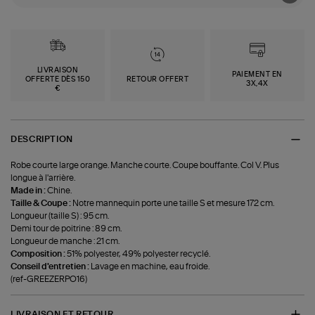
LIVRAISON
PAIEMENT EN
OFFERTE DÈS 150
RETOUR OFFERT
3X,4X
€
DESCRIPTION
Robe courte large orange. Manche courte. Coupe bouffante. Col V. Plus
longue à l'arrière.
Made in :
Chine.
Taille & Coupe :
Notre mannequin porte une taille S et mesure 172 cm.
Longueur (taille S) : 95 cm.
Demi tour de poitrine : 89 cm.
Longueur de manche : 21 cm.
Composition :
51% polyester, 49% polyester recyclé.
Conseil d'entretien :
Lavage en machine, eau froide.
(ref-GREEZERPO16)
LIVRAISON ET RETOUR