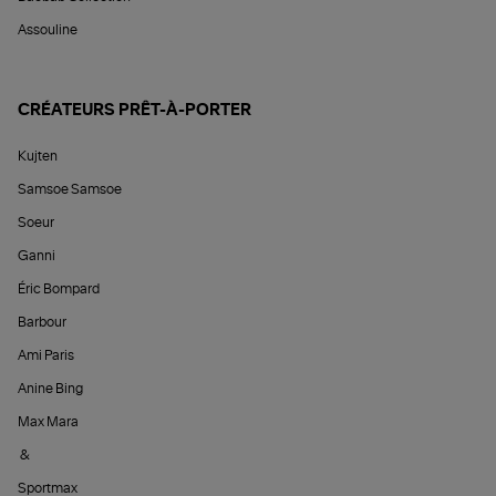
Assouline
CRÉATEURS PRÊT-À-PORTER
Kujten
Samsoe Samsoe
Soeur
Ganni
Éric Bompard
Barbour
Ami Paris
Anine Bing
Max Mara
&
Sportmax