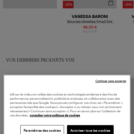
-30%
-30%
VANESSA BARONI
Boucles d'oreilles Small Dot
Gold
48,30 €
69,00 €
VOS DERNIERS PRODUITS VUS
Continuer sans accepter
lulli-sur-la-toile.com utilise des cookies et technologies similaires à des fins de
performance, personnalisation, publicité et analyses, en collaboration avec des
partenaires tels que Google. Vous pouvez configurer vos choix via « Paramétrer »,
accepter l’ensemble des cookies (« J’accepte ») ou refuser ceux non strictement
nécessaires (« Continuer sans accepter »). Pour en savoir plus sur l’utilisation de
vos données,
consulter notre politique de cookies
Paramètres des cookies
Autoriser tous les cookies