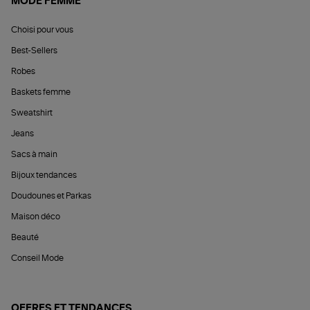
MODE FEMME
Choisi pour vous
Best-Sellers
Robes
Baskets femme
Sweatshirt
Jeans
Sacs à main
Bijoux tendances
Doudounes et Parkas
Maison déco
Beauté
Conseil Mode
OFFRES ET TENDANCES