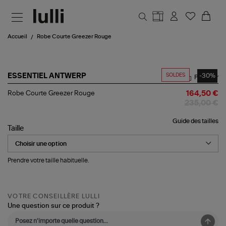
Aller au contenu principal
Accueil
Robe Courte Greezer Rouge
SOLDES
-30%
ESSENTIEL ANTWERP
Partager
Robe
Robe Courte Greezer Rouge
164,50 €
Courte
235,00 €
Greezer
Rouge
Guide des tailles
Taille
Prendre votre taille habituelle.
VOTRE CONSEILLÈRE LULLI
Une question sur ce produit ?