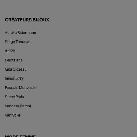
CRÉATEURS BIJOUX
Aurélie Bidermann
Serge Thoraval
d1928
Feidt Paris
Gigi Clozeau
Ginette NY
Pascale Monvoisin
Stone Paris
Vanessa Baroni
Vanrycke