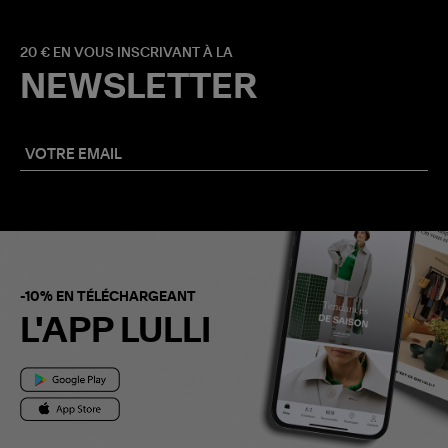
20 € EN VOUS INSCRIVANT À LA
NEWSLETTER
-10% EN TÉLÉCHARGEANT
L'APP LULLI