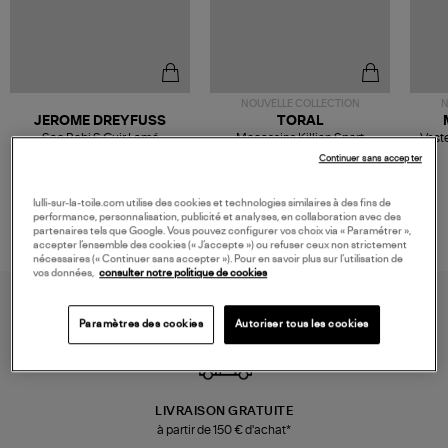
NOUVELLE COLLECTION
N
JEROME DREYFUSS
TORAL
Sac Bobi S Cuir Lamé
Mocassins Killian Sport
Veste
Champagne
Mousse
480,00 €
189,00 €
Continuer sans accepter
lulli-sur-la-toile.com utilise des cookies et technologies similaires à des fins de
performance, personnalisation, publicité et analyses, en collaboration avec des
partenaires tels que Google. Vous pouvez configurer vos choix via « Paramétrer »,
accepter l’ensemble des cookies (« J’accepte ») ou refuser ceux non strictement
nécessaires (« Continuer sans accepter »). Pour en savoir plus sur l’utilisation de
vos données,
consulter notre politique de cookies
Paramètres des cookies
Autoriser tous les cookies
LIVRAISON GRATUITE
à partir de 150 € d'achat*