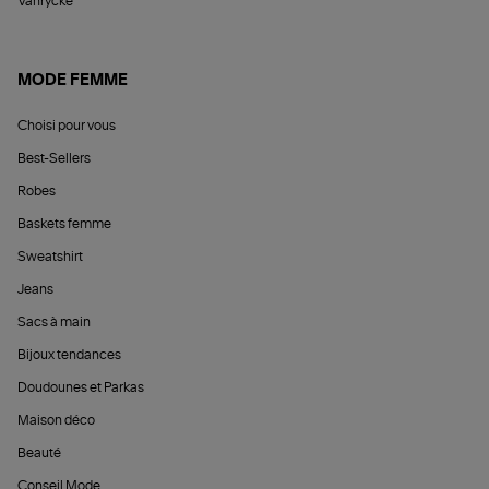
Vanrycke
MODE FEMME
Choisi pour vous
Best-Sellers
Robes
Baskets femme
Sweatshirt
Jeans
Sacs à main
Bijoux tendances
Doudounes et Parkas
Maison déco
Beauté
Conseil Mode