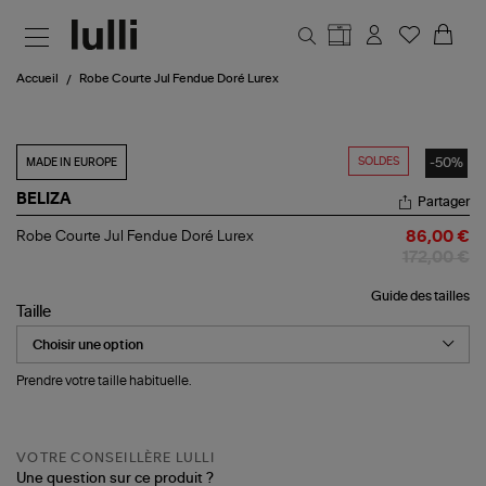
Aller au contenu principal
Accueil
Robe Courte Jul Fendue Doré Lurex
SOLDES
-50%
MADE IN EUROPE
BELIZA
Partager
Robe
Robe Courte Jul Fendue Doré Lurex
86,00 €
Courte
172,00 €
Jul
Fendue
Guide des tailles
Doré
Taille
Lurex
Prendre votre taille habituelle.
VOTRE CONSEILLÈRE LULLI
Une question sur ce produit ?