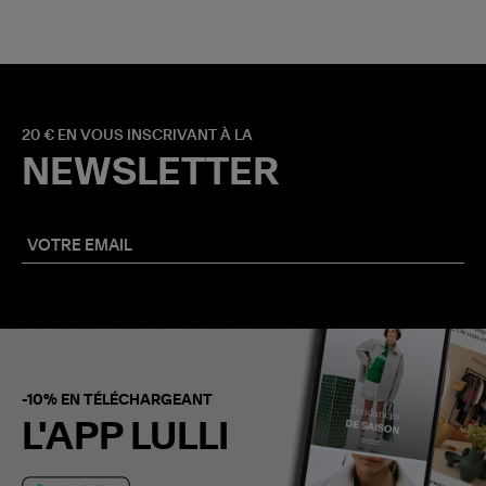
20 € EN VOUS INSCRIVANT À LA
NEWSLETTER
-10% EN TÉLÉCHARGEANT
L'APP LULLI