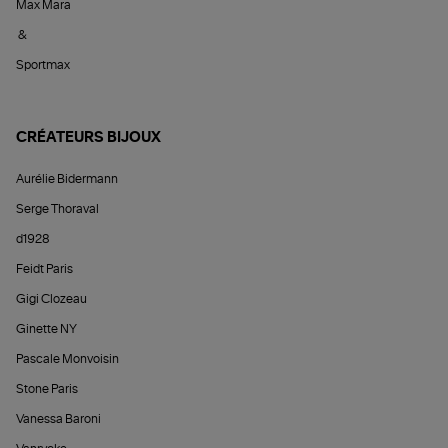
Max Mara
&
Sportmax
CRÉATEURS BIJOUX
Aurélie Bidermann
Serge Thoraval
d1928
Feidt Paris
Gigi Clozeau
Ginette NY
Pascale Monvoisin
Stone Paris
Vanessa Baroni