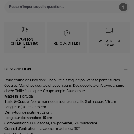
LIVRAISON
PAIEMENT EN
OFFERTE DÈS 150
RETOUR OFFERT
3X,4X
€
DESCRIPTION
Robe courte en lurex doré. Encolure élastiquée pouvant se porter sur les
épaules. Manches courtes chauve-souris. Dos décolleté en V avec chaîne
dorée. Taille élastiquée. Coupe ample. Base droite.
Made in :
Portugal.
Taille & Coupe :
Notre mannequin porte une taille S et mesure 175 cm.
Longueur (taille S) : 98 cm.
Demi-tour de poitrine : 52 cm.
Longueur de manches : 15 cm.
Composition :
83% viscose, 11% polyester, 6% polyamide.
Conseil d'entretien :
Lavage en machine à 30°.
(ref-JULLXGOLD)