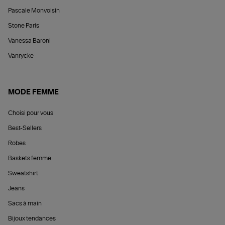
Pascale Monvoisin
Stone Paris
Vanessa Baroni
Vanrycke
MODE FEMME
Choisi pour vous
Best-Sellers
Robes
Baskets femme
Sweatshirt
Jeans
Sacs à main
Bijoux tendances