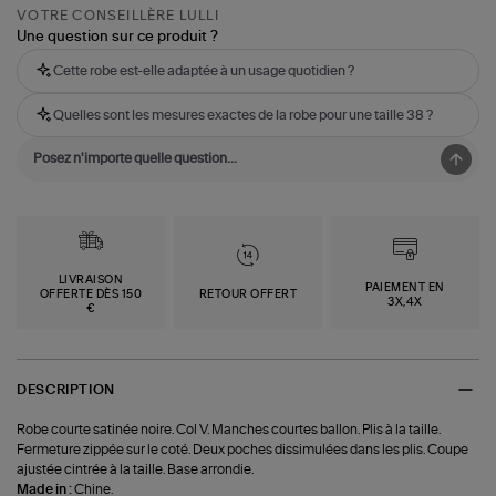
VOTRE CONSEILLÈRE LULLI
Une question sur ce produit ?
Cette robe est-elle adaptée à un usage quotidien ?
Quelles sont les mesures exactes de la robe pour une taille 38 ?
LIVRAISON
PAIEMENT EN
OFFERTE DÈS 150
RETOUR OFFERT
3X,4X
€
DESCRIPTION
Robe courte satinée noire. Col V. Manches courtes ballon. Plis à la taille.
Fermeture zippée sur le coté. Deux poches dissimulées dans les plis. Coupe
ajustée cintrée à la taille. Base arrondie.
Made in :
Chine.