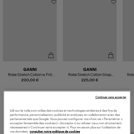
GANNI
GANNI
Robe Stretch Cotton w. Frill
Robe Stretch Cotton Strap
Rob
Noir
Frills Black
200,00 €
225,00 €
Continuer sans accepter
lulli-sur-la-toile.com utilise des cookies et technologies similaires à des fins de
VOS DERNIERS PRODUITS VUS
performance, personnalisation, publicité et analyses, en collaboration avec des
partenaires tels que Google. Vous pouvez configurer vos choix via « Paramétrer »,
accepter l’ensemble des cookies (« J’accepte ») ou refuser ceux non strictement
nécessaires (« Continuer sans accepter »). Pour en savoir plus sur l’utilisation de
vos données,
consulter notre politique de cookies