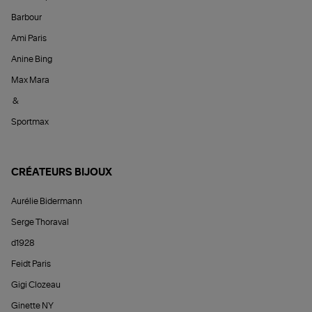
Barbour
Ami Paris
Anine Bing
Max Mara
&
Sportmax
CRÉATEURS BIJOUX
Aurélie Bidermann
Serge Thoraval
d1928
Feidt Paris
Gigi Clozeau
Ginette NY