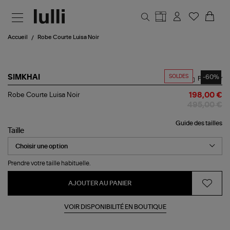
Aller au contenu principal
Accueil
Robe Courte Luisa Noir
SOLDES
-60%
SIMKHAI
Partager
Robe
Robe Courte Luisa Noir
198,00 €
Courte
495,00 €
Luisa
Noir
Guide des tailles
Taille
Prendre votre taille habituelle.
AJOUTER AU PANIER
VOIR DISPONIBILITÉ EN BOUTIQUE