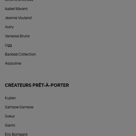
Isabel Marant
Jeanne Vouland
Autry
Vanessa Bruno
Ugg
Baobab Collection
Assouline
CRÉATEURS PRÊT-À-PORTER
Kujten
Samsoe Samsoe
Soeur
Ganni
Éric Bompard