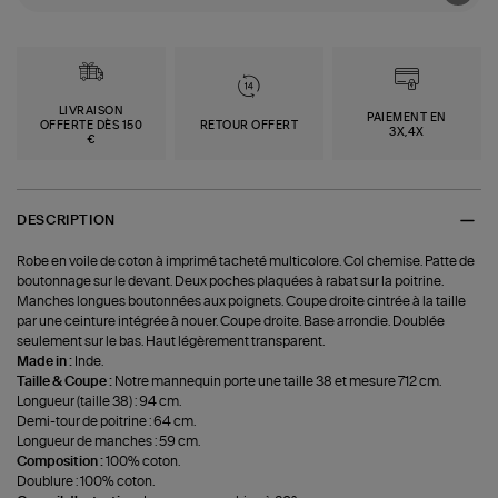
LIVRAISON
PAIEMENT EN
OFFERTE DÈS 150
RETOUR OFFERT
3X,4X
€
DESCRIPTION
Robe en voile de coton à imprimé tacheté multicolore. Col chemise. Patte de
boutonnage sur le devant. Deux poches plaquées à rabat sur la poitrine.
Manches longues boutonnées aux poignets. Coupe droite cintrée à la taille
par une ceinture intégrée à nouer. Coupe droite. Base arrondie. Doublée
seulement sur le bas. Haut légèrement transparent.
Made in :
Inde.
Taille & Coupe :
Notre mannequin porte une taille 38 et mesure 712 cm.
Longueur (taille 38) : 94 cm.
Demi-tour de poitrine : 64 cm.
Longueur de manches : 59 cm.
Composition :
100% coton.
Doublure : 100% coton.