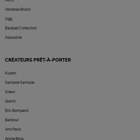
Autry
Vanessa Bruno
Ugg
Baobab Collection
Assouline
CRÉATEURS PRÊT-À-PORTER
Kujten
Samsoe Samsoe
Soeur
Ganni
Éric Bompard
Barbour
Ami Paris
Anine Bing