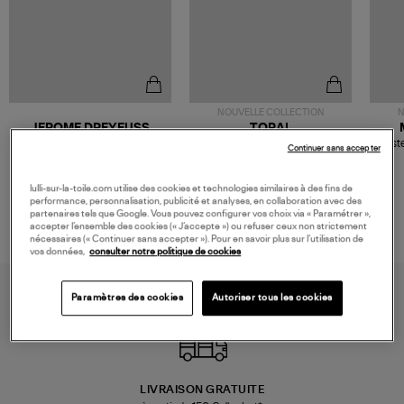
NOUVELLE COLLECTION
N
JEROME DREYFUSS
TORAL
Sac Bobi S Cuir Lamé
Mocassins Killian Sport
Veste
Continuer sans accepter
Champagne
Mousse
480,00 €
189,00 €
lulli-sur-la-toile.com utilise des cookies et technologies similaires à des fins de
performance, personnalisation, publicité et analyses, en collaboration avec des
partenaires tels que Google. Vous pouvez configurer vos choix via « Paramétrer »,
accepter l’ensemble des cookies (« J’accepte ») ou refuser ceux non strictement
nécessaires (« Continuer sans accepter »). Pour en savoir plus sur l’utilisation de
vos données,
consulter notre politique de cookies
Paramètres des cookies
Autoriser tous les cookies
LIVRAISON GRATUITE