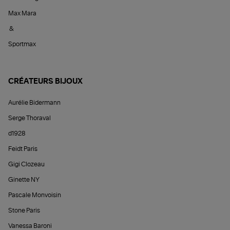
Max Mara
&
Sportmax
CRÉATEURS BIJOUX
Aurélie Bidermann
Serge Thoraval
d1928
Feidt Paris
Gigi Clozeau
Ginette NY
Pascale Monvoisin
Stone Paris
Vanessa Baroni