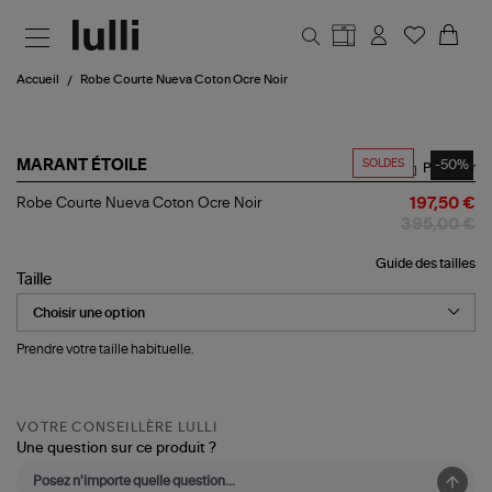
Aller au contenu principal
Accueil
Robe Courte Nueva Coton Ocre Noir
SOLDES
-50%
MARANT ÉTOILE
Partager
Robe
Robe Courte Nueva Coton Ocre Noir
197,50 €
Courte
395,00 €
Nueva
Coton
Guide des tailles
Ocre
Taille
Noir
Prendre votre taille habituelle.
VOTRE CONSEILLÈRE LULLI
Une question sur ce produit ?