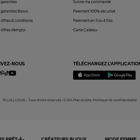
 garanties
Suivre ma commande
 garanties Bijoux
Paiement 100% sécurisé
 offres & conditions
Paiement en 3 ou 4 fois
offres d'emploi
Carte Cadeau
IVEZ-NOUS
TÉLÉCHARGEZ L'APPLICATIO
© LULLI 2025 - Tous droits réservés -CGV-Plan du site-Politique de confidentialité
S PRÊT-À-
CRÉATEURS BIJOUX
MODE FEMME