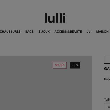
CHAUSSURES
SACS
BIJOUX
ACCESS & BEAUTÉ
LUI
MAISON
-30%
SOLDES
GA
Ro
Robe
Co
Pil
Noi
Tail