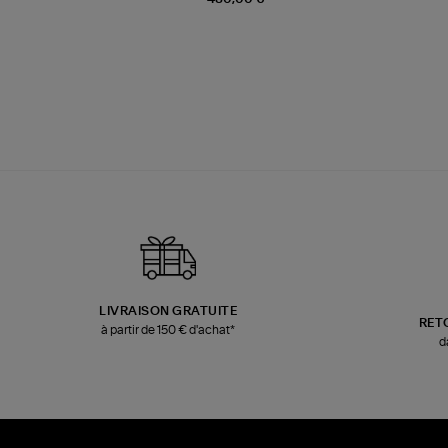
LIVRAISON GRATUITE
RET
à partir de 150 € d'achat*
d