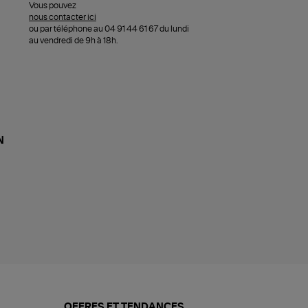
Vous pouvez
nous contacter ici
ou par téléphone au 04 91 44 61 67 du lundi
au vendredi de 9h à 18h.
N
OFFRES ET TENDANCES