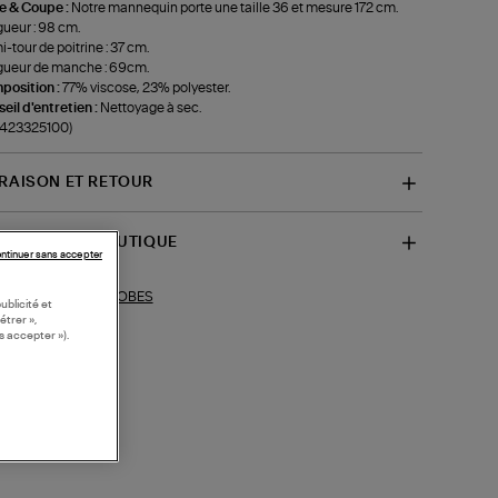
le & Coupe :
Notre mannequin porte une taille 36 et mesure 172 cm.
ueur : 98 cm.
-tour de poitrine : 37 cm.
ueur de manche : 69cm.
position :
77% viscose, 23% polyester.
eil d'entretien :
Nettoyage à sec.
-423325100)
VRAISON ET RETOUR
SPONIBILITÉ BOUTIQUE
ntinuer sans accepter
ROBES
ections similaires :
ublicité et
étrer »,
s accepter »).