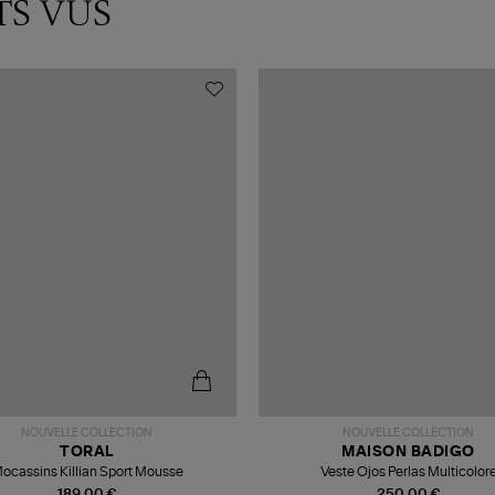
TS VUS
NOUVELLE COLLECTION
NOUVELLE COLLECTION
TORAL
MAISON BADIGO
ocassins Killian Sport Mousse
Veste Ojos Perlas Multicolor
189,00 €
250,00 €