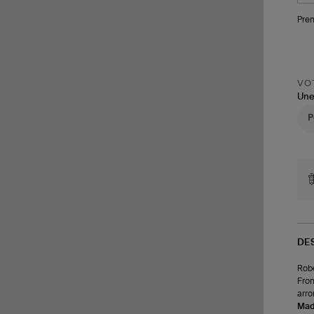
Pren
VOT
Une
DE
Robe
Fron
arro
Made