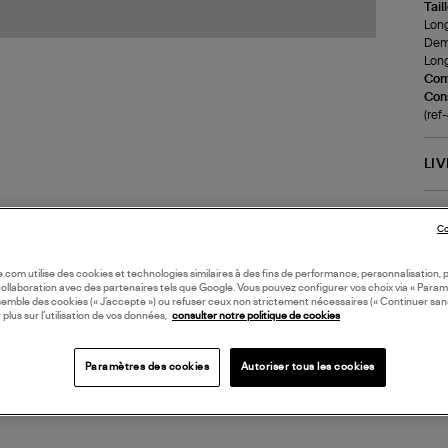
Tail
Long
Demi
Long
Com
Cons
(ref
LI
DI
Co
Coll
oile.com utilise des cookies et technologies similaires à des fins de performance, personnalisation, p
collaboration avec des partenaires tels que Google. Vous pouvez configurer vos choix via « Param
semble des cookies (« J’accepte ») ou refuser ceux non strictement nécessaires (« Continuer san
 plus sur l’utilisation de vos données,
consulter notre politique de cookies
Paramètres des cookies
Autoriser tous les cookies