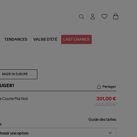
TENDANCES
VALISE D'ÉTÉ
LAST CHANCE
MADE IN EUROPE
UGE81
Partager
be
 Courte Pila Noir
301,00 €
urte
a
430,00 €
r
Guide des tailles
le