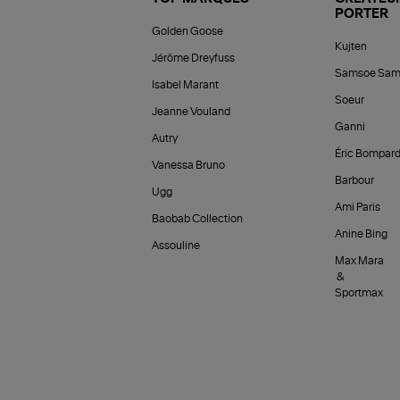
PORTER
Golden Goose
Kujten
Jérôme Dreyfuss
Samsoe Sam
Isabel Marant
Soeur
Jeanne Vouland
Ganni
Autry
Éric Bompar
Vanessa Bruno
Barbour
Ugg
Ami Paris
Baobab Collection
Anine Bing
Assouline
Max Mara
&
Sportmax