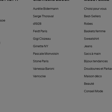
Aurélie Bidermann
Choisi pour vous
Serge Thoraval
Best-Sellers
soe
d1928
Robes
Feidt Paris
Baskets femme
Gigi Clozeau
Sweatshirt
d
Ginette NY
Jeans
Pascale Monvoisin
Sacs à main
Stone Paris
Bijoux tendances
Vanessa Baroni
Doudounes et Parka
Vanrycke
Maison déco
Beauté
Conseil Mode