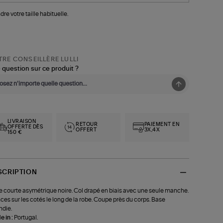
dre votre taille habituelle.
RE CONSEILLÈRE LULLI
 question sur ce produit ?
LIVRAISON
RETOUR
PAIEMENT EN
OFFERTE DÈS
OFFERT
3X,4X
150 €
SCRIPTION
 courte asymétrique noire. Col drapé en biais avec une seule manche.
ces sur les cotés le long de la robe. Coupe près du corps. Base
ndie.
 in :
Portugal.