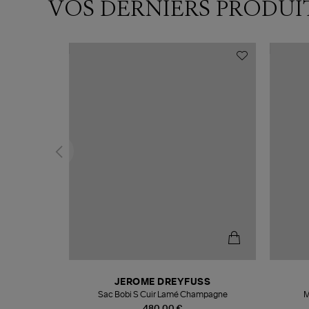
VOS DERNIERS PRODUI
N
JEROME DREYFUSS
te
Sac Bobi S Cuir Lamé Champagne
M
480,00 €