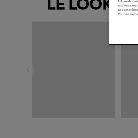
LE LOOK
lulli-sur-la-t
analyses, en 
accepter l’en
Pour en savoir
MADE I