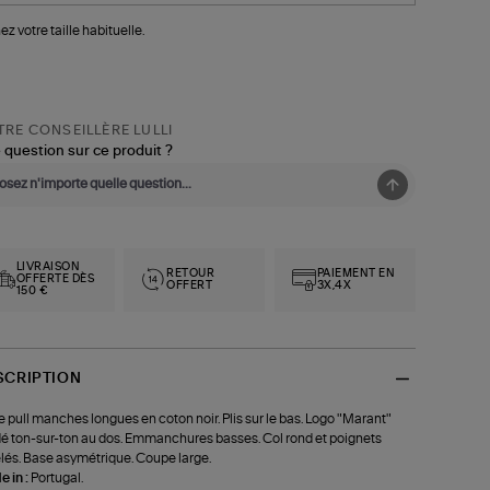
ez votre taille habituelle.
RE CONSEILLÈRE LULLI
 question sur ce produit ?
LIVRAISON
RETOUR
PAIEMENT EN
OFFERTE DÈS
OFFERT
3X,4X
150 €
SCRIPTION
 pull manches longues en coton noir. Plis sur le bas. Logo "Marant"
é ton-sur-ton au dos. Emmanchures basses. Col rond et poignets
lés. Base asymétrique. Coupe large.
 in :
Portugal.