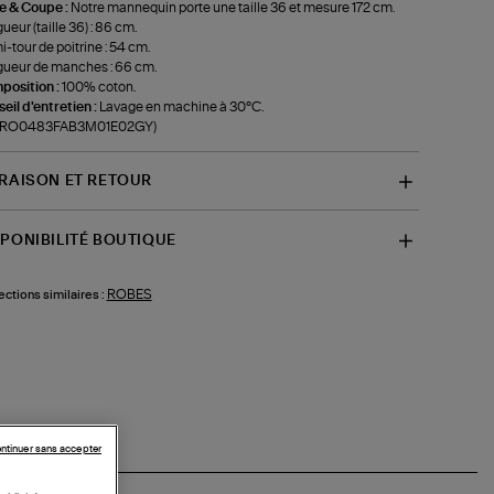
le & Coupe :
Notre mannequin porte une taille 36 et mesure 172 cm.
ueur (taille 36) : 86 cm.
-tour de poitrine : 54 cm.
ueur de manches : 66 cm.
position :
100% coton.
eil d'entretien :
Lavage en machine à 30°C.
f-RO0483FAB3M01E02GY)
VRAISON ET RETOUR
SPONIBILITÉ BOUTIQUE
ROBES
ections similaires :
ntinuer sans accepter