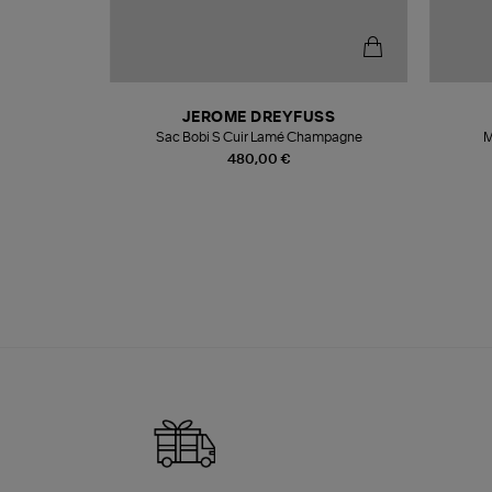
N
JEROME DREYFUSS
te
Sac Bobi S Cuir Lamé Champagne
M
480,00 €