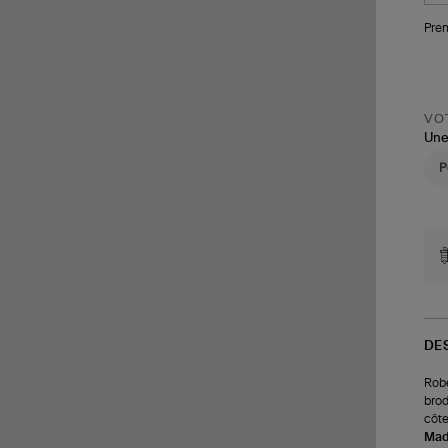
Pren
VOT
Une
DE
Robe
brod
côte
Made