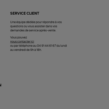
SERVICE CLIENT
Une équipe dédiée pour répondre à vos
questions ou vous assister dans vos
demandes de service après-vente.
Vous pouvez
nous contacter ici
ou par téléphone au 04 91 44 61 67 du lundi
au vendredi de 9h à 18h.
N