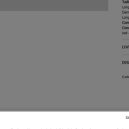
Tail
Long
Demi
Long
Com
Cons
(re
LI
DI
Coll
Co