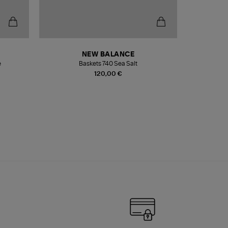
NEW BALANCE
e
Baskets 740 Sea Salt
Veste
120,00 €