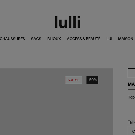
CHAUSSURES
SACS
BIJOUX
ACCESS & BEAUTÉ
LUI
MAISON
-50%
SOLDES
MA
Ro
Robe
Co
Pip
Gri
Tail