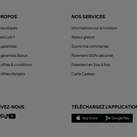
PROPOS
NOS SERVICES
 boutiques
Informations sur la livraison
est Lulli ?
Retour gratuit
 garanties
Suivre ma commande
 garanties Bijoux
Paiement 100% sécurisé
 offres & conditions
Paiement en 3 ou 4 fois
offres d'emploi
Carte Cadeau
IVEZ-NOUS
TÉLÉCHARGEZ L'APPLICATIO