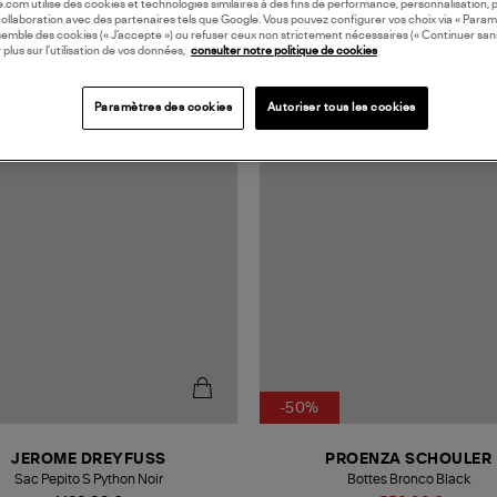
oile.com utilise des cookies et technologies similaires à des fins de performance, personnalisation, p
collaboration avec des partenaires tels que Google. Vous pouvez configurer vos choix via « Param
semble des cookies (« J’accepte ») ou refuser ceux non strictement nécessaires (« Continuer san
 plus sur l’utilisation de vos données,
consulter notre politique de cookies
N EUROPE
MADE IN EUROPE
Paramètres des cookies
Autoriser tous les cookies
-50%
JEROME DREYFUSS
PROENZA SCHOULER
Sac Pepito S Python Noir
Bottes Bronco Black