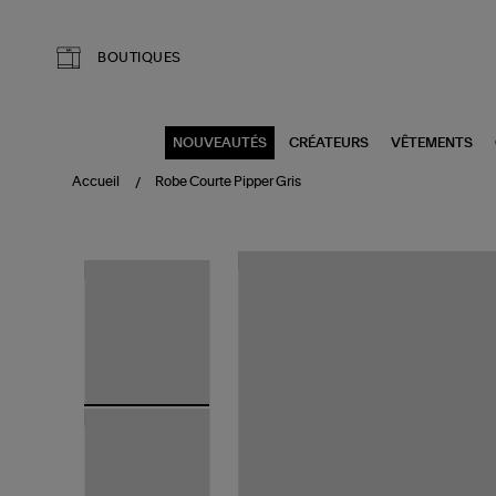
Aller au contenu principal
BOUTIQUES
NOUVEAUTÉS
CRÉATEURS
VÊTEMENTS
Accueil
Robe Courte Pipper Gris