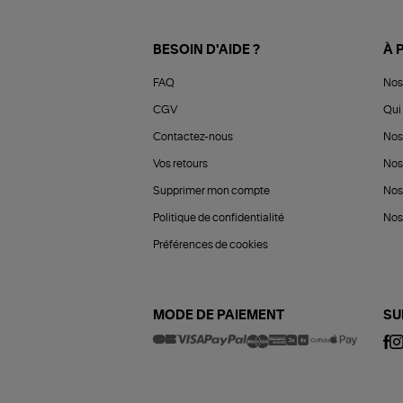
BESOIN D'AIDE ?
À 
FAQ
Nos
CGV
Qui 
Contactez-nous
Nos
Vos retours
Nos
Supprimer mon compte
Nos
Politique de confidentialité
Nos 
Préférences de cookies
MODE DE PAIEMENT
SU