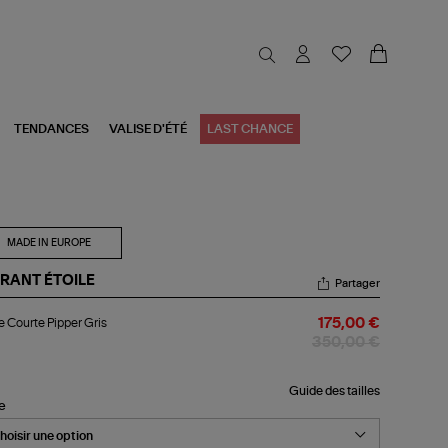
TENDANCES
VALISE D'ÉTÉ
LAST CHANCE
MADE IN EUROPE
RANT ÉTOILE
Partager
be
 Courte Pipper Gris
175,00 €
urte
per
350,00 €
s
Guide des tailles
le