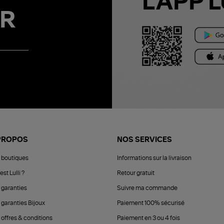
L'APP L
R
PROPOS
NOS SERVICES
 boutiques
Informations sur la livraison
est Lulli ?
Retour gratuit
 garanties
Suivre ma commande
 garanties Bijoux
Paiement 100% sécurisé
 offres & conditions
Paiement en 3 ou 4 fois