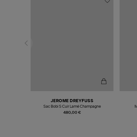
N
JEROME DREYFUSS
te
Sac Bobi S Cuir Lamé Champagne
M
480,00 €