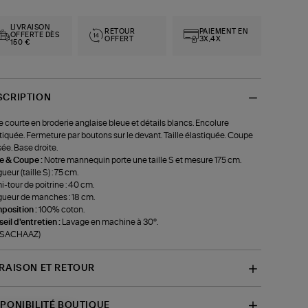
LIVRAISON
RETOUR
PAIEMENT EN
OFFERTE DÈS
OFFERT
3X,4X
150 €
SCRIPTION
 courte en broderie anglaise bleue et détails blancs. Encolure
tiquée. Fermeture par boutons sur le devant. Taille élastiquée. Coupe
ée. Base droite.
le & Coupe :
Notre mannequin porte une taille S et mesure 175 cm.
ueur (taille S) : 75 cm.
-tour de poitrine : 40 cm.
ueur de manches : 18 cm.
position :
100% coton.
eil d'entretien :
Lavage en machine à 30°.
f-SACHAAZ)
VRAISON ET RETOUR
SPONIBILITÉ BOUTIQUE