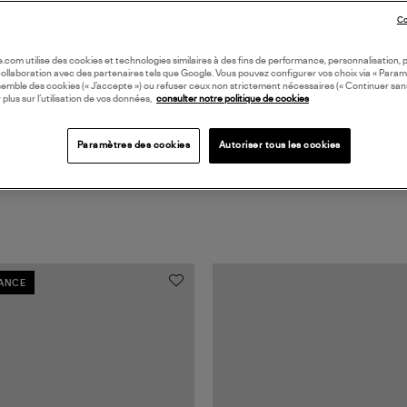
Co
Coll
oile.com utilise des cookies et technologies similaires à des fins de performance, personnalisation, p
collaboration avec des partenaires tels que Google. Vous pouvez configurer vos choix via « Param
semble des cookies (« J’accepte ») ou refuser ceux non strictement nécessaires (« Continuer san
 plus sur l’utilisation de vos données,
consulter notre politique de cookies
Paramètres des cookies
Autoriser tous les cookies
RANCE