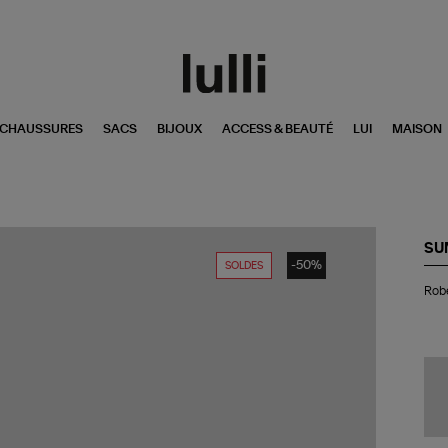
CHAUSSURES
SACS
BIJOUX
ACCESS & BEAUTÉ
LUI
MAISON
SU
-50%
SOLDES
Ro
Robe
Co
Sa
Bro
Co
Ble