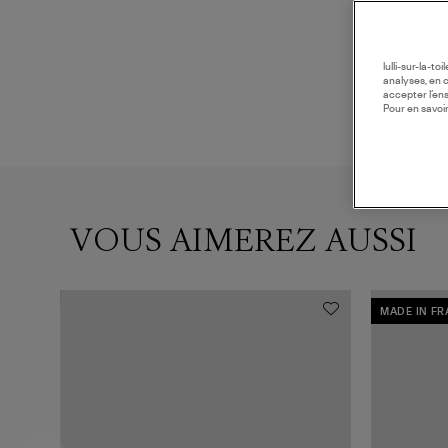
lulli-sur-la-t
analyses, en 
accepter l’en
Pour en savoir
VOUS AIMEREZ AUSSI
MADE IN F