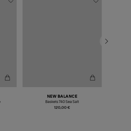
NEW BALANCE
e
Baskets 740 Sea Salt
Veste
120,00 €