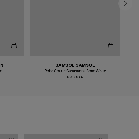
-6
EN
SAMSOE SAMSOE
nc
Robe Courte Sasusanna Bone White
160,00 €