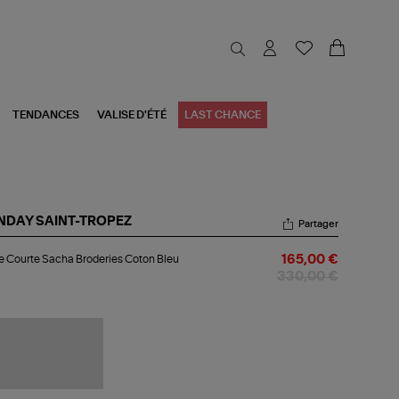
TENDANCES
VALISE D'ÉTÉ
LAST CHANCE
NDAY SAINT-TROPEZ
Partager
be
 Courte Sacha Broderies Coton Bleu
165,00 €
urte
cha
330,00 €
deries
ton
u