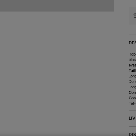
DE
Robe
élas
évas
Tail
Long
Demi
Long
Com
Cons
(re
LI
DI