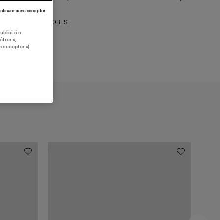
ntinuer sans accepter
ROBES
ections similaires :
ublicité et
étrer »,
s accepter »).