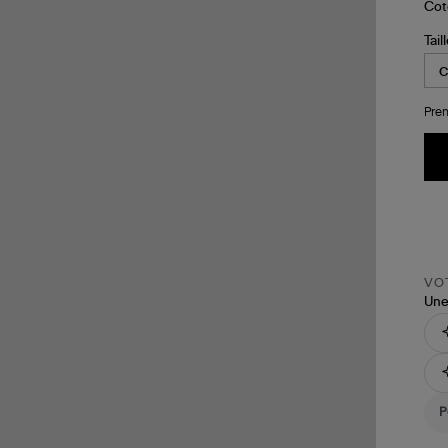
Tail
Pren
VOT
Une